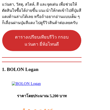
แว่นตา, วัสดุ, สไตล์, สี และจุดเด่น เพื่อช่วยให้
ตัดสินใจซื้อได้ง่ายขึ้น แนะนำให้กดเข้าไปที่ปุ่มสี
แดงด้านล่างได้เลย หรือถ้าอยากอ่านแบบเต็ม ๆ
ก็เลื่อนผ่านปุ่มสีแดง ไปดูรีวิวสินค้าต่อเลยครับ
ตารางเปรียบเทียบรีวิว กรอบ
แว่นตา ยี่ห้อไหนดี
1. BOLON Logan
ราคาโดยประมาณ
5,200 บาท