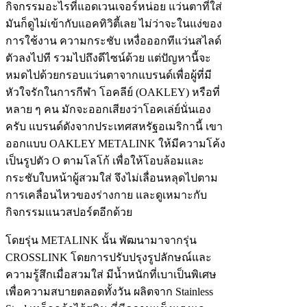
กิจกรรมอะไรที่แอดเวนเจอร์หน่อย แว่นตาที่ใส่
มันก็ดูไม่เข้ากับแอคทิวิตี้เลย ไม่ว่าจะในแง่ของ
การใช้งาน ความกระชับ เหงื่อออกทีแว่นสไลด์
ตัวลงไปที รวมไปถึงดีไซน์ด้วย แต่ปัญหานี้จะ
หมดไปด้วยกรอบแว่นตาจากแบรนด์เพื่อผู้ที่มี
หัวใจรักในการกีฬา โอคลีย์ (OAKLEY) หรือที่
หลาย ๆ คน มักจะออกเสียงว่าโอคเล่ย์นั่นเอง
ครับ แบรนด์ดังจากประเทศสหรัฐอเมริกานี้ เขา
ออกแบบ OAKLEY METALINK ให้มีความโค้ง
เป็นรูปตัว O ตามโลโก้ เพื่อให้โอบล้อมและ
กระชับใบหน้าผู้สวมใส่ จึงไม่เลื่อนหลุดไปตาม
การเคลื่อนไหวของร่างกาย และดูเหมาะกับ
กิจกรรมแนวสปอร์ตอีกด้วย
โดยรุ่น METALINK นั้น พัฒนามาจากรุ่น
CROSSLINK โดยการปรับปรุงรูปลักษณ์และ
ความรู้สึกเมื่อสวมใส่ มีน้ำหนักที่เบาเป็นพิเศษ
เพื่อความสบายตลอดทั้งวัน ผลิตจาก Stainless