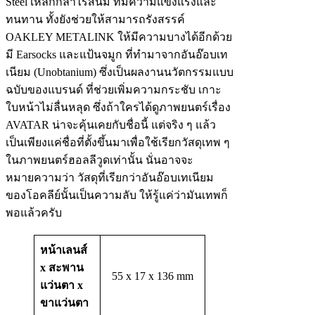
Steel เหล็กกล้าไร้สนิม ที่มีความแข็งแรงและ
ทนทาน ทั้งยังช่วยให้สามารถรังสรรค์
OAKLEY METALINK ให้มีความบางได้อีกด้วย
มี Earsocks และแป้นจมูก ที่ทำมาจากอันอ๊อบเท
เนียม (Unobtanium) ซึ่งเป็นผลงานนวัตกรรมแบบ
ฉบับของแบรนด์ ที่ช่วยเพิ่มความกระชับ เกาะ
ใบหน้าไม่ลื่นหลุด ซึ่งถ้าใครได้ดูภาพยนตร์เรื่อง
AVATAR น่าจะคุ้นเคยกับชื่อนี้ แต่จริง ๆ แล้ว
เป็นเพียงแค่ชื่อที่ตั้งขึ้นมาเพื่อใช้เรียกวัสดุเทพ ๆ
ในภาพยนตร์ฮอลลีวูดเท่านั้น นั่นอาจจะ
หมายความว่า วัสดุที่เรียกว่าอันอ๊อบเทเนียม
ของโอคลีย์นั้นเป็นความลับ ให้รู้แค่ว่ามันเทพก็
พอแล้วครับ
หน้าเลนส์
x สะพาน
55 x 17 x 136 mm
แว่นตา x
ขาแว่นตา