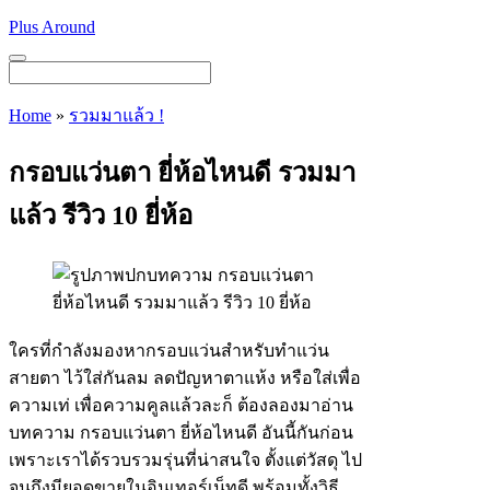
Skip
Plus Around
to
content
Menu
Home
»
รวมมาแล้ว !
กรอบแว่นตา ยี่ห้อไหนดี รวมมา
แล้ว รีวิว 10 ยี่ห้อ
ใครที่กำลังมองหากรอบแว่นสำหรับทำแว่น
สายตา ไว้ใส่กันลม ลดปัญหาตาแห้ง หรือใส่เพื่อ
ความเท่ เพื่อความคูลแล้วละก็ ต้องลองมาอ่าน
บทความ กรอบแว่นตา ยี่ห้อไหนดี อันนี้กันก่อน
เพราะเราได้รวบรวมรุ่นที่น่าสนใจ ตั้งแต่วัสดุ ไป
จนถึงมียอดขายในอินเทอร์เน็ทดี พร้อมทั้งวิธี