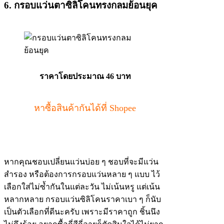
6. กรอบแว่นตาซิลิโคนทรงกลมย้อนยุค
ราคาโดยประมาณ
46 บาท
หาซื้อสินค้ากันได้ที่ Shopee
หากคุณชอบเปลี่ยนแว่นบ่อย ๆ ชอบที่จะมีแว่น
สำรอง หรือต้องการกรอบแว่นหลาย ๆ แบบ ไว้
เลือกใส่ไม่ซ้ำกันในแต่ละวัน ไม่เน้นหรู แต่เน้น
หลากหลาย กรอบแว่นซิลิโคนราคาเบา ๆ ก็นับ
เป็นตัวเลือกที่ดีนะครับ เพราะมีราคาถูก ชิ้นนึง