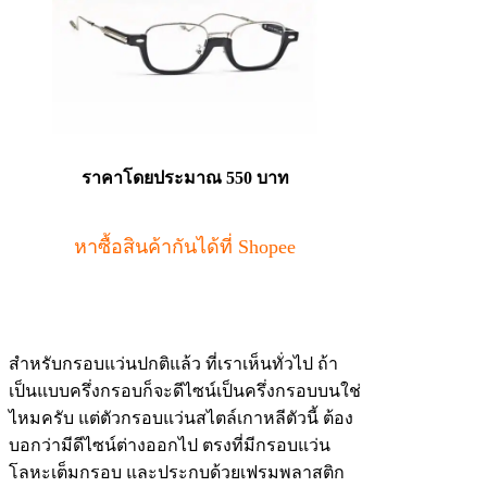
ราคาโดยประมาณ
550 บาท
หาซื้อสินค้ากันได้ที่ Shopee
สำหรับกรอบแว่นปกติแล้ว ที่เราเห็นทั่วไป ถ้า
เป็นแบบครึ่งกรอบก็จะดีไซน์เป็นครึ่งกรอบบนใช่
ไหมครับ แต่ตัวกรอบแว่นสไตล์เกาหลีตัวนี้ ต้อง
บอกว่ามีดีไซน์ต่างออกไป ตรงที่มีกรอบแว่น
โลหะเต็มกรอบ และประกบด้วยเฟรมพลาสติก