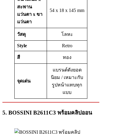
สะพาน
54 x 18 x 145 mm
แว่นตา x ขา
แว่นตา
วัสดุ
โลหะ
Style
Retro
สี
ทอง
แบรนด์ดังยอด
นิยม / เหมาะกับ
จุดเด่น
รูปหน้าแทบทุก
แบบ
5. BOSSINI B2611C3 พร้อมคลิปออน