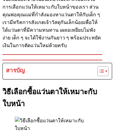
การเลือกแว่นให้เหมาะกับใบหน้าของเรา ส่วน
คุณพ่อคุณแม่ที่กำลังมองหาแว่นตาให้กับเด็ก ๆ
เรามีทริคการสังเกตเจ้าวัสดุกันเล็กน้อยเพื่อให้
ได้แว่นตาที่มีความทนทาน เผลอเหยียบไม่พัง
ง่าย เด็ก ๆ จะได้ใช้งานกันยาว ๆ พร้อมประหยัด
เงินในการตัดแว่นใหม่ด้วยครับ
สารบัญ
วิธีเลือกซื้อแว่นตาให้เหมาะกับ
ใบหน้า