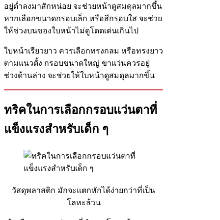
อยู่ต่ำลงมาสักหน่อย จะช่วยหน้าดูสมดุลมากขึ้น
หากเลือกขนาดกรอบเล็ก หรือสีกรอบใส จะช่วย
ให้ช่วงบนของใบหน้าไม่ดูโดดเด่นเกินไป
ใบหน้าเรียวยาว ควรเลือกทรงกลม หรือทรงยาว
ตามแนวตั้ง กรอบขนาดใหญ่ ขาแว่นควรอยู่
ช่วงด้านล่าง จะช่วยให้ใบหน้าดูสมดุลมากขึ้น
ทริคในการเลือกกรอบแว่นตาที่
แข็งแรงสำหรับเด็ก ๆ
วัสดุพลาสติก มักจะแตกหักได้ง่ายกว่าที่เป็น
โลหะล้วน