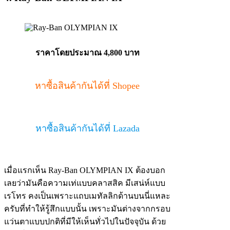
ราคาโดยประมาณ
4,800 บาท
หาซื้อสินค้ากันได้ที่ Shopee
หาซื้อสินค้ากันได้ที่ Lazada
เมื่อแรกเห็น Ray-Ban OLYMPIAN IX ต้องบอก
เลยว่ามันคือความเท่แบบคลาสสิค มีเสน่ห์แบบ
เรโทร คงเป็นเพราะแถบเมทัลลิกด้านบนนี่แหละ
ครับที่ทำให้รู้สึกแบบนั้น เพราะมันต่างจากกรอบ
แว่นตาแบบปกติที่มีให้เห็นทั่วไปในปัจจุบัน ด้วย