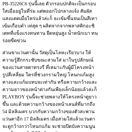
PB-35226C6 รุ่นนี้เลย ตัวกรอบปกติจะเป็นกรอบ
ใสเมื่ออยู่ในที่ร่ม แต่พออกไปกลางแจ้ง สัมผัส
แสงแดดเมื่อไหร่แล้วล่ะก็ จะเข้มขึ้นจนเป็นสีเทา
เข้มเกือบดำ เท่สุด ๆ ผลิตจากจากพลาสติกอะซิ
เตทที่แข็งแรงทนทาน ยืดหยุ่นสูง น้ำหนักเบา ทน
รอยขีดข่วน
ส่วนขาแว่นตานั้น วัสดุเป็นโลหะเรียวบาง ให้
ความรู้สึกกระชับขณะสวมใส่ มาในรูปลักษณ์
ของแว่นสายตาทรงรี ที่เหมาะกับผู้มีโครงหน้า
รูปสี่เหลี่ยม ใครที่ช่วงกรามใหญ่ โหนกแก้มสูง
คางและแก้มแทบจะเท่ากัน หรือความกว้างและ
ความยาวของหน้าต่างกันเพียงเล็กน้อยแล้วล่ะก็
PLAYBOY รุ่นนี้จะช่วยพลางให้โครงหน้าดูยาว
ขึ้น และด้วยความกว้างของหน้าเลนส์ที่มากถึง
54 มิลลิเมตร บวกกับความกว้างของตัวสะพาน
แว่นตาอีก 17 มิลลิเมตร เมื่อสวมใส่แล้วแว่นตา
จะดูกว้างกว่าโหนกแก้ม จะช่วยปิดบังความนูน