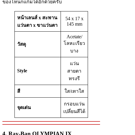
ของโหนกแก้มได้อีกด้วยครับ
หน้าเลนส์ x สะพาน
54 x 17 x
145 mm
แว่นตา x ขาแว่นตา
Acetate/
โลหะเรียว
วัสดุ
บาง
แว่น
Style
สายตา
ทรงรี
สี
ใส/เทาใส
กรอบแว่น
จุดเด่น
เปลี่ยนสีได้
4. Ray-Ban OLYMPIAN IX