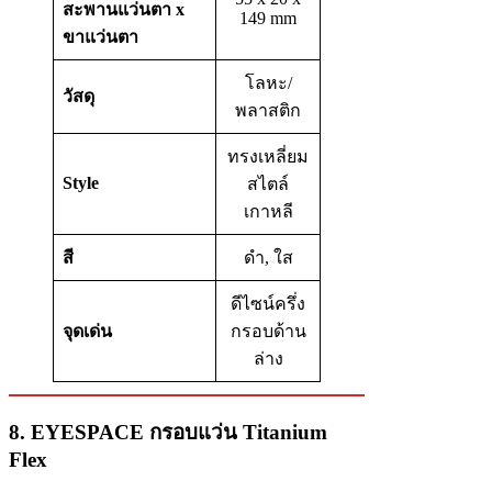
สะพานแว่นตา x
149 mm
ขาแว่นตา
โลหะ/
วัสดุ
พลาสติก
ทรงเหลี่ยม
Style
สไตล์
เกาหลี
สี
ดำ, ใส
ดีไซน์ครึ่ง
จุดเด่น
กรอบด้าน
ล่าง
8. EYESPACE กรอบแว่น Titanium
Flex