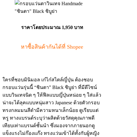
ราคาโดยประมาณ 1,950 บาท
หาซื้อสินค้ากันได้ที่ Shopee
ใครที่ชอบมินิมอล เก๋ไก๋สไตล์ญี่ปุ่น ต้องชอบ
กรอบแว่นรุ่นนี้ “ชินตา” Black ชิบูย่า ที่มีดีไซน์
แบบวินเทจนิด ๆ ให้ฟีลแบบญี่ปุ่นหน่อย ๆ ใส่แล้ว
น่าจะได้ลุคแบบหนุ่มสาว Japanese ด้วยตัวกรอบ
ทรงกลมมนสีดำมีความหนาเล็กน้อย ดูเรียบแต่
หรู ทางแบรนด์ระบุว่าผลิตด้วยวัสดุคุณภาพดี
เทียบเท่าแบรนด์ชั้นนำ ซึ่งมองจากภายนอกดู
แข็งแรงไม่ก๊องแก๊ง ทรงแว่นเข้าได้ทั้งกับผู้หญิง