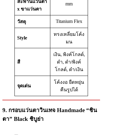
สะพานแว่นตา
mm
x ขาแว่นตา
Titanium Flex
วัสดุ
ทรงเหลี่ยมโค้ง
Style
มน
เงิน, พิงค์โกลด์,
สี
ดำ, ดำ/พิงค์
โกลด์, ดำ/เงิน
โค้งงอ ยืดหยุ่น
จุดเด่น
คืนรูปได้
9. กรอบแว่นตาวินเทจ Handmade “ชิน
ตา” Black ชิบูย่า