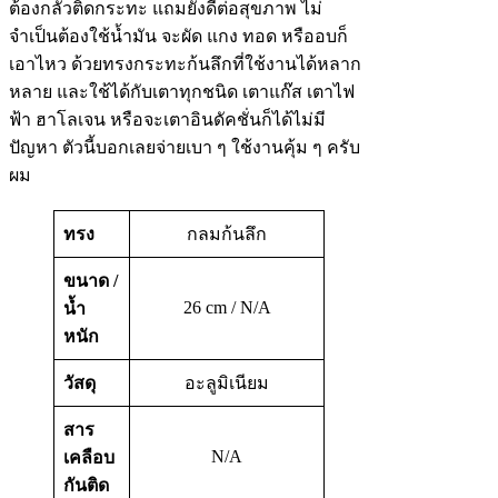
ต้องกลัวติดกระทะ แถมยังดีต่อสุขภาพ ไม่
จำเป็นต้องใช้น้ำมัน จะผัด แกง ทอด หรืออบก็
เอาไหว ด้วยทรงกระทะก้นลึกที่ใช้งานได้หลาก
หลาย และใช้ได้กับเตาทุกชนิด เตาแก๊ส เตาไฟ
ฟ้า ฮาโลเจน หรือจะเตาอินดัคชั่นก็ได้ไม่มี
ปัญหา ตัวนี้บอกเลยจ่ายเบา ๆ ใช้งานคุ้ม ๆ ครับ
ผม
ทรง
กลมก้นลึก
ขนาด /
26 cm / N/A
น้ำ
หนัก
วัสดุ
อะลูมิเนียม
สาร
N/A
เคลือบ
กันติด