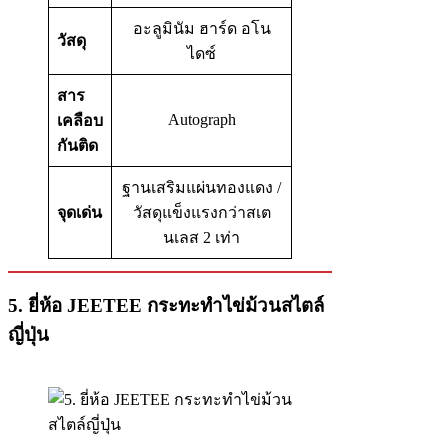
อะลูมินัม ฮาร์ด อโน
วัสดุ
ไดซ์
สาร
Autograph
เคลือบ
กันติด
ฐานเสริมแผ่นทองแดง /
จุดเด่น
วัสดุแข็งแรงกว่าสเต
นเลส 2 เท่า
5. ยี่ห้อ JEETEE กระทะทำไข่ม้วนสไตล์
ญี่ปุ่น