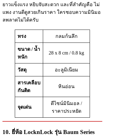
ยาวแข็งแรง หยิบจับสะดวก และที่สำคัญคือ ไม่
แพง งานดีดูสวยเกินราคา ใครชอบความมินิมอ
ลพลาดไม่ได้ครับ
ทรง
กลมก้นลึก
ขนาด / น้ำ
28 x 8 cm / 0.8 kg
หนัก
วัสดุ
อะลูมิเนียม
สารเคลือบ
หินอ่อน
กันติด
ดีไซน์มินิมอล /
จุดเด่น
ราคาประหยัด
10. ยี่ห้อ LocknLock รุ่น Baum Series