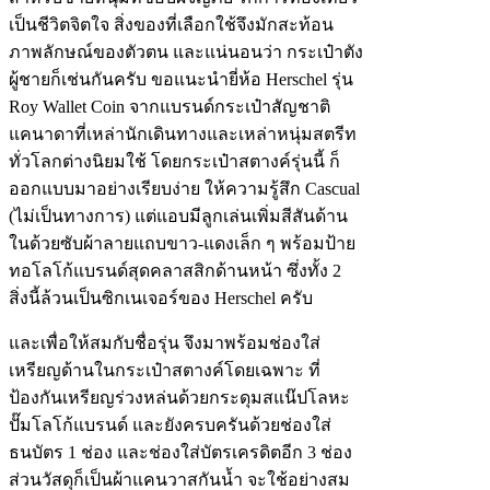
เป็นชีวิตจิตใจ สิ่งของที่เลือกใช้จึงมักสะท้อน
ภาพลักษณ์ของตัวตน และแน่นอนว่า กระเป๋าตัง
ผู้ชายก็เช่นกันครับ ขอแนะนำยี่ห้อ Herschel รุ่น
Roy Wallet Coin จากแบรนด์กระเป๋าสัญชาติ
แคนาดาที่เหล่านักเดินทางและเหล่าหนุ่มสตรีท
ทั่วโลกต่างนิยมใช้ โดยกระเป๋าสตางค์รุ่นนี้ ก็
ออกแบบมาอย่างเรียบง่าย ให้ความรู้สึก Cascual
(ไม่เป็นทางการ) แต่แอบมีลูกเล่นเพิ่มสีสันด้าน
ในด้วยซับผ้าลายแถบขาว-แดงเล็ก ๆ พร้อมป้าย
ทอโลโก้แบรนด์สุดคลาสสิกด้านหน้า ซึ่งทั้ง 2
สิ่งนี้ล้วนเป็นซิกเนเจอร์ของ Herschel ครับ
และเพื่อให้สมกับชื่อรุ่น จึงมาพร้อมช่องใส่
เหรียญด้านในกระเป๋าสตางค์โดยเฉพาะ ที่
ป้องกันเหรียญร่วงหล่นด้วยกระดุมสแน๊ปโลหะ
ปั๊มโลโก้แบรนด์ และยังครบครันด้วยช่องใส่
ธนบัตร 1 ช่อง และช่องใส่บัตรเครดิตอีก 3 ช่อง
ส่วนวัสดุก็เป็นผ้าแคนวาสกันน้ำ จะใช้อย่างสม