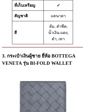
ที่เก็บเหรียญ
✓
สัญชาติ
แคนาดา
ส้ม, ดำซีด,
สี
น้ำเงิน-แดง,
ดำ, เทา
3. กระเป๋าเงินผู้ชาย ยี่ห้อ BOTTEGA
VENETA รุ่น BI-FOLD WALLET