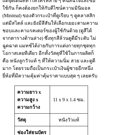
แต่จุดเด่นที่ทำให้ใครหลาย ๆ คนสนใจและซื้อ
ใช้กัน ก็คงต้องยกให้กับดีไซน์ความมินิมอล
(Minimal) ของตัวกระเป๋าที่ดูเรียบ ๆ ดูคลาสสิก
แต่มีสไตล์ และยังมีสีสันให้เลือกเยอะตามความ
ชอบและคาแรคเตอร์ของผู้ใช้กันด้วย (ดูสีได้
จากตารางด้านล่าง) ซึ่งทุกสีล้วนดูดีมีระดับ ไม่
ฉูดฉาด แมทช์ได้ง่ายกับการแต่งกายทุกชุดทุก
โอกาสเลยทีเดียว อีกทั้งวัสดุที่ใช้ในการผลิตก็
คือ หนังลูกวัวแท้ ๆ ที่ให้ความนิ่ม สวย และดูดี
มาก โดยรวมถือเป็นกระเป๋าเงินผู้ชายอีกหนึ่ง
ยี่ห้อที่มีความคุ้มค่าคุ้มราคาแบบสุด ๆ เลยครับ
ความยาว x
ความสูง x
11 x 9 x 1.4 ซม.
ความกว้าง
วัสดุ
หนังวัวแท้
ช่องใส่ธนบัตร