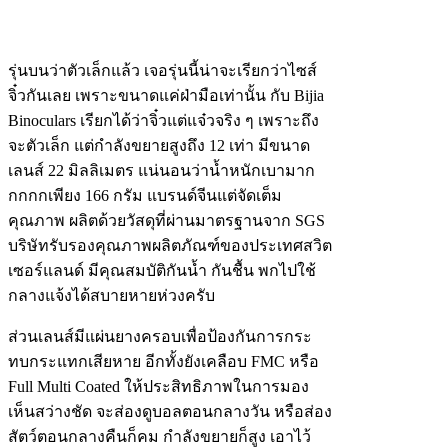
รุ่นบนว่าตัวเล็กแล้ว เจอรุ่นนี้น่าจะเรียกว่าไซส์
จิ๋วกันเลย เพราะขนาดแค่ฝ่ามือเท่านั้น กับ Bijia
Binoculars เรียกได้ว่าจิ๋วแต่แจ๋วจริง ๆ เพราะถึง
จะตัวเล็ก แต่กำลังขยายสูงถึง 12 เท่า มีขนาด
เลนส์ 22 มิลลิเมตร แน่นอนว่าน้ำหนักเบามาก
กกกกเพียง 166 กรัม แบรนด์จีนแต่จัดเต็ม
คุณภาพ ผลิตด้วยวัสดุที่ผ่านมาตรฐานจาก SGS
บริษัทรับรองคุณภาพผลิตภัณฑ์ของประเทศสวิต
เซอร์แลนด์ มีคุณสมบัติกันน้ำ กันชื้น พกไปใช้
กลางแจ้งได้สบายหายห่วงครับ
ส่วนเลนส์มีแผ่นยางครอบเพื่อป้องกันการกระ
ทบกระแทกเสียหาย อีกทั้งยังเคลือบ FMC หรือ
Full Multi Coated ให้ประสิทธิภาพในการมอง
เห็นสว่างชัด จะส่องดูบอลตอนกลางวัน หรือส่อง
สัตว์ตอนกลางคืนก็คม กำลังขยายก็สูง เอาไว้