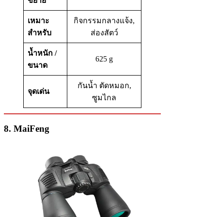
ขยาย
เหมาะ
กิจกรรมกลางแจ้ง,
สำหรับ
ส่องสัตว์
น้ำหนัก /
625 g
ขนาด
กันน้ำ ตัดหมอก,
จุดเด่น
ซูมไกล
8. MaiFeng