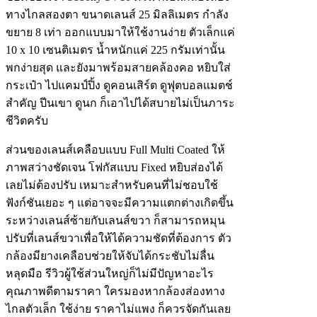
ทางไกลสองตา ขนาดเลนส์ 25 มิลลิเมตร กำลัง
ขยาย 8 เท่า ออกแบบมาให้ใช้งานง่าย ตัวเล็กแค่
10 x 10 เซนติเมตร น้ำหนักแค่ 225 กรัมเท่านั้น
พกง่ายสุด และยังมาพร้อมสายคล้องคอ หยิบใส่
กระเป๋า ไปแคมป์ปิ้ง ดูคอนเสิร์ต ดูฟุตบอลแมตช์
สำคัญ ปีนเขา ดูนก ก็เอาไปได้สบายไม่เป็นภาระ
ชีวิตครับ
ส่วนของเลนส์เคลือบแบบ Full Multi Coated ให้
ภาพสว่างชัดเจน โฟกัสแบบ Fixed หยิบส่องได้
เลยไม่ต้องปรับ เหมาะสำหรับคนที่ไม่ชอบใช้
ฟังก์ชันเยอะ ๆ แต่อาจจะมีความแตกต่างเกิดขึ้น
ระหว่างเลนส์ซ้ายกับเลนส์ขวา ก็สามารถหมุน
ปรับที่เลนส์ขวาเพื่อให้ได้ความชัดที่ต้องการ ตัว
กล้องมียางเคลือบช่วยให้จับได้กระชับไม่ลื่น
หลุดมือ รีวิวผู้ใช้ส่วนใหญ่ก็ไม่มีปัญหาอะไร
คุณภาพดีตามราคา ใครมองหากล้องส่องทาง
ไกลตัวเล็ก ใช้ง่าย ราคาไม่แพง ก็ควรจัดกันเลย