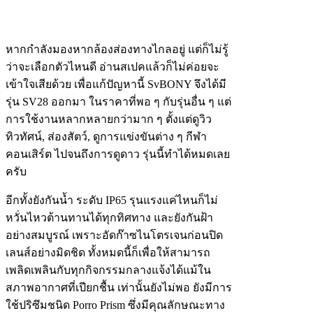
หากกำลังมองหากล้องส่องทางไกลอยู่ แต่ก็ไม่รู้
ว่าจะเลือกตัวไหนดี อ่านสเปคแล้วก็ไม่ค่อยจะ
เข้าใจเสียด้วย เพื่อแก้ปัญหานี้ SvBONY จึงได้มี
รุ่น SV28 ออกมา ในราคาที่พอ ๆ กับรุ่นอื่น ๆ แต่
การใช้งานหลากหลายกว่ามาก ๆ ตั้งแต่ดูวิว
ทิวทัศน์, ส่องสัตว์, ดูการแข่งขันต่าง ๆ กีฬา
คอนเสิร์ต ไปจนถึงการดูดาว รุ่นนี้ทำได้หมดเลย
ครับ
อีกทั้งยังกันน้ำ ระดับ IP65 รุนแรงแค่ไหนก็ไม่
หวั่นไหวต้านทานได้ทุกทิศทาง และยังกันฝ้า
อย่างสมบูรณ์ เพราะอัดก๊าซไนโตรเจนก่อนปิด
เลนส์อย่างมิดชิด ทั้งหมดนี้ก็เพื่อให้สามารถ
เพลิดเพลินกับทุกกิจกรรมกลางแจ้งได้แม้ใน
สภาพอากาศที่เปียกชื้น เท่านั้นยังไม่พอ ยังมีการ
ใช้ปริซึมชนิด Porro Prism ซึ่งมีคุณลักษณะทาง