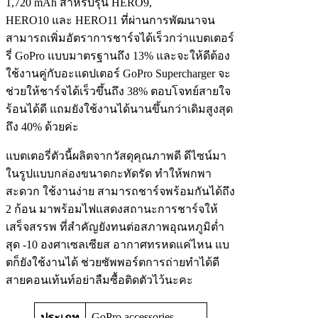
1,720 mAh สำหรับรุ่น HERO9,
HERO10 และ HERO11 ที่ผ่านการพัฒนาจน
สามารถเพิ่มอัตราการชาร์จได้เร็วกว่าแบตเตอร์
รี่ GoPro แบบมาตรฐานถึง 13% และจะให้ดีต้อง
ใช้งานคู่กับอะแดปเตอร์ GoPro Supercharger จะ
ช่วยให้ชาร์จได้เร็วขึ้นถึง 38% ตอบโจทย์สายใจ
ร้อนได้ดี แถมยังใช้งานได้นานขึ้นกว่าเดิมสูงสุด
ถึง 40% ด้วยค่ะ
แบตเตอรี่ตัวนี้ผลิตจากวัสดุคุณภาพดี ดีไซน์มา
ในรูปแบบกล่องขนาดกะทัดรัด ทำให้พกพา
สะดวก ใช้งานง่าย สามารถชาร์จพร้อมกันได้ถึง
2 ก้อน มาพร้อมไฟแสดงสถานะการชาร์จให้
เสร็จสรรพ ที่สำคัญยังทนต่อสภาพอุณหภูมิต่ำ
สุด -10 องศาเซลเซียส อากาศทรหดแค่ไหน แบ
ตก็ยังใช้งานได้ ช่วยซัพพอร์ตการถ่ายทำได้ดี
สายคอนเท้นท์อย่าลืมซื้อติดตัวไว้นะคะ
GoPro accessories
ประเภท