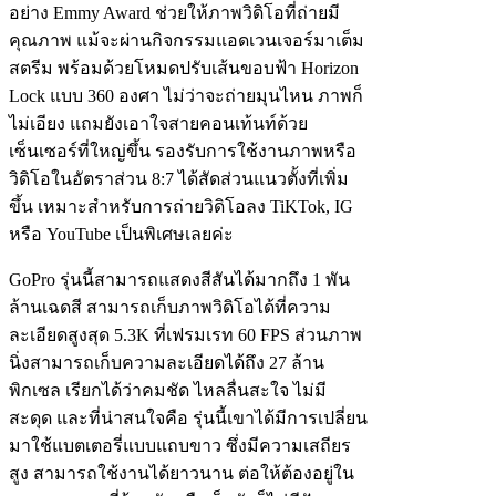
อย่าง Emmy Award ช่วยให้ภาพวิดิโอที่ถ่ายมี
คุณภาพ แม้จะผ่านกิจกรรมแอดเวนเจอร์มาเต็ม
สตรีม พร้อมด้วยโหมดปรับเส้นขอบฟ้า Horizon
Lock แบบ 360 องศา ไม่ว่าจะถ่ายมุนไหน ภาพก็
ไม่เอียง แถมยังเอาใจสายคอนเท้นท์ด้วย
เซ็นเซอร์ที่ใหญ่ขึ้น รองรับการใช้งานภาพหรือ
วิดิโอในอัตราส่วน 8:7 ได้สัดส่วนแนวตั้งที่เพิ่ม
ขึ้น เหมาะสำหรับการถ่ายวิดิโอลง TiKTok, IG
หรือ YouTube เป็นพิเศษเลยค่ะ
GoPro รุ่นนี้สามารถแสดงสีสันได้มากถึง 1 พัน
ล้านเฉดสี สามารถเก็บภาพวิดิโอได้ที่ความ
ละเอียดสูงสุด 5.3K ที่เฟรมเรท 60 FPS ส่วนภาพ
นิ่งสามารถเก็บความละเอียดได้ถึง 27 ล้าน
พิกเซล เรียกได้ว่าคมชัด ไหลลื่นสะใจ ไม่มี
สะดุด และที่น่าสนใจคือ รุ่นนี้เขาได้มีการเปลี่ยน
มาใช้แบตเตอรี่แบบแถบขาว ซึ่งมีความเสถียร
สูง สามารถใช้งานได้ยาวนาน ต่อให้ต้องอยู่ใน