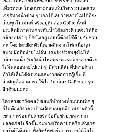
เชื่อว่ามีหลายคนที่ชอบถ่ายบรรยากาศตอน
เที่ยวทะเล โดยเฉพาะตอนเล่นกิจกรรมแอดเวน
เจอร์ทางน้ำต่าง ๆ บอกได้เลยว่าพลาดไม่ได้ที่จะ
เก็บทุกโมเม้นท์ จริงอยู่ที่กล้อง GoPro นั้นมี
ประสิทธิภาพในการกันน้ำได้อย่างดี แต่จะให้ถือ
กล้องเปล่า ๆ ก็ยังไงอยู่ แบบนี้ต้องใช้ด้ามจับช่วย
ค่ะ โดย handler ตัวนี้เขาผลิตจากโฟมเนื้อนุ่ม
สบายมือถือง่าย ไม่ลื่น แถมยังช่วยพยุงไม่ให้
กล้องจมน้ำ (ระวังน้ำไหลแรงควรคล้องสายด้วย
ไม่งั้นลอยหายไปแน่ ๆ) มีส่วนสีส้มที่ปลายด้าม
ทำให้เห็นได้ชัดเจนและง่ายต่อการกู้เก็บ ที่
สำคัญคือสามารถใช้ได้กับกล้อง GoPro ทุกรุ่น
อีกด้วยนะคะ
ใครสายฮาร์ดคอร์ ชอบกีฬาทางน้ำแบบหนัก ๆ
ก็ไม่ต้องกังวลว่าด้ามจับจะหลุดมืด เพราะตัวนี้
เขามาพร้อมกับสายรัดข้อมือช่วยเซฟความ
ปลอดภัยไปอีกขึ้น จะพายเรือคายัคหรือเล่นเวค
บอร์ดก็ได้หมด ทั้งยังซัพพอร์ตการถ่ายวิดิโอได้