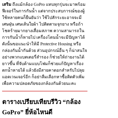
เสริม
ถึงแม้กล้อง GoPro แทบทุกรุ่นจะมาพร้อม
ฟีเจอร์ในการกันน้ำ แต่จากประสบการณ์ของผู้
ใช้หลายคนก็ยืนยันว่า ใช้ไปสักระยะอาจจะมี
เศษฝุ่น เศษเส้นใยผ้า ไปติดตามจุกยาง หรือถ้า
โชคร้ายมากยางเสื่อมสภาพ ความสามารถใน
การกันน้ำก็หายไป เครื่องโดนน้ำจะมีปัญหาได้
ดังนั้นขอแนะนำให้มี Protective Housing หรือ
กล่องกันน้ำกันด้วย ส่วนอุปกรณ์อื่น ๆ ก็น่าสนใจ
อย่างพวกแบตเตอรี่สำรอง ก็ช่วยให้ถ่ายงานได้
ยาวขึ้น ที่จับด้ามแบบโฟมก็ช่วยแก้ปัญหาเรื่อง
ตกน้ำหายได้ แล้วยังมีสายคาดอกสำหรับไปลุย
แอดเวนเจอร์อีก ก็อย่าลืมเลือกหาซื้อติดตัวเพิ่ม
เพื่อความปลอดภัยของกล้องกันด้วยนะคะ
ตารางเปรียบเทียบรีวิว “กล้อง
GoPro” ยี่ห้อไหนดี