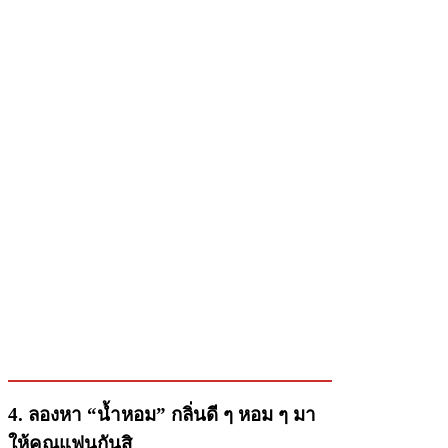
4. ลองหา “น้ำหอม” กลิ่นดี ๆ หอม ๆ มา
ให้คุณแฟนกันสิ