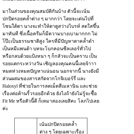
มาในส่วนของคุณสมบัติกันบ้าง ตัวนี้จะเน้น
ปกปิดรอยคล้ำต่าง ๆ มากกว่า โดยจะเด่นไปที่
โซนใต้ตา นางจะทำให้ตาดูสว่างไบรท์ สดใสขึ้น
มาทันที ซึ่งเนื้อครีมก็มีความบางเบามากกก ไม่
โป๊ะเป็นธรรมชาติสูง ใครที่มีปัญหาตาคล้ำดำ
เป็นหมีแพนด้า บทจะโบกคอนซีลเลอร์ทั่วไป
หรือกลบด้วยแป้งหนา ๆ ก็กลัวจะเป็นคราบ เป็น
รอยแตกระหว่างวัน เชิญลองคุณคนนี้เลยจ้าาา
หมดห่วงหมดปัญหาแน่นอน นอกจากนี้ นางยังมี
ส่วนผสมของสารสกัดจากโกจิเบอร์รี่ และ
Haloxyl ที่ช่วยในการลดเม็ดสีเมลานิน และช่วย
เรื่องต่อต้านริ้วรอยอีกด้วย ยังไงถ้ายังไม่รู้จะซื้อ
Fit Me หรือตัวนี้ดี ก็เหมาสองเลยสิคะ โลภไปเลย
ค่ะ
เน้นปกปิดรอยคล้ำ
ต่าง ๆ โดยเฉพาะเรื่อง