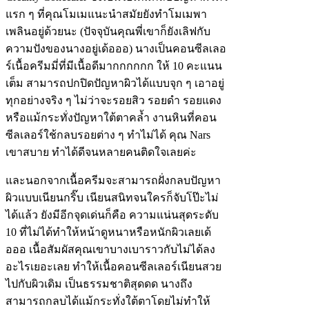
แรก ๆ ที่คุณโมเมแนะนำสมัยยังทำโมเมพา
เพลินอยู่ด้วยนะ (ปัจจุบันคุณพี่เขาก็ยังเลิฟกับ
ความปังของนางอยู่เด้อออ) นางเป็นคอนซีลเลอ
ร์เนื้อครีมมี่ที่มีเนื้อดีมากกกกกก ให้ 10 คะแนน
เต็ม สามารถปกปิดปัญหาผิวได้แบบจุก ๆ เอาอยู่
ทุกอย่างจริง ๆ ไม่ว่าจะรอยสิว รอยดำ รอยแดง
หรือแม้กระทั่งปัญหาใต้ตาคล้ำ งานหินที่คอน
ซีลเลอร์ใช้กลบรอยต่าง ๆ ทำไม่ได้ คุณ Nars
เขาสบาย ทำได้ดีจนหลายคนติดใจเลยค่ะ
และนอกจากเนื้อครีมจะสามารถฝั่งกลบปัญหา
ผิวแบบเนียนกริ๊บ เนียนสนิทจนใครก็จับโป๊ะไม่
ได้แล้ว ยังมีอีกจุดเด่นก็คือ ความแน่นสุดระดับ
10 ที่ไม่ได้ทำให้หน้าดูหนาหรือหนักผิวเลยเด้
อออ เนื้อสัมผัสคุณเขาบางเบาราวกับไม่ได้ลง
อะไรเยอะเลย ทำให้เนื้อคอนซีลเลอร์เนียนสวย
ไปกับผิวเดิม เป็นธรรมชาติสุดดด นางถึง
สามารถกลบได้แม้กระทั่งใต้ตาโดยไม่ทำให้