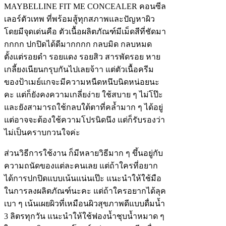
MAYBELLINE FIT ME CONCEALER คอนซีล
เลอร์ตัวเทพ ที่พร้อมสู้ทุกสภาพและปัญหาผิว
โดยมีจุดเด่นคือ ตัวเนื้อผลิตภัณฑ์มีเม็ดสีที่ชัดมา
กกกก ปกปิดได้ดีมากกกก กลบมิด กลบหมด
ตั้งแต่รอยดำ รอยแดง รอยสิว สารพัดรอย หาย
เกลี้ยงเนียนกรุบกันไปเลยจ้าา แต่ตัวเนื้อครีม
ของป้าเมย์แกจะมีความหนืดหนึบนิดหน่อยนะ
คะ แต่ก็ยังคงความเกลี่ยง่าย ใช้สบาย ๆ ไม่โป๊ะ
และยังสามารถใช้กลบใต้ตาที่คล้ำมาก ๆ ได้อยู่
แต่อาจจะต้องใช้ความโปรนิดนึง แต่ก็รับรองว่า
ไม่เป็นคราบกวนใจค่ะ
ส่วนวิธีการใช้งาน ก็มีหลายวิธีมาก ๆ ขึ้นอยู่กับ
ความถนัดของแต่ละคนเลย แต่ถ้าใครที่อยาก
ได้การปกปิดแบบเน้นแน่นเป๊ะ แนะนำให้ใช้มือ
ในการลงผลิตภัณฑ์นะคะ แต่ถ้าใครอยากได้ลุค
เบา ๆ เน้นเผยผิวที่เหมือนผิวสุขภาพดีแบบดื่มน้ำ
3 ลิตรทุกวัน แนะนำให้ใช้ฟองน้ำชุบน้ำหมาด ๆ