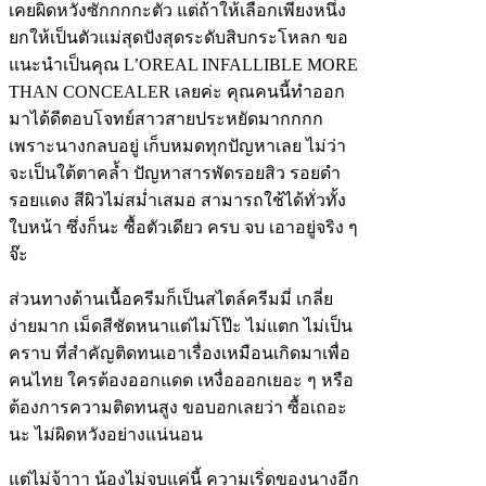
เคยผิดหวังซักกกกะตัว แต่ถ้าให้เลือกเพียงหนึ่ง
ยกให้เป็นตัวแม่สุดปังสุดระดับสิบกระโหลก ขอ
แนะนำเป็นคุณ L’OREAL INFALLIBLE MORE
THAN CONCEALER เลยค่ะ คุณคนนี้ทำออก
มาได้ดีตอบโจทย์สาวสายประหยัดมากกกก
เพราะนางกลบอยู่ เก็บหมดทุกปัญหาเลย ไม่ว่า
จะเป็นใต้ตาคล้ำ ปัญหาสารพัดรอยสิว รอยดำ
รอยแดง สีผิวไม่สม่ำเสมอ สามารถใช้ได้ทั่วทั้ง
ใบหน้า ซึ่งก็นะ ซื้อตัวเดียว ครบ จบ เอาอยู่จริง ๆ
จ๊ะ
ส่วนทางด้านเนื้อครีมก็เป็นสไตล์ครีมมี่ เกลี่ย
ง่ายมาก เม็ดสีชัดหนาแต่ไม่โป๊ะ ไม่แตก ไม่เป็น
คราบ ที่สำคัญติดทนเอาเรื่องเหมือนเกิดมาเพื่อ
คนไทย ใครต้องออกแดด เหงื่อออกเยอะ ๆ หรือ
ต้องการความติดทนสูง ขอบอกเลยว่า ซื้อเถอะ
นะ ไม่ผิดหวังอย่างแน่นอน
แต่ไม่จ้าาา น้องไม่จบแค่นี้ ความเริ่ดของนางอีก