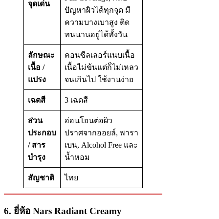
จุดเด่น
ปัญหาผิวได้ทุกจุด มี
ความบางเบาสูง ติด
ทนนานอยู่ได้ทั้งวัน
ลักษณะ
คอนซีลเลอร์แนบเนื้อ
เนื้อ /
เนื้อไม่ข้นแต่ก็ไม่เหลว
แปรง
จนเกินไป ใช้งานง่าย
เฉดสี
3 เฉดสี
ส่วน
อ่อนโยนต่อผิว
ประกอบ
ปราศจากออยล์, พารา
/ สาร
เบน, Alcohol Free และ
บำรุง
น้ำหอม
สัญชาติ
ไทย
6. ยี่ห้อ Nars Radiant Creamy