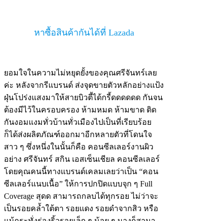
หาซื้อสินค้ากันได้ที่ Lazada
ยอมใจในความไม่หยุดยั้งของคุณศรีจันทร์เลย
ค่ะ หลังจากรีแบรนด์ ส่งจุดขายตัวหลักอย่างแป้ง
ฝุ่นโปร่งแสงมาให้สายบิวตี้ได้กรี้ดดดดดด กันจน
ต้องมีไว้ในครอบครอง ห้ามหมด ห้ามขาด ติด
กันงอมแงมทั่วบ้านทั่วเมืองไปเป็นที่เรียบร้อย
ก็ได้ส่งผลิตภัณฑ์ออกมาอีกหลายตัวที่โดนใจ
สาว ๆ ซึ่งหนึ่งในนั้นก็คือ คอนซีลเลอร์งานผิว
อย่าง ศรีจันทร์ สกิน เอสเซ็นเชียล คอนซีลเลอร์
โดยคุณคนนี้ทางแบรนด์เคลมเลยว่าเป็น “คอน
ซีลเลอร์แนบเนื้อ” ให้การปกปิดแบบจุก ๆ Full
Coverage สุดด สามารถกลบได้ทุกรอย ไม่ว่าจะ
เป็นรอยคล้ำใต้ตา รอยแดง รอยดำจากสิว หรือ
แม้กระทั่งร่องริ้วรอยเล็ก ๆ น้อย ๆ นางก็สามา