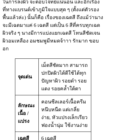
ในการลงผิว จะตอบโจทย์แน่นอน และอีกเรื่อง
ที่ทางแบรนด์เข้าภูมิใจแบบสุด ๆ (ตั้งแต่ตัวรอง
พื้นแล้วล่ะ) นั้นก็คือ เรื่องของเฉดสี ถึงแม้ว่านาง
จะมีเฉดมาแค่ 6 เฉดสี แต่เป็น 6 สีที่ครบทุกเฉด
ผิวจริง ๆ นางมีการแบ่งแยกเฉดสี โทนสีชัดเจน
ผิวอมเหลือง อมชมพูมีหมดจ้าาา รักมาก ขอบ
อก
เม็ดสีชัดมาก สามารถ
ปกปิดผิวได้ดีใช้ได้ทุก
จุดเด่น
ปัญหาผิว รอยดำ รอย
แดง รอยคล้ำใต้ตา
คอนซีลเลอร์เนื้อครีม
ลักษณะ
หนึบหนืด แต่เกลี่ย
เนื้อ /
ง่าย, หัวแปรงเล็กเรียว
แปรง
ฟองน้ำนุ่ม ใช้งานง่าย
เฉดสี
6 เฉดสี