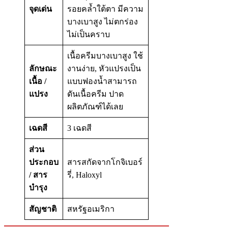
จุดเด่น
รอยคล้ำใต้ตา มีความ
บางเบาสูง ไม่ตกร่อง
ไม่เป็นคราบ
เนื้อครีมบางเบาสูง ใช้
ลักษณะ
งานง่าย, หัวแปรงเป็น
เนื้อ /
แบบฟองน้ำสามารถ
แปรง
ดันเนื้อครีม ปาด
ผลิตภัณฑ์ได้เลย
เฉดสี
3 เฉดสี
ส่วน
ประกอบ
สารสกัดจากโกจิเบอร์
/ สาร
รี่, Haloxyl
บำรุง
สัญชาติ
สหรัฐอเมริกา