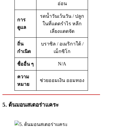
อ่อน
รดน้ำวันเว้นวัน / ปลูก
การ
ในที่แดดรำไร หลีก
ดูแล
เลี่ยงแดดจัด
ถิ่น
บราซิล / อเมริกาใต้ /
กำเนิด
เม็กซิโก
N/A
ชื่ออื่น ๆ
ความ
ช่วยออมเงิน ออมทอง
หมาย
5. ต้นมอนสเตอร่าแคระ