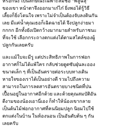
หรอกนะ เป็นลักษณะเฉพาะสมชื่อ “พลูฉลุ”
ของเขา หน้าตาจึงออกมาเก๋ไก๋ ยิ่งพอได้รู้วิธี
เลี้ยงก็ยิ่งโดนใจ เพราะไม่จำเป็นต้องจับลงดินกัน
เลย มีแค่น้ำคุณเธอก็เฉิดฉายได้ จึงปลูกง่ายมา
กกกก อีกทั้งยังเปิดกว้างมากมายสำหรับภาชนะ
ที่จะใช้ เลือกกระถางตกแต่งได้ตามสไตล์ของผู้
ปลูกกันเลยครับ
และแม้ใบจะมีรู แต่ประสิทธิภาพในการฟอก
อากาศก็ไม่ได้แพ้ใคร กลับช่วยดูดซับฝุ่นละออง
ขนาดเล็ก ๆ ที่เป็นอันตรายต่อระบบทางเดิน
หายใจของเราได้เป็นอย่างดี รวมไปถึงความ
สามารถในการลดสารอันตรายบางชนิดที่ปน
เปื้อนอยู่ในอากาศอีกด้วย และด้วยคุณสมบัติอัน
ดีงามของน้องเอานี่เอง ก็ทำให้น้องเขากลาย
เป็นต้นไม้ฟอกอากาศที่คนนิยมปลูก นิยมไปใช้
ตกแต่งในบ้าน ในห้องนอน เป็นอันดับต้น ๆ กัน
เลยครับ