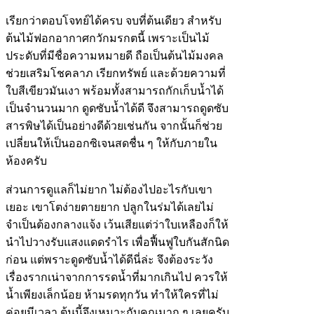
เรียกว่าตอบโจทย์ได้ครบ จบที่ต้นเดียว สำหรับ
ต้นไม้ฟอกอากาศกวักมรกตนี้ เพราะเป็นไม้
ประดับที่มีชื่อความหมายดี ถือเป็นต้นไม้มงคล
ช่วยเสริมโชคลาภ เรียกทรัพย์ และด้วยความที่
ใบสีเขียวมันเงา พร้อมทั้งสามารถกักเก็บน้ำได้
เป็นจำนวนมาก ดูดซับน้ำได้ดี จึงสามารถดูดซับ
สารพิษได้เป็นอย่างดีด้วยเช่นกัน จากนั้นก็ช่วย
เปลี่ยนให้เป็นออกซิเจนสดชื่น ๆ ให้กับภายใน
ห้องครับ
ส่วนการดูแลก็ไม่ยาก ไม่ต้องไปอะไรกับเขา
เยอะ เขาโตง่ายตายยาก ปลูกในร่มได้เลยไม่
จำเป็นต้องกลางแจ้ง เว้นเสียแต่ว่าใบเหลืองก็ให้
นำไปวางรับแสงแดดรำไร เพื่อฟื้นฟูใบกันสักนิด
ก่อน แต่พราะดูดซับน้ำได้ดีนี่ล่ะ จึงต้องระวัง
เรื่องรากเน่าจากการรดน้ำที่มากเกินไป ควรให้
น้ำเพียงเล็กน้อย ห้ามรดทุกวัน ทำให้ใครที่ไม่
ค่อยมีเวลา ต้นนี้จึงเหมาะกับคุณมาก ๆ เลยครับ