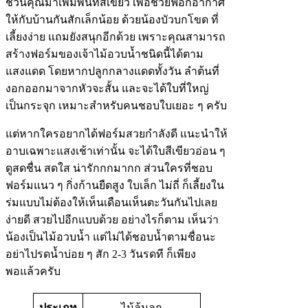
ชวนคุณมาเพิ่มพื้นที่สีเขียว เพื่อช่วยฟอกอากาศ
ให้กับบ้านกันสักเล็กน้อย ด้วยน้องบัวบกโขด ที่
เลี้ยงง่าย แถมยังสนุกอีกด้วย เพราะคุณสามารถ
สร้างฟอร์มของเจ้าไม้อวบน้ำชนิดนี้ได้ตาม
แสงแดด โดยหากปลูกกลางแดดทั้งวัน ลำต้นที่
งอกออกมาจากหัวจะสั้น และจะได้ใบที่ใหญ่
เป็นกระจุก เหมาะสำหรับคนชอบใบเยอะ ๆ ครับ
แต่หากใครอยากได้ฟอร์มสวยกำลังดี แนะนำให้
อาบเฉพาะแสงเช้าเท่านั้น จะได้ใบสีเขียวอ่อน ๆ
ดูสดชื่น สดใส น่ารักกกมากก ส่วนใครที่ชอบ
ฟอร์มแนว ๆ กิ่งก้านยืดสูง ใบเล็ก ไม่ถี่ ก็เลี้ยงใน
ร่มแบบไม่ต้องให้เห็นเดือนเห็นตะวันกันไปเลย
ง่ายดี สวยไปอีกแบบด้วย อย่างไรก็ตาม เห็นว่า
น้องเป็นไม้อวบน้ำ แต่ไม่ได้ชอบน้ำตามชื่อนะ
อย่าไปรดน้ำบ่อย ๆ สัก 2-3 วันรดที ก็เพียง
พอแล้วครับ
ประเภท
ไม้ล้มลุก