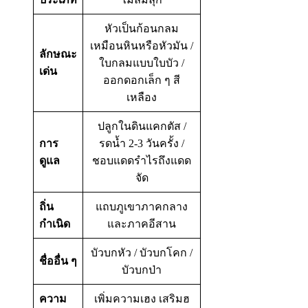
หัวเป็นก้อนกลม
เหมือนหินหรือหัวมัน /
ลักษณะ
ใบกลมแบบใบบัว /
เด่น
ออกดอกเล็ก ๆ สี
เหลือง
ปลูกในดินแคกตัส /
การ
รดน้ำ 2-3 วันครั้ง /
ดูแล
ชอบแดดรำไรถึงแดด
จัด
ถิ่น
แถบภูเขาภาคกลาง
กำเนิด
และภาคอีสาน
บัวบกหัว / บัวบกโคก /
ชื่ออื่น ๆ
บัวบกป่า
ความ
เพิ่มความเฮง เสริมฮ