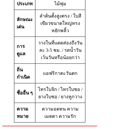
ประเภท
ไม้พุ่ม
ลำต้นตั้งสูงตรง / ใบสี
ลักษณะ
เขียวขนาดใหญ่ทรง
เด่น
หยักพลิ้ว
วางในที่แดดส่องถึงวัน
การ
ละ 3-5 ชม. / รดน้ำวัน
ดูแล
เว้นวันหรือน้อยกว่า
ถิ่น
แอฟริกาตะวันตก
กำเนิด
ไทรใบจิก / ไทรใบซอ /
ชื่ออื่น ๆ
ยางใบซอ / ยางหูกวาง
ความ
ความอดทน ความ
หมาย
เมตตา ความรัก