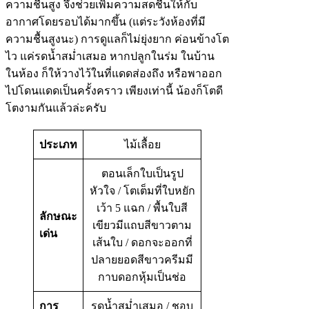
ความชื้นสูง จึงช่วยเพิ่มความสดชื่นให้กับ
อากาศโดยรอบได้มากขึ้น (แต่ระวังห้องที่มี
ความชื้นสูงนะ) การดูแลก็ไม่ยุ่งยาก ค่อนข้างโต
ไว แค่รดน้ำสม่ำเสมอ หากปลูกในร่ม ในบ้าน
ในห้อง ก็ให้วางไว้ในที่แดดส่องถึง หรือพาออก
ไปโดนแดดเป็นครั้งคราว เพียงเท่านี้ น้องก็โตดี
โตงามกันแล้วล่ะครับ
ประเภท
ไม้เลื้อย
ตอนเล็กใบเป็นรูป
หัวใจ / โตเต็มที่ใบหยัก
เว้า 5 แฉก / พื้นใบสี
ลักษณะ
เขียวมีแถบสีขาวตาม
เด่น
เส้นใบ / ดอกจะออกที่
ปลายยอดสีขาวครีมมี
กาบดอกหุ้มเป็นช่อ
การ
รดน้ำสม่ำเสมอ / ชอบ