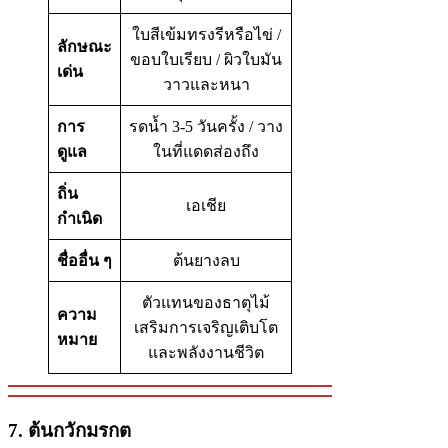
ใบสีเข้มทรงรีหรือไข่ /
ลักษณะ
ขอบใบเรียบ / ผิวใบมัน
เด่น
วาวและหนา
การ
รดน้ำ 3-5 วันครั้ง / วาง
ดูแล
ในที่แดดส่องถึง
ถิ่น
เอเชีย
กำเนิด
ชื่ออื่น ๆ
ต้นยางลบ
ตัวแทนของธาตุไม้
ความ
เสริมการเจริญเติบโต
หมาย
และพลังงานชีวิต
7. ต้นกวักมรกต