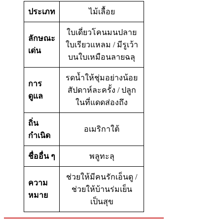
ประเภท
ไม้เลื้อย
ใบเดี่ยวโคนมนปลาย
ลักษณะ
ใบเรียวแหลม / มีรูเว้า
เด่น
บนใบเหมือนลายฉลุ
รดน้ำให้ชุ่มอย่างน้อย
การ
สัปดาห์ละครั้ง / ปลูก
ดูแล
ในที่แดดส่องถึง
ถิ่น
อเมริกาใต้
กำเนิด
ชื่ออื่น ๆ
พลูทะลุ
ช่วยให้มีคนรักเอ็นดู /
ความ
ช่วยให้บ้านร่มเย็น
หมาย
เป็นสุข