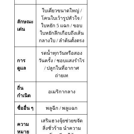
ใบเดี่ยวขนาดใหญ่ /
โคนใบเว้ารูปหัวใจ /
ลักษณะ
ใบหยัก 5 แฉก / ขอบ
เด่น
ใบหยักลึกเกือบถึงเส้น
กลางใบ / ลำต้นตั้งตรง
รดน้ำทุกวันหรือสอง
การ
วันครั้ง / ชอบแสงรำไร
ดูแล
/ ปลูกในที่อากาศ
ถ่ายเท
ถิ่น
อเมริกากลาง
กำเนิด
ชื่ออื่น ๆ
พลูฉีก / พลูแฉก
เสริมฮวงจุ้ยช่วยขจัด
ความ
สิ่งชั่วร้าย นำความ
หมาย