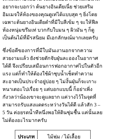
อยากจะบอกว่า ต้นยางอินเดียเนี่ย ช่วยเสริม
อิมเมจให้ห้องของคุณดูเท่ได้แบบสุด ๆ ยิ่งโดย
เฉพาะต้นยางอินเดียดำที่มีใบสีเข้ม ๆ จะให้ฟีล
ห้องหนุ่มขรึมเท่ บวกกับใบมน ๆ ผิวมัน ๆ ก็ดู
เป็นต้นไม้ที่มีรสนิยม มีเอกลักษณ์มากเลยครับ
ซึ่งข้อดีของการที่มีใบมันเงานอกจากความ
สวยงามแล้ว ยังช่วยดักจับฝุ่นละอองในอากาศ
ได้ดี จึงเปรียบเสมือนการฟอกอากาศไปในตัวอีก
แรง แต่ก็ทำให้ต้องใช้ผ้าชุบน้ำเช็ดทำความ
สะอาดเป็นประจำอยู่บ่อย ๆ ไม่งั้นฝุ่นก็จะเกาะ
หนาเตอะไปเรื่อย ๆ แต่บอกแบบนี้ ก็อย่าเพิ่ง
กังวลว่าน้องเขาจะดูแลยาก แค่วางไว้ในจุดที่
สามารถรับแสงแดดระหว่างวันได้ดี แล้วสัก 3 –
5 วัน ค่อยรดน้ำทีหนึ่งพอให้ดินชุ่มชื้น แค่นั้นเลย
ไม่ต้องอะไรมากครับ
ประเภท
ไม้พุ่ม / ไม้เลื้อย