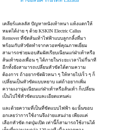
หาซื้อสินค้ากันได้ที่ Lazada
เคลียร์แคลลัส ปัญหาหนังเท้าหนา แห้งแตกให้
หมดได้ง่าย ๆ ด้วย KSKIN Electric Callus
Remover ที่ขัดส้นเท้าไฟฟ้าแบบลูกกลิ้งที่มา
พร้อมกับหัวขัดทำจากควอทซ์คุณภาพเยี่ยม
สามารถช่วยมอบสัมผัสเรียบเนียนแก่ฝ่าเท้าหรือ
ส้นเท้าของเพื่อน ๆ ได้ภายในระยะเวลาไม่กี่นาที
อีกทั้งยังสามารถเปลี่ยนหัวขัดได้ตามความ
ต้องการ ถ้าอยากขัดผิวหนา ๆ ให้หายไปเร็ว ๆ ก็
เปลี่ยนเป็นหัวขัดแบบหยาบ แต่ถ้าอยากเพิ่ม
ความเงานุ่มเนียนแก่ฝ่าเท้าหรือส้นเท้า ก็เปลี่ยน
เป็นไปใช้หัวขัดแบบละเอียดแทนค่ะ
และด้วยความที่เป็นที่ขัดแบบไฟฟ้า ฉะนั้นขอบ
อกเลยว่าการใช้งานจึงง่ายแสนง่าย เพียงแค่
เลือกหัวขัด กดปุ่มเปิด เท่านี้ก็สามารถใช้งานได้
เต็มที่ยาวนานกว่า 120 นาที เนื่องจากทาง