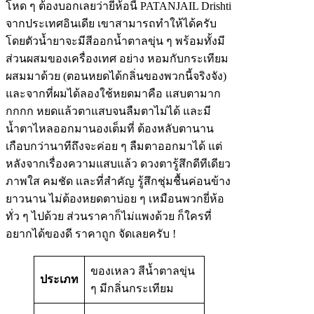
โหด ๆ ต้องบอกเลยว่ายี่ห้อนี้ PATANJAIL Drishti
จากประเทศอินเดีย เขาสามารถทำให้ได้ครับ
โดยตัวน้ำยาจะมีสีออกน้ำตาลขุ่น ๆ พร้อมทั้งมี
ส่วนผสมของเครื่องเทศ อย่าง หอมกับกระเทียม
ผสมมาด้วย (ตอนหยดได้กลิ่นของพวกนี้จริงจัง)
และจากที่ผมได้ลองใช้หยดมาคือ แสบตามาก
กกกก หยดแล้วตาแสบจนลืมตาไม่ได้ และมี
น้ำตาไหลออกมานองเต็มที่ ต้องหลับตานาน
เกือบกว่านาทีถึงจะค่อย ๆ ลืมตาออกมาได้ แต่
หลังจากเรื่องความแสบแล้ว ดวงตารู้สึกดีทีเดียว
ภาพใส คมชัด และที่สำคัญ รู้สึกชุ่มชื้นค่อนข้าง
ยาวนาน ไม่ต้องหยดตาบ่อย ๆ เหมือนพวกยี่ห้อ
ทั่ว ๆ ไปด้วย ส่วนราคาก็ไม่แพงด้วย ก็ใครที่
อยากได้ของดี ราคาถูก จัดเลยครับ !
ของเหลว สีน้ำตาลขุ่น
ประเภท
ๆ มีกลิ่นกระเทียม