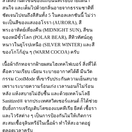
สไตล์งานดีไซน์ของแถบนั้นที่เรียบง่ายแต่น่า
สนใจ และเต็มไปด้วยกลิ่นอายจากธรรมชาติที่
ชัดเจนไปจนถึงสีสันทั้ง 5 ในคอลเลกชันนี้ ไม่ว่า
จะเป็นสีของแสงออโรรา (AURORA), สี
พระอาทิตย์เที่ยงคืน (MIDNIGHT SUN), สีขน
ของหมีขั้วโลก (POLAR BEAR), สีทิวทัศน์ฤดู
หนาวในยุโรปเหนือ (SILVER WINTER) และสี
ของโกโก้อุ่น ๆ (WARM COCOA) ครับ
เนื้อผ้าถักทอจากฝ้ายผสมไฮเทคไฟเบอร์ สิ่งที่ได้
คือความเรียบ เนียน ระบายอากาศได้ดี มีนวัต
กรรม CoolMode ที่เขารับประกันความเย็นสบาย
เพราะระบายความร้อนเก่ง เวลานอนก็ไม่ร้อน
หลัง แห้งสบายไม่อับชื้น และด้วยเทคโนโลยี
Sanitized® จากประเทศสวิตเซอร์แลนด์ ก็ได้ช่วย
ยับยั้งการเจริญเติบโตของแบคทีเรีย ยีสต์ เชื้อรา
และไวรัสต่าง ๆ เป็นการป้องกันไม่ให้เกิดการ
สะสมเชื้อจุลินทรีย์ในเนื้อผ้า ทำให้สะอาดอยู่
ตลอดเวลาครับ