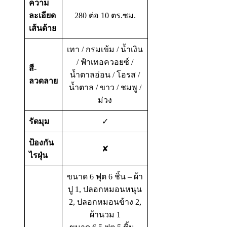
ความ
ละเอียด
280 ต่อ 10 ตร.ซม.
เส้นด้าย
เทา / กรมเข้ม / น้ำเงิน
/ ฟ้าเทอควอยซ์ /
สี-
น้ำตาลอ่อน / โอรส /
ลวดลาย
น้ำตาล / ขาว / ชมพู /
ม่วง
รัดมุม
✓
ป้องกัน
✘
ไรฝุ่น
ขนาด 6 ฟุต 6 ชิ้น – ผ้า
ปู 1, ปลอกหมอนหนุน
2, ปลอกหมอนข้าง 2,
ผ้านวม 1