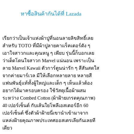
หาซื้อสินค้ากันได้ที่ Lazada
เรียกว่าเป็นเจ้าแห่งผ้าปูที่นอนลายลิขสิทธิ์เลย
สำหรับ TOTO ที่มีผ้าปูลายคาแร็คเตอร์ดัง ๆ
เอาใจสาวกและคุณหนู ๆ เพียบ รุ่นนี้ก็บอกเลย
ว่าเด็ดโดนใจสาวก Marvel แน่นอน เพราะเป็น
ลาย Marvel Kawaii ตัวการ์ตูนน่ารัก ๆ สีสันสดใส
จากค่ายมาร์เวล มีให้เลือกหลายลาย หลายสี
แฟนพันธุ์แท้ทั้งผู้ใหญ่และเด็ก ๆ เห็นแล้วต้อง
อยากได้มาครอบครอง ใช้วัสดุเนื้อผ้าผสม
ระหว่าง Combed Cotton (ผ้าฝ้ายเกรดคุณภาพ)
40 เปอร์เซ็นต์ กับเส้นใยโพลีเอสเตอร์อีก 60
เปอร์เซ็นต์ ซึ่งตัวผ้าฝ้ายนี่เขานำเข้ามาจาก
แหล่งฝ้ายคุณภาพประเทศออสเตรเลียกันเลยที
เดียว