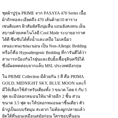
ชุดผ้าปูรุ่น PRIME จาก PASAYA 470 Series เนื้อ
ผ้าถักทอละเอียดถึง 470 เส้นด้าย/10 ตาราง
เซนติเมตร ผิวสัมผัสจึงนุ่มลื่น แถมยังคงทน เย็น
สบายด้วยเทคโนโลยี Cool Mode ระบายอากาศ
ได้ดี ซึมซับได้ทั้งน้ำและเหงื่อ ไม่เหนียว
เหนอะหนะขณะนอน เป็น Non-Allergic Bedding
หรือก็คือ Hypoallergenic Bedding ที่การันตีได้ว่า
สามารถป้องกันไรฝุ่นและยับยั้งเชื้อจุลินทรีย์ได้
ซึ่งมีผลทดสอบจากแล็บ MSL ประเทศอังกฤษ
ใน PRIME Collection มีด้วยกัน 3 สี คือ PRIMA
GOLD, MIDNIGHT SKY, BLUE MOON และก็
มีให้เลือกใช้สำหรับเตียงทั้ง 3 ขนาด โดย 6 กับ 5
ฟุต จะมีปลอกหมอนให้มาด้วยอีก 2 ชิ้น ส่วน
ขนาด 3.5 ฟุต จะให้ปลอกหมอนมาชิ้นเดียว ตัว
ผ้าปูเป็นแบบรัดมุม สะดวก ไม่ต้องผูกปลายแล้ว
ยัดใต้ที่นอนเหมือนสมัยก่อน ใครชอบที่นอน