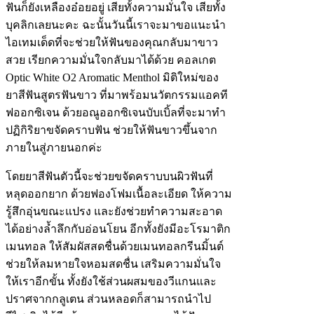
ฟันก็ยังเหลืองอ๋อยอยู่ เสียทั้งความมั่นใจ เสียทั้ง
บุคลิกเลยนะคะ ฉะนั้นวันนี้เราจะมาขอแนะนำ
ไอเทมเด็ดที่จะช่วยให้ฟันของคุณกลับมาขาว
สวย เรียกความมั่นใจกลับมาได้ด้วย คอลเกต
Optic White O2 Aromatic Menthol มิติใหม่ของ
ยาสีฟันสูตรฟันขาว ที่มาพร้อมนวัตกรรมแอคที
ฟออกซิเจน ด้วยอณูออกซิเจนบับเบิ้ลที่จะมาทำ
ปฏิกิริยาขจัดคราบฟัน ช่วยให้ฟันขาวขึ้นจาก
ภายในสู่ภายนอกค่ะ
โดยยาสีฟันตัวนี้จะช่วยขจัดคราบบนผิวฟันที่
หลุดออกยาก ด้วยฟองโฟมเนื้อละเอียด ให้ความ
รู้สึกอุ่นขณะแปรง และยังช่วยทำความสะอาด
ได้อย่างล้ำลึกกับอ่อนโยน อีกทั้งยังมีอะโรมาติก
เมนทอล ให้สัมผัสสดชื่นด้วยเมนทอลกรีนมิ้นต์
ช่วยให้ลมหายใจหอมสดชื่น เสริมความมั่นใจ
ให้เราอีกขั้น ทั้งยังใช้ส่วนผสมของวีแกนและ
ปราศจากกลูเตน ส่วนหลอดก็สามารถนำไป