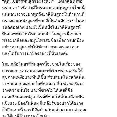
“คุณใช้ยาสีฟันสูตรอะไรคะ?” “แค่เกลือไม่พอ
หรอกค่ะ” เชื่อว่ามีใครหลายคนคุ้นหูประโยคนี้
แน่นอน เราจะมาพูดถึงยาสีฟันสูตรในตำนานที่
ครองตำแหน่งสูตรที่ขายดีเป็นอันดับต้น ๆ ในแบ
รนด์คอลเกต และยังเป็นหนึ่งในยาสีฟันสูตรที่
ทันตแพทย์ส่วนใหญ่แนะนำ โดยสูตรนี้เขามา
พร้อมเกลือและสมุนไพรสมชื่อ เพื่อการปกป้อง
อย่างครบสูตร ทำให้ช่องปากของเราสะอาด
และได้รับการปกป้องอย่างดีนั่นเองค่ะ
โดยเกลือในยาสีฟันสูตรนี้จะช่วยในเรื่องของ
การลดการสะสมของแบคทีเรีย พร้อมเสริมให้
สุขภาพเหงือและฟันดีขึ้น ส่วนสมุนไพรสกัดนั้น
จะช่วยมอบลมหายใจที่หอมสดชื่น ช่วยเสริมเส
ร้างความมั่นใจ และที่ขาดไม่ได้เลยก็คือ
แคลเซียมและฟลูออไรด์ที่ช่วยให้ชั้นเคลือบฟัน
แข็งแรง ป้องกันฟันผุ ก็เคลียร์ช่องปากได้อย่าง
ล้ำลึกแบบนี้ ควรมีติดบ้านกันแล้วนะคะ แล้วคุณ
ละใช้ยาสีฟันสูตรอะไรเอ่ย?