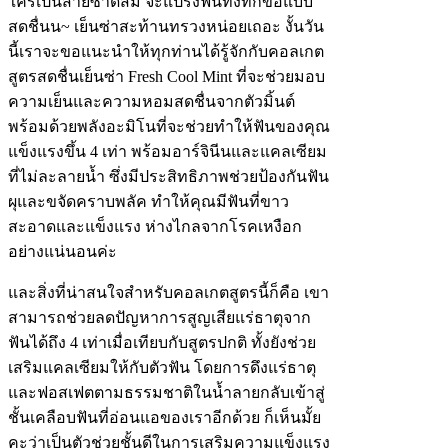
ใครเป็นสายซาดิสม์ จะแปรงฟันทั้งทีก็ขอแบบ
สดชื่นน~ เย็นซ่าสะท้านทรวงหน่อยเถอะ งั้นวัน
นี้เราจะขอแนะนำให้ทุกท่านได้รู้จักกับคอลเกต
สูตรสดชื่นเย็นซ่า Fresh Cool Mint ที่จะช่วยมอบ
ความเย็นและความหอมสดชื่นจากตัวมิ้นต์
พร้อมด้วยพลังอะมิโนที่จะช่วยทำให้ฟันของคุณ
แข็งแรงขึ้น 4 เท่า พร้อมอาร์จินีนและแคลเซียม
ที่ไม่ละลายน้ำ ซึ่งมีประสิทธิภาพช่วยป้องกันฟัน
ผุและขจัดคราบพลัค ทำให้คุณมีฟันที่ขาว
สะอาดและแข็งแรง ห่างไกลจากโรคเหงือก
อย่างแน่นอนค่ะ
และสิ่งที่น่าสนใจสำหรับคอลเกตสูตรนี้ก็คือ เขา
สามารถช่วยลดปัญหาการสูญเสียแร่ธาตุจาก
ฟันได้ถึง 4 เท่าเมื่อเทียบกับสูตรปกติ ทั้งยังช่วย
เสริมแคลเซียมให้กับตัวฟัน โดยการดึงแร่ธาตุ
และฟอสเฟตตามธรรมชาติในน้ำลายกลับเข้าสู่
ชั้นเคลือบฟันที่อ่อนแอของเราอีกด้วย ก็เห็นมั้ย
คะว่าเป็นตัวช่วยชั้นดีในการเสริมความแข็งแรง