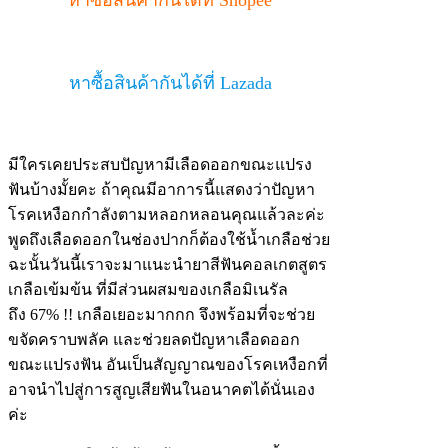
หาซื้อสินค้ากันได้ที่ Lazada
มีใครเคยประสบปัญหามีเลือดออกขณะแปรง
ฟันบ้างมั้ยคะ ถ้าคุณมีอาการนี้แสดงว่าปัญหา
โรคเหงือกกำลังตามหลอกหลอนคุณแล้วละค่ะ
พูดถึงเลือดออกในช่องปากก็ต้องใช้น้ำเกลือช่วย
ฉะนั้นวันนี้เราจะมาแนะนำยาสีฟันคอลเกตสูตร
เกลือเข้มข้น ที่มีส่วนผสมของเกลือมิเนรัล
ถึง 67% !! เกลือเยอะมากกก จึงพร้อมที่จะช่วย
ขจัดคราบพลัค และช่วยลดปัญหาเลือดออก
ขณะแปรงฟัน อันเป็นสัญญาณของโรคเหงือกที่
อาจนำไปสู่การสูญเสียฟันในอนาคตได้นั่นเอง
ค่ะ