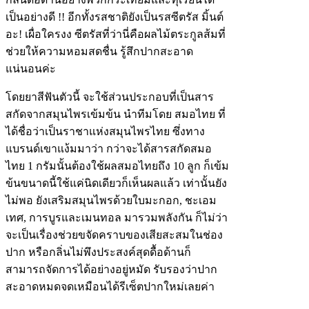
เป็นอย่างดี !! อีกทั้งรสชาติยังเป็นรสซีตรัส มิ้นต์
อะ! เผื่อใครงง ซีตรัสที่ว่านี่คือผลไม้ตระกูลส้มที่
ช่วยให้ความหอมสดชื่น รู้สึกปากสะอาด
แน่นอนค่ะ
โดยยาสีฟันตัวนี้ จะใช้ส่วนประกอบที่เป็นสาร
สกัดจากสมุนไพรเข้มข้น นำทีมโดย สมอไทย ที่
ได้ชื่อว่าเป็นราชาแห่งสมุนไพรไทย ซึ่งทาง
แบรนด์เขาแง้มมาว่า กว่าจะได้สารสกัดสมอ
ไทย 1 กรัมนั้นต้องใช้ผลสมอไทยถึง 10 ลูก ก็เข้ม
ข้นขนาดนี้ใช้แค่นิดเดียวก็เห็นผลแล้ว เท่านั้นยัง
ไม่พอ ยังเสริมสมุนไพรด้วยใบมะกอก, ชะเอม
เทศ, การบูรและเมนทอล มารวมพลังกัน ก็ไม่ว่า
จะเป็นเรื่องช่วยขจัดคราบของเสียสะสมในช่อง
ปาก หรือกลิ่นไม่พึงประสงค์สุดดื้อด้านก็
สามารถจัดการได้อย่างอยู่หมัด รับรองว่าปาก
สะอาดหมดจดเหมือนได้รีเซ็ตปากใหม่เลยค่า