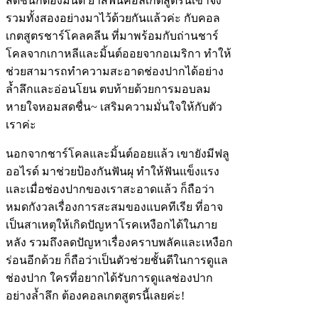
สดชื่นก็ต้องมิ้นต์ ยาสีฟันคอลเกตสูตรนี้เขาจึง
รวมทั้งสองอย่างมาไว้ด้วยกันแล้วค่ะ กับคอล
เกตสูตรชาร์โคลคลีน ที่มาพร้อมกับถ่านชาร์
โคลจากเกาหลีและมิ้นต์ออยจากอเมริกา ทำให้
ช่วยสามารถทำความสะอาดช่องปากได้อย่าง
ล้ำลึกและอ่อนโยน ตบท้ายด้วยการมอบลม
หายใจหอมสดชื่น~ เสริมความมั่นใจให้กับตัว
เราค่ะ
นอกจากชาร์โคลและมิ้นต์ออยแล้ว เขายังมีฟลู
ออไรด์ มาช่วยป้องกันฟันผุ ทำให้ฟันแข็งแรง
และเมื่อช่องปากของเราสะอาดแล้ว ก็ถือว่า
หมดกังวลเรื่องการสะสมของแบคทีเรีย ที่อาจ
เป็นสาเหตุให้เกิดปัญหาโรคเหงือกได้ในภาย
หลัง รวมถึงลดปัญหาเรื่องคราบพลัคและเหงือก
ร่อนอีกด้วย ก็ถือว่าเป็นตัวช่วยชั้นดีในการดูแล
ช่องปาก ใครที่อยากได้รับการดูแลช่องปาก
อย่างล้ำลึก ต้องคอลเกตสูตรนี้เลยค่ะ!