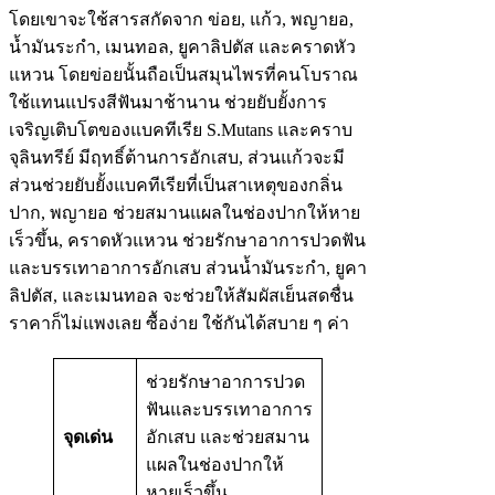
โดยเขาจะใช้สารสกัดจาก ข่อย, แก้ว, พญายอ,
น้ำมันระกำ, เมนทอล, ยูคาลิปตัส และคราดหัว
แหวน โดยข่อยนั้นถือเป็นสมุนไพรที่คนโบราณ
ใช้แทนแปรงสีฟันมาช้านาน ช่วยยับยั้งการ
เจริญเติบโตของแบคทีเรีย S.Mutans และคราบ
จุลินทรีย์ มีฤทธิ์ต้านการอักเสบ, ส่วนแก้วจะมี
ส่วนช่วยยับยั้งแบคทีเรียที่เป็นสาเหตุของกลิ่น
ปาก, พญายอ ช่วยสมานแผลในช่องปากให้หาย
เร็วขึ้น, คราดหัวแหวน ช่วยรักษาอาการปวดฟัน
และบรรเทาอาการอักเสบ ส่วนน้ำมันระกำ, ยูคา
ลิปตัส, และเมนทอล จะช่วยให้สัมผัสเย็นสดชื่น
ราคาก็ไม่แพงเลย ซื้อง่าย ใช้กันได้สบาย ๆ ค่า
ช่วยรักษาอาการปวด
ฟันและบรรเทาอาการ
จุดเด่น
อักเสบ และช่วยสมาน
แผลในช่องปากให้
หายเร็วขึ้น