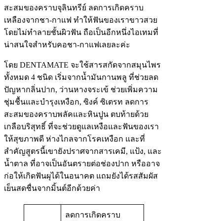
สะสมของคราบจุลินทรีย์ ลดการเกิดคราบ
เหลืองจากชา-กาแฟ ทำให้ฟันของเราขาวสวย
โดยไม่ทำลายชั้นผิวฟัน ถือเป็นอีกหนึ่งไอเทมที่
น่าสนใจสำหรับคอชา-กาแฟเลยละค่ะ
โดย DENTAMATE จะใช้สารสกัดจากสมุนไพร
ทั้งหมด 4 ชนิด เริ่มจากน้ำมันกานพลู ที่ช่วยลด
ปัญหากลิ่นปาก, ว่านหางจระเข้ ช่วยเพิ่มความ
ชุ่มชื้นและบำรุงเหงือก, ซิงค์ ซิเตรท ลดการ
สะสมของคราบพลัคและหินปูน ตบท้ายด้วย
เกลือบริสุทธิ์ ที่จะช่วยดูแลเหงือและฟันของเรา
ให้สุขภาพดี ห่างไกลจากโรคเหงือก และที่
สำคัญสูตรนี้เขายังปราศจากสารเคมี, แป้ง, และ
น้ำตาล ที่อาจเป็นอันตรายต่อช่องปาก หรืออาจ
ก่อให้เกิดฟันผุได้ในอนาคต แถมยังได้รสสัมผัส
เย็นสดชื่นจากมิ้นต์อีกด้วยค่า
ลดการเกิดคราบ