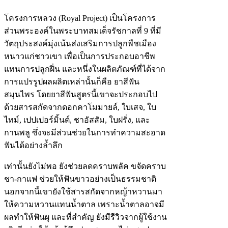
โครงการหลวง (Royal Project) เป็นโครงการ
ส่วนพระองค์ในพระบาทสมเด็จรัชกาลที่ 9 ที่มี
วัตถุประสงค์มุ่งเน้นส่งเสริมการปลูกพืชเมือง
หนาวแก่ชาวเขา เพื่อเป็นการประกอบอาชีพ
แทนการปลูกฝิ่น และหนึ่งในผลิตภัณฑ์ที่ได้จาก
การแปรรูปผลผลิตเหล่านั้นก็คือ ยาสีฟัน
สมุนไพร โดยยาสีฟันสูตรนี้เขาจะประกอบไป
ด้วยสารสกัดจากดอกคาโมมายล์, ใบเสจ, ใบ
ไทม์, เปปเปอร์มิ้นต์, ชาอัสสัม, ใบฝรั่ง, และ
กานพลู ซึ่งจะมีส่วนช่วยในการทำความสะอาด
ฟันได้อย่างล้ำลึก
เท่านั้นยังไม่พอ ยังช่วยลดคราบพลัค ขจัดคราบ
ชา-กาแฟ ช่วยให้ฟันขาวอย่างเป็นธรรมชาติ
นอกจากนี้เขายังใช้สารสกัดจากหญ้าหวานมา
ให้ความหวานแทนน้ำตาล เพราะน้ำตาลอาจมี
ผลทำให้ฟันผุ และที่สำคัญ ยังมีรีวิวจากผู้ใช้งาน