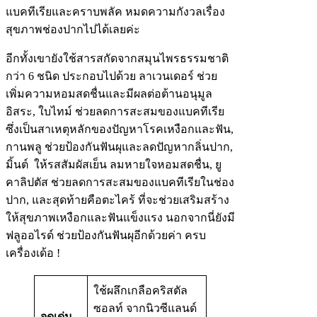
แบคทีเรียและคราบพลัค หมดความกังวลเรื่อง
สุขภาพช่องปากไปได้เลยค่ะ
อีกทั้งเขายังใช้สารสกัดจากสมุนไพรธรรมชาติ
กว่า 6 ชนิด ประกอบไปด้วย ลาเวนเดอร์ ช่วย
เพิ่มความหอมสดชื่นและมีผลต่อต้านอนุมูล
อิสระ, ใบไทม์ ช่วยลดการสะสมของแบคทีเรีย
ซึ่งเป็นสาเหตุหลักของปัญหาโรคเหงือกและฟัน,
กานพลู ช่วยป้องกันฟันผุและลดปัญหากลิ่นปาก,
มิ้นต์ ให้รสสัมผัสเย็น ลมหายใจหอมสดชื่น, ยู
คาลิปตัส ช่วยลดการสะสมของแบคทีเรียในช่อง
ปาก, และสุดท้ายคือตะไคร้ ที่จะช่วยเสริมสร้าง
ให้สุขภาพเหงือกและฟันแข็งแรง นอกจากนี่ยังมี
ฟลูออไรด์ ช่วยป้องกันฟันผุอีกด้วยค่า ครบ
เครื่องเด้อ !
ใช้ผลึกเกลือคริสตัล
ซอลท์ จากนิวซีแลนด์
จุดเด่น