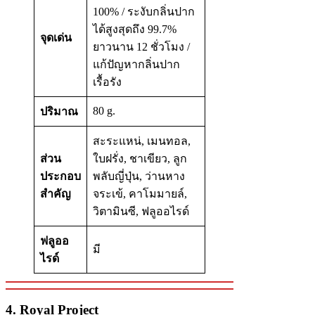
100% / ระงับกลิ่นปาก
ได้สูงสุดถึง 99.7%
จุดเด่น
ยาวนาน 12 ชั่วโมง /
แก้ปัญหากลิ่นปาก
เรื้อรัง
80 g.
ปริมาณ
สะระแหน่, เมนทอล,
ส่วน
ใบฝรั่ง, ชาเขียว, ลูก
ประกอบ
พลับญี่ปุ่น, ว่านหาง
สำคัญ
จระเข้, คาโมมายล์,
วิตามินซี, ฟลูออไรด์
ฟลูออ
มี
ไรด์
4. Royal Project