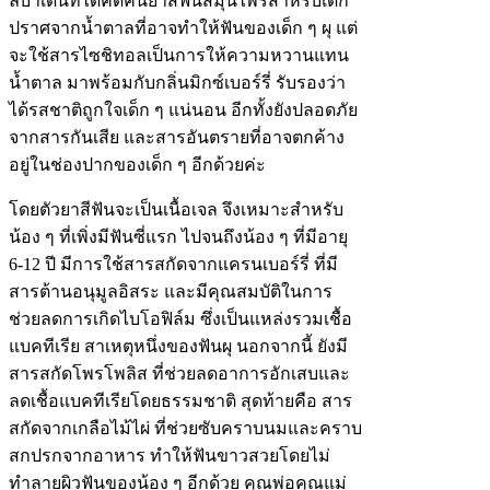
ลบาเด้นท์ได้คิดค้นยาสีฟันสมุนไพรสำหรับเด็ก
ปราศจากน้ำตาลที่อาจทำให้ฟันของเด็ก ๆ ผุ แต่
จะใช้สารไซชิทอลเป็นการให้ความหวานแทน
น้ำตาล มาพร้อมกับกลิ่นมิกซ์เบอร์รี่ รับรองว่า
ได้รสชาติถูกใจเด็ก ๆ แน่นอน อีกทั้งยังปลอดภัย
จากสารกันเสีย และสารอันตรายที่อาจตกค้าง
อยู่ในช่องปากของเด็ก ๆ อีกด้วยค่ะ
โดยตัวยาสีฟันจะเป็นเนื้อเจล จึงเหมาะสำหรับ
น้อง ๆ ที่เพิ่งมีฟันซี่แรก ไปจนถึงน้อง ๆ ที่มีอายุ
6-12 ปี มีการใช้สารสกัดจากแครนเบอร์รี่ ที่มี
สารต้านอนุมูลอิสระ และมีคุณสมบัติในการ
ช่วยลดการเกิดไบโอฟิล์ม ซึ่งเป็นแหล่งรวมเชื้อ
แบคทีเรีย สาเหตุหนึ่งของฟันผุ นอกจากนี้ ยังมี
สารสกัดโพรโพลิส ที่ช่วยลดอาการอักเสบและ
ลดเชื้อแบคทีเรียโดยธรรมชาติ สุดท้ายคือ สาร
สกัดจากเกลือไม้ไผ่ ที่ช่วยซับคราบนมและคราบ
สกปรกจากอาหาร ทำให้ฟันขาวสวยโดยไม่
ทำลายผิวฟันของน้อง ๆ อีกด้วย คุณพ่อคุณแม่