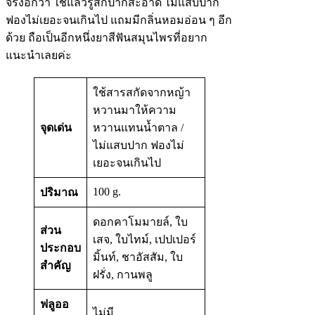
จริงอีกว่า ใช้แล้วรู้สึกปากสะอาด ไม่แสบปาก
ฟองไม่เยอะจนเกินไป แถมมีกลิ่นหอมอ่อน ๆ อีก
ด้วย ถือเป็นอีกหนึ่งยาสีฟันสมุนไพรที่อยาก
แนะนำเลยค่ะ
ใช้สารสกัดจากหญ้า
หวานมาให้ความ
จุดเด่น
หวานแทนน้ำตาล /
ไม่แสบปาก ฟองไม่
เยอะจนเกินไป
100 g.
ปริมาณ
ดอกคาโมมายล์, ใบ
ส่วน
เสจ, ใบไทม์, เปปเปอร์
ประกอบ
มิ้นท์, ชาอัสสัม, ใบ
สำคัญ
ฝรั่ง, กานพลู
ฟลูออ
ไม่มี