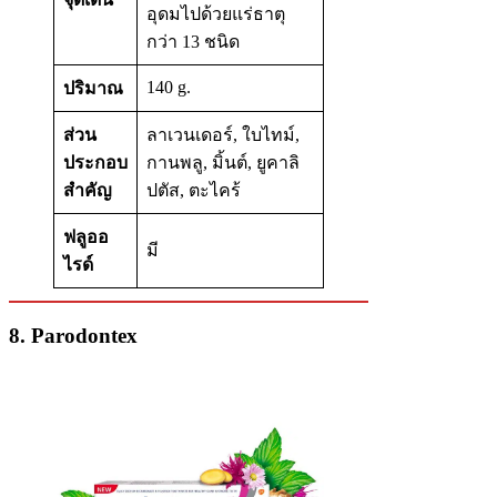
อุดมไปด้วยแร่ธาตุ
กว่า 13 ชนิด
140 g.
ปริมาณ
ส่วน
ลาเวนเดอร์, ใบไทม์,
ประกอบ
กานพลู, มิ้นต์, ยูคาลิ
สำคัญ
ปตัส, ตะไคร้
ฟลูออ
มี
ไรด์
8. Parodontex