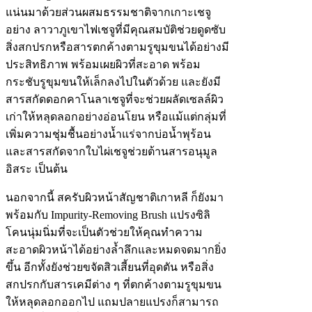
แน่นมาด้วยส่วนผสมธรรมชาติจากเกาะเชจู
อย่าง ลาวาภูเขาไฟเชจูที่มีคุณสมบัติช่วยดูดซับ
สิ่งสกปรกหรือสารตกค้างตามรูขุมขนได้อย่างมี
ประสิทธิภาพ พร้อมเผยผิวที่สะอาด พร้อม
กระชับรูขุมขนให้เล็กลงไปในตัวด้วย และยังมี
สารสกัดดอกคาโนลาเชจูที่จะช่วยผลัดเซลล์ผิว
เก่าให้หลุดลอกอย่างอ่อนโยน หรือแม้แต่กลุ่มที่
เพิ่มความชุ่มชื้นอย่างน้ำแร่จากบ่อน้ำพุร้อน
และสารสกัดจากใบไผ่เชจูช่วยต้านสารอนุมูล
อิสระ เป็นต้น
นอกจากนี้ สครับผิวหน้าสัญชาติเกาหลี ก็ยังมา
พร้อมกับ Impurity-Removing Brush แปรงซิลิ
โคนนุ่มนิ่มที่จะเป็นตัวช่วยให้คุณทำความ
สะอาดผิวหน้าได้อย่างล้ำลึกและหมดจดมากยิ่ง
ขึ้น อีกทั้งยังช่วยขจัดสิวเสี้ยนที่อุดตัน หรือสิ่ง
สกปรกกับสารเคมีต่าง ๆ ที่ตกค้างตามรูขุมขน
ให้หลุดลอกออกไป แถมปลายแปรงก็สามารถ