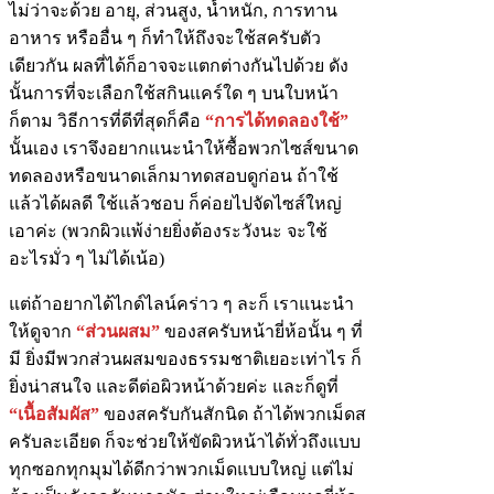
ไม่ว่าจะด้วย อายุ, ส่วนสูง, น้ำหนัก, การทาน
อาหาร หรืออื่น ๆ ก็ทำให้ถึงจะใช้สครับตัว
เดียวกัน ผลที่ได้ก็อาจจะแตกต่างกันไปด้วย ดัง
นั้นการที่จะเลือกใช้สกินแคร์ใด ๆ บนใบหน้า
ก็ตาม วิธีการที่ดีที่สุดก็คือ
“การได้ทดลองใช้”
นั้นเอง เราจึงอยากแนะนำให้ซื้อพวกไซส์ขนาด
ทดลองหรือขนาดเล็กมาทดสอบดูก่อน ถ้าใช้
แล้วได้ผลดี ใช้แล้วชอบ ก็ค่อยไปจัดไซส์ใหญ่
เอาค่ะ (พวกผิวแพ้ง่ายยิ่งต้องระวังนะ จะใช้
อะไรมั่ว ๆ ไม่ได้เน้อ)
แต่ถ้าอยากได้ไกด์ไลน์คร่าว ๆ ละก็ เราแนะนำ
ให้ดูจาก
“ส่วนผสม”
ของสครับหน้ายี่ห้อนั้น ๆ ที่
มี ยิ่งมีพวกส่วนผสมของธรรมชาติเยอะเท่าไร ก็
ยิ่งน่าสนใจ และดีต่อผิวหน้าด้วยค่ะ และก็ดูที่
“เนื้อสัมผัส”
ของสครับกันสักนิด ถ้าได้พวกเม็ดส
ครับละเอียด ก็จะช่วยให้ขัดผิวหน้าได้ทั่วถึงแบบ
ทุกซอกทุกมุมได้ดีกว่าพวกเม็ดแบบใหญ่ แต่ไม่