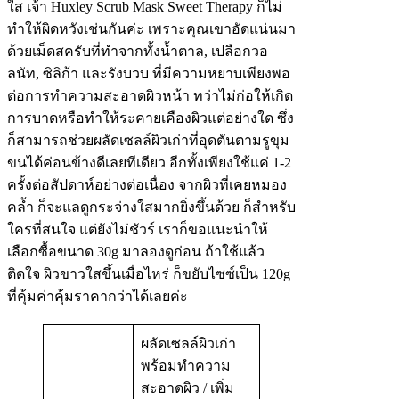
ใส เจ้า Huxley Scrub Mask Sweet Therapy ก็ไม่
ทำให้ผิดหวังเช่นกันค่ะ เพราะคุณเขาอัดแน่นมา
ด้วยเม็ดสครับที่ทำจากทั้งน้ำตาล, เปลือกวอ
ลนัท, ซิลิก้า และรังบวบ ที่มีความหยาบเพียงพอ
ต่อการทำความสะอาดผิวหน้า ทว่าไม่ก่อให้เกิด
การบาดหรือทำให้ระคายเคืองผิวแต่อย่างใด ซึ่ง
ก็สามารถช่วยผลัดเซลล์ผิวเก่าที่อุดตันตามรูขุม
ขนได้ค่อนข้างดีเลยทีเดียว อีกทั้งเพียงใช้แค่ 1-2
ครั้งต่อสัปดาห์อย่างต่อเนื่อง จากผิวที่เคยหมอง
คล้ำ ก็จะแลดูกระจ่างใสมากยิ่งขึ้นด้วย ก็สำหรับ
ใครที่สนใจ แต่ยังไม่ชัวร์ เราก็ขอแนะนำให้
เลือกซื้อขนาด 30g มาลองดูก่อน ถ้าใช้แล้ว
ติดใจ ผิวขาวใสขึ้นเมื่อไหร่ ก็ขยับไซซ์เป็น 120g
ที่คุ้มค่าคุ้มราคากว่าได้เลยค่ะ
ผลัดเซลล์ผิวเก่า
พร้อมทำความ
สะอาดผิว / เพิ่ม