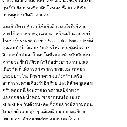
ทำความสะอาดผิวหน้าอย่างอ่อนโยน รวมถึงมี
ฤทธิ์ยับยั้งการเจริญเติบโตของเชื้อแบคทีเรีย
สาเหตุการเกิดสิวด้วยค่ะ
และถ้าใครกลัวว่า ใช้แล้วผิวจะแห้งตึงก็หาย
ห่วงได้เลย เพราะคุณเขามาพร้อมกับมอยเจอร์
ไรเซอร์ธรรมชาติอย่าง Saccharide Isomerate ที่มี
คุณสมบัติใกล้เคียงกับสารให้ความชุ่มชื้นของ
ผิวและน้ำมันอะโวคาโดที่จะมาช่วยกันกักเก็บ
ความชุ่มชื้นให้ผิวหน้าได้อย่างยาวนาน ขณะ
เดียวกัน ก็ได้สารสกัดจากรากชะเอมเทศมา
ปลอบประโลมผิวจากความแห้งกร้านหรือ
อาการระคายเคืองผิวอีกด้วย และที่สำคัญเลย ส
ครับหลอดนี้ ยังปราศจากสารเคมีจำพวก
แอลกอฮอล์ น้ำหอม พาราเบนหรือแม้แต่
SLS/SLES กันด้วยนะคะ ก็ค่อนข้างมีความอ่อน
โยนต่อผิวแบบสุด ๆ แม้แต่ผิวบอบบางแพ้ง่าย
ก็ตาม ลองสักหลอดสิคะ แล้วจะติดใจค่า