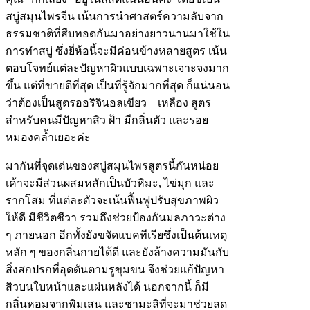
สบู่สมุนไพรจีน เน้นการนำศาสตร์ความลับจาก
ธรรมชาติที่สืบทอดกันมาอย่างยาวนานมาใช้ใน
การทำสบู่ ซึ่งยี่ห้อนี้จะมีค่อนข้างหลายสูตร เน้น
ตอบโจทย์แต่ละปัญหาผิวแบบเฉพาะเจาะจงมาก
ขึ้น แต่ที่ขายดีที่สุด เป็นที่รู้จักมากที่สุด ก็แน่นอน
ว่าต้องเป็นสูตรออริจินอลเขียว – เหลือง สูตร
สำหรับคนมีปัญหาสิว ฝ้า มีกลิ่นตัว และรอย
หมองคล้ำเยอะค่ะ
มากันที่จุดเด่นของสบู่สมุนไพรสูตรนี้กันหน่อย
เค้าจะมีส่วนผสมหลักเป็นบัวหิมะ, ไข่มุก และ
รากโสม ที่แต่ละตัวจะเน้นฟื้นฟูปรับสุขภาพผิว
ให้ดี มีชีวิตชีวา รวมถึงช่วยป้องกันมลภาวะต่าง
ๆ ภายนอก อีกทั้งยังขจัดแบคทีเรียซึ่งเป็นต้นเหตุ
หลัก ๆ ของกลิ่นกายได้ดี และยังล้างความมันกับ
สิ่งสกปรกที่อุดตันตามรูขุมขน จึงช่วยแก้ปัญหา
สิวบนใบหน้าและแผ่นหลังได้ นอกจากนี้ ก็มี
กลิ่นหอมจากพิมเสน และชามะลิที่จะมาช่วยลด