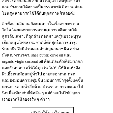
ลดริ้วรอยก่อนวัย ล็อกผิวให้ดูเด็ก ลดจุดด่างดำ
ตามร่างกายได้อย่างเป็นธรรมชาติ มีความอ่อน
โยนสูง สามารถใช้ได้กับทุกสภาพผิวเลยค่ะ
อีกทั้งปานวิมาน ยังเด่นมากในเรื่องของความ
ใส่ใจ โดยเฉพาะการควบคุมการผลิตภายใต้
สูตรลับเฉพาะที่ถูกถ่ายทอดมาแต่รุ่นบรรพบุรุษ
เลือกสมุนไพรธรรมชาติที่ดีที่สุดในการบำรุง
รักษาผิว จึงมีส่วนผสมสำคัญนานาชนิด อย่าง
มังคุด, ทานาคา, shea butter, olive oil และ
organic virgin coconut oil คือแต่ละตัวเด็ดมากกก
และยังสามารถใช้ได้ทุกวัน ไม่ทำให้ผิวแห้งตึง
ผิวเอี๊ยดเหมือนสบู่ทั่วไป อาบสะอาดหมดจด
แถมยังมอบความชุ่มชื้น มอบการบำรุงตั้งแต่ขั้น
ตอนการอาบน้ำอีกด้วย ส่วนราคาอาจจะแพงไป
นิดเมื่อเทียบกับยี่ห้ออื่น ๆ แต่ถ้างบไม่ใช่ปัญหา
เราอยากให้ลองจริง ๆ ค่าาา
ปรับผิวให้ขาวใส ลดจุด