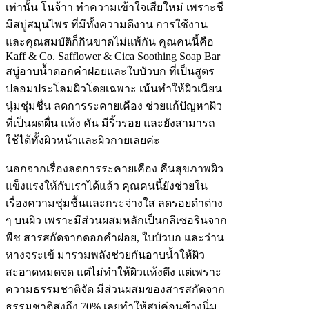
เท่านั้น โนจ้าา ทำความเข้าใจเสียใหม่ เพราะชี
มีสบู่สมุนไพร ที่มีทั้งความดีงาน การใช้งาน
และคุณสมบัติก็กินขาดไม่แพ้กัน คุณคนนี้คือ
Kaff & Co. Safflower & Cica Soothing Soap Bar
สบู่อาบน้ำดอกคำฝอยและใบบัวบก ที่เป็นสูตร
ปลอมประโลมผิวโดยเฉพาะ เน้นทำให้ผิวเนียน
นุ่มชุ่มชื่น ลดการระคายเคือง ช่วยแก้ปัญหาผิว
ที่เป็นผดผื่น แห้ง คัน มีริ้วรอย และยังสามารถ
ใช้ได้ทั้งผิวหน้าและผิวกายเลยค่ะ
นอกจากเรื่องลดการระคายเคือง คืนสุขภาพผิว
แข็งแรงให้กับเราได้แล้ว คุณคนนี้ยังช่วยใน
เรื่องความชุ่มชื้นและกระจ่างใส ลดรอยดำต่าง
ๆ บนผิว เพราะมีส่วนผสมหลักเป็นกลีเซอรินจาก
พืช สารสกัดจากดอกคำฝอย, ใบบัวบก และว่าน
หางจระเข้ มารวมพลังช่วยกันอาบน้ำให้ผิว
สะอาดหมดจด แต่ไม่ทำให้ผิวแห้งตึง แต่เพราะ
ความธรรมชาติจัด มีส่วนผสมของสารสกัดจาก
ธรรมชาติสูงถึง 70% เลยทำให้สบู่ค่อนข้างนิ่ม