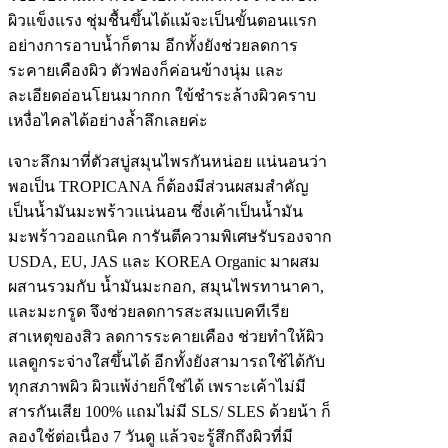
ผิวแข็งแรง ชุ่มชื้นขึ้นได้แม้จะเป็นขั้นตอนแรก
อย่างการอาบน้ำก็ตาม อีกทั้งยังช่วยลดการ
ระคายเคืองผิว ตัวฟองก็ค่อนข้างนุ่ม และ
ละเอียดอ่อนโยนมากกก ใข้ชำระล้างผิวคราบ
เหงื่อไคลได้อย่างล้ำลึกเลยค่ะ
เจาะลึกมาที่ตัวสบู่สมุนไพรกันหน่อย แน่นอนว่า
พอเป็น TROPICANA ก็ต้องมีส่วนผสมสำคัญ
เป็นน้ำมันมะพร้าวแน่นอน ซึ่งเค้าเป็นน้ำมัน
มะพร้าวออแกนิค การันตีความพิเศษรับรองจาก
USDA, EU, JAS และ KOREA Organic มาผสม
ผสานรวมกับ น้ำมันมะกอก, สมุนไพรทานาคา,
และมะกรูด จึงช่วยลดการสะสมแบคทีเรีย
สาเหตุของสิว ลดการระคายเคือง ช่วยทำให้ผิว
แลดูกระจ่างใสขึ้นได้ อีกทั้งยังสามารถใช้ได้กับ
ทุกสภาพผิว ผิวแพ้ง่ายก็ใช่ได้ เพราะเค้าไม่มี
สารกันเสีย 100% แถมไม่มี SLS/ SLES ด้วยน้า ก็
ลองใช้ต่อเนื่อง 7 วันดู แล้วจะรู้สึกถึงผิวที่มี