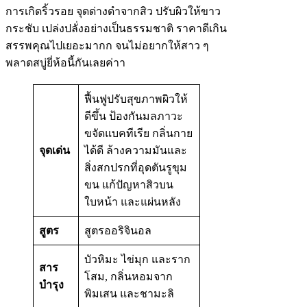
การเกิดริ้วรอย จุดด่างดำจากสิว ปรับผิวให้ขาว
กระชับ เปล่งปลั่งอย่างเป็นธรรมชาติ ราคาดีเกิน
สรรพคุณไปเยอะมากก จนไม่อยากให้สาว ๆ
พลาดสบู่ยี่ห้อนี้กันเลยค่าา
ฟื้นฟูปรับสุขภาพผิวให้
ดีขึ้น ป้องกันมลภาวะ
ขจัดแบคทีเรีย กลิ่นกาย
จุดเด่น
ได้ดี ล้างความมันและ
สิ่งสกปรกที่อุดตันรูขุม
ขน แก้ปัญหาสิวบน
ใบหน้า และแผ่นหลัง
สูตร
สูตรออริจินอล
บัวหิมะ ไข่มุก และราก
สาร
โสม, กลิ่นหอมจาก
บำรุง
พิมเสน และชามะลิ