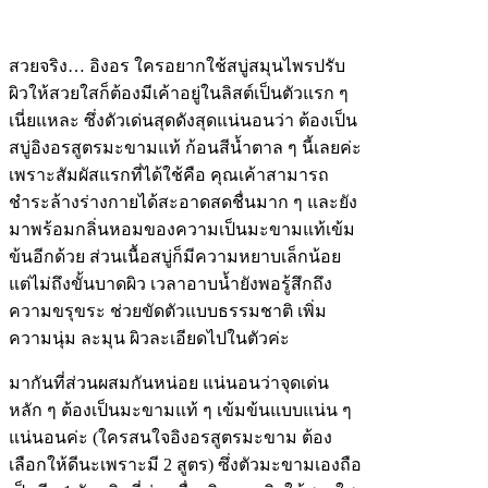
สวยจริง… อิงอร ใครอยากใช้สบู่สมุนไพรปรับ
ผิวให้สวยใสก็ต้องมีเค้าอยู่ในลิสต์เป็นตัวแรก ๆ
เนี่ยแหละ ซึ่งดัวเด่นสุดดังสุดแน่นอนว่า ต้องเป็น
สบู่อิงอรสูตรมะขามแท้ ก้อนสีน้ำตาล ๆ นี้เลยค่ะ
เพราะสัมผัสแรกที่ได้ใช้คือ คุณเค้าสามารถ
ชำระล้างร่างกายได้สะอาดสดชื่นมาก ๆ และยัง
มาพร้อมกลิ่นหอมของความเป็นมะขามแท้เข้ม
ข้นอีกด้วย ส่วนเนื้อสบู่ก็มีความหยาบเล็กน้อย
แต่ไม่ถึงขั้นบาดผิว เวลาอาบน้ำยังพอรู้สึกถึง
ความขรุขระ ช่วยขัดตัวแบบธรรมชาติ เพิ่ม
ความนุ่ม ละมุน ผิวละเอียดไปในตัวค่ะ
มากันที่ส่วนผสมกันหน่อย แน่นอนว่าจุดเด่น
หลัก ๆ ต้องเป็นมะขามแท้ ๆ เข้มข้นแบบแน่น ๆ
แน่นอนค่ะ (ใครสนใจอิงอรสูตรมะขาม ต้อง
เลือกให้ดีนะเพราะมี 2 สูตร) ซึ่งตัวมะขามเองถือ