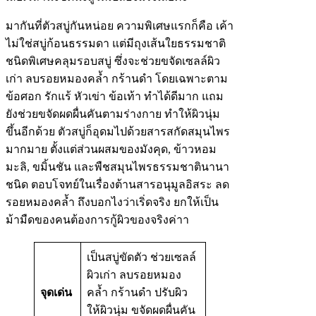
มากันที่ตัวสบู่กันหน่อย ความพิเศษแรกก็คือ เค้า
ไม่ใช่สบู่ก้อนธรรมดา แต่มีถุงเส้นใยธรรมชาติ
ชนิดพิเศษคลุมรอบสบู่ ซึ่งจะช่วยขจัดเซลล์ผิว
เก่า ลบรอยหมองคล้ำ กร้านดำ โดยเฉพาะตาม
ข้อศอก รักแร้ หัวเข่า ข้อเท้า ทำได้ดีมาก แถม
ยังช่วยขจัดผดผื่นคันตามร่างกาย ทำให้ผิวนุ่ม
ขึ้นอีกด้วย ตัวสบู่ก็อุดมไปด้วยสารสกัดสมุนไพร
มากมาย ตั้งแต่ส่วนผสมของมังคุด, ข้าวหอม
มะลิ, ขมิ้นชัน และพืชสมุนไพรธรรมชาตินานา
ชนิด ตอบโจทย์ในเรื่องต้านสารอนุมูลอิสระ ลด
รอยหมองคล้ำ ถึงบอกไงว่าเริ่ดจริง ยกให้เป็น
ม้ามืดของคนต้องการกู้ผิวของจริงค่าา
เป็นสบู่ขัดตัว ช่วยเซลล์
ผิวเก่า ลบรอยหมอง
จุดเด่น
คล้ำ กร้านดำ ปรับผิว
ให้ผิวนุ่ม ขจัดผดผื่นคัน