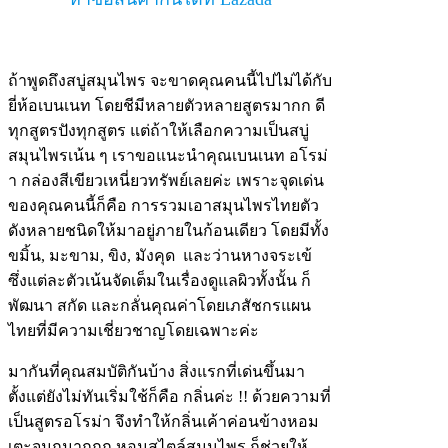
ถ้าพูดถึงสบู่สมุนไพร จะขาดคุณคนนี้ไปไม่ได้กับ
ยี่ห้อเบนเนท โดยชีมีหลายตัวหลายสูตรมากก ดี
ทุกสูตรปังทุกสูตร แต่ถ้าให้เลือกความเป็นสบู่
สมุนไพรเน้น ๆ เราขอแนะนำคุณเบนเนท อโรม่
า กล่องสีเขียวเหนี่ยวทรัพย์เลยค่ะ เพราะจุดเด่น
ของคุณคนนี้ก็คือ การรวมเอาสมุนไพรไทยตัว
ดังหลายชนิดให้มาอยู่ภายในก้อนเดียว โดยมีทั้ง
ขมิ้น, มะขาม, ขิง, มังคุด และว่านหางจระเข้
ซึ่งแต่ละตัวเน้นจัดเต็มในเรื่องดูแลผิวทั้งนั้น ก็
พัฒนา สกัด และกลั่นคุณค่าโดยเภสัชกรแผน
ไทยที่มีความเชี่ยวชาญโดยเฉพาะค่ะ
มากันที่คุณสมบัติกันบ้าง สิ่งแรกที่เด่นขึ้นมา
ตั้งแต่ยังไม่ทันเริ่มใช้ก็คือ กลิ่นค่ะ !! ด้วยความที่
เป็นสูตรอโรม่า จึงทำให้กลิ่นเค้าค่อนข้างหอม
เตะจมูกมากกก หอมสไตล์สมุนไพร ก็ช่วยให้