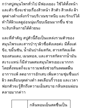
กว่าสบู่สมุนไพรทั่วไป มีฟองเยอะ ใช้ได้ทั้งหน้า
และตัว ซึ่งจะช่วยเรื่องสิวหน้า สิวตัว สิวหลัง ฝ้า
จุดด่างดำแห้งกร้านบริเวณขาหนีบ และรักแร้ได้
ทำให้ผิวแลดูอ่อนนุ่มเรียบเนียนมากขึ้น ช่วย
ระงับกลิ่นกายได้ด้วยนะ
และที่สำคัญ สบู่ตัวนี้ถือเป็นแหล่งรวมตัวของ
สมุนไพรและสารบำรุวผิวชื่อดังเลยค่ะ มีตั้งแต่
ขิง, ขมิ้นชัน, น้ำมันปาล์มสกัด, สารสกัดเมล็ด
ของสนแดง, เมนทอล, และสารสกัดจากน้ำมัน
สะระแหน่ ก็มีส่วนผสมสมุนไพรเยอะมากกก
โดยทั้งหมดก็จะมารวมพลังช่วยกันลดผดผื่น
อาการแพ้ ลดอาการอักเสบ เพิ่มความชุ่มชื่นแก่
ผิว ลดเลือนจุดด่างดำ ลดเลือนริ้วรอย และเวลา
ฟอกตัวจะรู้สึกถึงความเย็นสบาย กลิ่นหอมผ่อน
คลายมากค่าา
กลิ่นหอมเย็นสดชื่นเป็น