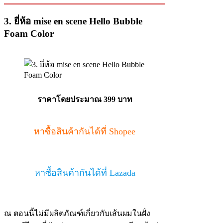
3.
ยี่ห้อ
mise en scene Hello Bubble
Foam Color
ราคาโดยประมาณ 399 บาท
หาซื้อสินค้ากันได้ที่ Shopee
หาซื้อสินค้ากันได้ที่ Lazada
ณ ตอนนี้ไม่มีผลิตภัณฑ์เกี่ยวกับเส้นผมในฝั่ง