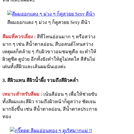
สีผมออกแดง ๆ ม่วง ๆ ก็ดูสวยย Sexy ดีน้า
สีผมที่ควรเลี่ยง
:
สีที่โทนอ่อนมาก ๆ หรือสว่าง
มาก ๆ เช่น สีน้ำตาลอ่อน, สีบอลนด์โทนสว่าง
เหตุผลก็คล้าย ๆ กับผิวขาวอมชมพูคือ จะทำให้
ผิวดูซีด ดูป่วย อีกทั้งยังทำให้ดูไม่สดใส สีสันไม่
เด่นทั้งสีผิวและเส้นผมนั่นเองค่ะ
3. สีผิวแทน สีผิวน้ำผึ้ง รวมถึงสีผิวคล่ำ
เหมาะสำหรับสีผม :
เน้นสีอ่อน ๆ เพื่อให้ช่วยขับ
ทั้งสีผมและสีผิว รวมถึงผิวหน้าก็ดูสว่าง ชัดเจน
มากยิ่งขึ้น เช่น สีน้ำตาลอ่อน, สีน้ำตาลประกาย
ทอง