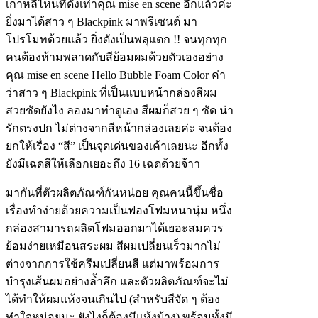
เกาหลีไหนที่ดังเท่าคุณ mise en scene อีกแล้วค่ะ
ยิ่งมาได้สาว ๆ Blackpink มาพรีเซนต์ มา
โปรโมทด้วยแล้ว ยิ่งดังเป็นพลุแตก !! จนทุกทุก
คนต้องห้ามพลาดกับสีย้อมผมด้วยตัวเองอย่าง
คุณ mise en scene Hello Bubble Foam Color ค่า
ว่าสาว ๆ Blackpink ที่เป็นแบบหน้ากล่องสีผม
สวยชัดยังไง ลองมาทำดูเอง สีผมก็สวย ๆ ชัด น่า
รักตรงปก ไม่ต่างจากสีหน้ากล่องเลยค่ะ จนต้อง
ยกให้เรื่อง “สี” เป็นจุดเด่นของเค้าเลยนะ อีกทั้ง
ยังมีเฉดสีให้เลือกเยอะถึง 16 เฉดด้วยจ้าา
มากันที่ตัวผลิตภัณฑ์กันหน่อย คุณคนนี้ขึ้นชื่อ
เรื่องทำง่ายด้วยความเป็นฟองโฟมหนานุ่ม หนึ่ง
กล่องสามารถผลิตโฟมออกมาได้เยอะสมควร
ย้อมง่ายเหมือนสระผม สีผมเปลี่ยนเร็วมากไม่
ต่างจากการใช้ครีมเปลี่ยนสี แต่มาพร้อมการ
บำรุงเส้นผมอย่างล้ำลึก และตัวผลิตภัณฑ์จะไม่
ได้ทำให้ผมแห้งจนเกินไป (สำหรับสีจัด ๆ ต้อง
ทำใจหน่อยนะ ยังไงก็ต้องมีแห้งบ้าง) พร้อมทั้งมี