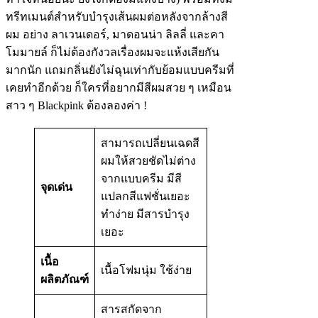
ทรีทเมนต์สำหรับบำรุงเส้นผมต่อหลังจากล้างสี
ผม อย่าง ลาเวนเดอร์, มาดอนน่า ลิลลี่ และคา
โมมายล์ ก็ไม่ต้องกังวลเรื่องผมจะแห้งเสียกัน
มากนัก แถมกลิ่นยังไม่ฉุนเท่ากับย้อมแบบครีมที่
เคยทำอีกด้วย ก็ใครที่อยากมีสีผมสวย ๆ เหมือน
สาว ๆ Blackpink ต้องลองค่า !
สามารถเปลี่ยนเฉดสี
ผมให้สวยชัดไม่ต่าง
จากแบบครีม มีสี
จุดเด่น
แปลกสีแฟชั่นเยอะ
ทำง่าย มีสารบำรุง
เยอะ
เนื้อ
เนื้อโฟมนุ่ม ใช้ง่าย
ผลิตภัณฑ์
สารสกัดจาก