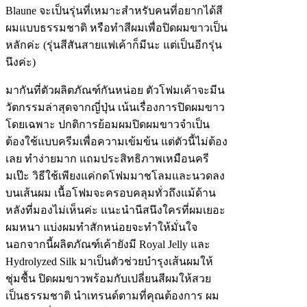
Blaune จะเป็นรุ่นที่เหมาะสำหรับคนที่อยากได้สี
ผมแบบธรรมชาติ หรือทำสีผมเพื่อปิดผมขาวเป็น
หลักค่ะ (รุ่นสีสันสายแฟเค้าก็มีนะ แต่เป็นอีกรุ่น
นึงค่ะ)
มากันที่ตัวผลิตภัณฑ์กันหน่อย ตัวโฟมเค้าจะมีน
วัตกรรมล่าสุดจากญี่ปุ่น เน้นเรื่องการปิดผมขาว
โดยเฉพาะ ปกติการย้อมผมปิดผมขาวจำเป็น
ต้องใช้แบบครีมเพื่อความเข้มข้น แต่ตัวนี้ไม่ต้อง
เลย ทำง่ายมาก แถมประสิทธิภาพเหมือนครี
มเป๊ะ วิธีใช้เพียงแค่กดโฟมมาชโลมและนวดลง
บนเส้นผม เนื้อโฟมจะครอบคลุมทั่วถึงแม้ด้าน
หลังที่มองไม่เห็นค่ะ แนะนำนีสนึงใครที่ผมเยอะ
ผมหนา แบ่งผมทำสักหน่อยจะทำให้มั่นใจ
นอกจากนี้ผลิตภัณฑ์เค้ายังมี Royal Jelly และ
Hydrolyzed Silk มาเป็นตัวช่วยบำรุงเส้นผมให้
ชุ่มชื้น ปิดผมขาวพร้อมกับเปลี่ยนสีผมให้สวย
เป็นธรรมชาติ นำเทรนด์ตามที่คุณต้องการ ผม