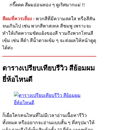
กรี๊ดดด สีผมอ่อนทอง ๆ ดูเริศมากแม่ !!
สีผมที่ควรเลี่ยง
:
พวกสีที่มีความสดใส หรือสีสัน
จนเกินไป เช่น พวกสีพาสเทล สีชมพู เพราะจะ
ทำให้เกิดความขัดแย้งของสี รวมถึงพวกโทนสี
เข้ม เช่น สีดำ สีน้ำตาลเข้ม ๆ จะส่งผลให้หน้าดูดุ
ได้ค่ะ
ตารางเปรียบเทียบรีวิว สีย้อมผม
ยี่ห้อไหนดี
ก็เผื่อใครคนไหนที่ไม่มีเวลาอ่านเนื้อหารีวิว
ทั้งหมด หรืออยากจะอ่านแบบสั้น ๆ ที่สรุปมาให้
แล้ว รวมถึงได้เห็นสินค้าทั้ง 10 ยี่ห้อ แบบพร้อม