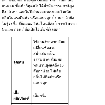
เพราะย้อมผมด้วยคุณ Garnier ไม่ทำให้ผมเสีย
แน่นอน ซึ่งเค้าก็อุดมไปได้น้ำมันธรรมชาติสูง
ถึง 10 เท่า และไม่มีส่วนผสมของแอมโมเนีย
กลิ่นไม่แรงติดหัว หรือแสบจมูก ก็รวม ๆ ถ้ายัง
ไม่รู้จะซื้อ สีย้อมผม ยี่ห้อไหนดีล่ะก็ การเริ่มจาก
Garnier ก่อน ก็ถือเป็นไอเดียที่ดีเลยค่า
ใช้งานง่ายมาก สีผม
เปลี่ยนชัดสวย
สม่ำเสมอเป็น
ธรรมชาติ สีผมติด
จุดเด่น
ทนนานสูงสุดถึง 10
สัปดาห์ ผมไม่เสีย
กลิ่นไม่ติดหัวหรือ
แสบจมูก
เนื้อ
เนื้อครีม
ผลิตภัณฑ์