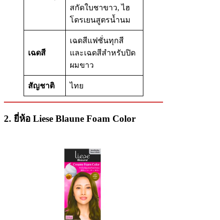
สกัดใบชาขาว, ไฮ
โดรเยนสูตรน้ำนม
เฉดสีแฟชั่นทุกสี
เฉดสี
และเฉดสีสำหรับปิด
ผมขาว
สัญชาติ
ไทย
2.
ยี่ห้อ
Liese Blaune Foam Color