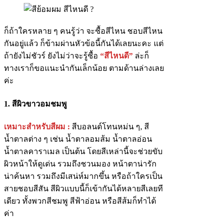
ก็ถ้าใครหลาย ๆ คนรู้ว่า จะซื้อสีไหน ชอบสีไหน
กันอยู่แล้ว ก็ข้ามผ่านหัวข้อนี้กันได้เลยนะคะ แต่
ถ้ายังไม่ชัวร์ ยังไม่ว่าจะรู้ซื้อ
“สีไหนดี”
ล่ะก็
ทางเราก็ขอแนะนำกันเล็กน้อย ตามด้านล่างเลย
ค่ะ
1. สีผิวขาวอมชมพู
เหมาะสำหรับสีผม :
สีบอลนด์โทนหม่น ๆ, สี
น้ำตาลต่าง ๆ เช่น น้ำตาลอมส้ม น้ำตาลอ่อน
น้ำตาลคาราเมล เป็นต้น โดยสีเหล่านี้จะช่วยขับ
ผิวหน้าให้ดูเด่น รวมถึงชวนมอง หน้าตาน่ารัก
น่าค้นหา รวมถึงมีเสน่ห์มากขึ้น หรือถ้าใครเป็น
สายชอบสีสัน สีผิวแบบนี้ก็เข้ากันได้หลายสีเลยที
เดียว ทั้งพวกสีชมพู สีฟ้าอ่อน หรือสีส้มก็ทำได้
ค่า