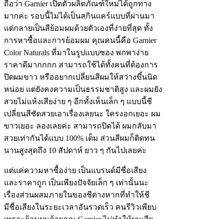
ถือว่า Garnier เปิดตัวผลิตภัณฑ์ใหม่ได้ถูกทาง
มากค่ะ รอบนี้ไม่ได้เป็นสกินแคร์แบบที่ผ่านมา
แต่กลายเป็นสีย้อมผมด้วยตัวเองที่ง่ายที่สุด ทั้ง
การหาซื้อและการย้อมผม คุณคนนี้คือ Garnier
Color Naturals ที่มาในรูปแบบซอง พกพาง่าย
ราคาดีมากกกก สามารถใช้ได้ทั้งคนที่ต้องการ
ปิดผมขาว หรืออยากเปลี่ยนสีผมให้สว่างขึ้นนิด
หน่อย แต่ยังคงความเป็นธรรมชาติสูง และผมยัง
สวยไม่แห้งเสียง่าย ๆ อีกทั้งเห็นเล็ก ๆ แบบนี้ชี
เปลี่ยนสีชัดสวยเอาเรื่องเลยนะ ใครงอกเยอะ ผม
ขาวเยอะ ลองเลยค่ะ สามารถปิดได้ ผมกลับมา
สวยเท่ากันได้แบบ 100% เต็ม ส่วนสีผมก็ติดทน
นานสูงสุดถึง 10 สัปดาห์ ยาว ๆ กันไปเลยค่ะ
แต่แค่ความหาซื้อง่าย เป็นแบรนด์มีชื่อเสียง
และราคาถูก เป็นเพียงปัจจัยเล็ก ๆ เท่านั้นนะ
เรื่องส่วนผสมภายในของชีต่างหากที่ทำให้ชี
มีชื่อเสียงในระยะเวลาอันรวดเร็ว คนรีวิวเพียบ