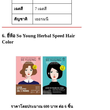
เฉดสี
7 เฉดสี
สัญชาติ
เยอรมนี
6.
ยี่ห้อ
So Young Herbal Speed Hair
Color
ราคาโดยประมาณ 600 บาท ต่อ 6 ชิ้น