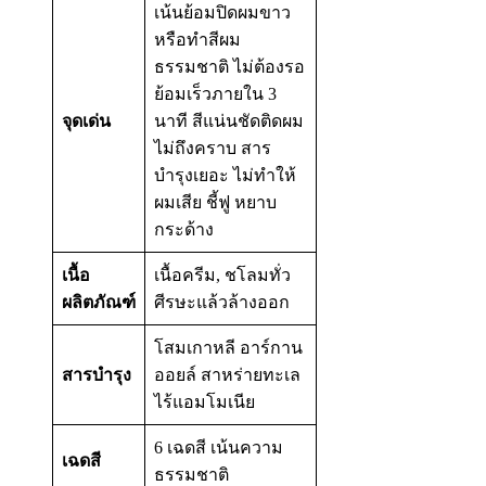
เน้นย้อมปิดผมขาว
หรือทำสีผม
ธรรมชาติ ไม่ต้องรอ
ย้อมเร็วภายใน 3
จุดเด่น
นาที สีแน่นชัดติดผม
ไม่ถึงคราบ สาร
บำรุงเยอะ ไม่ทำให้
ผมเสีย ชี้ฟู หยาบ
กระด้าง
เนื้อ
เนื้อครีม, ชโลมทั่ว
ผลิตภัณฑ์
ศีรษะแล้วล้างออก
โสมเกาหลี อาร์กาน
สารบำรุง
ออยล์ สาหร่ายทะเล
ไร้แอมโมเนีย
6 เฉดสี เน้นความ
เฉดสี
ธรรมชาติ