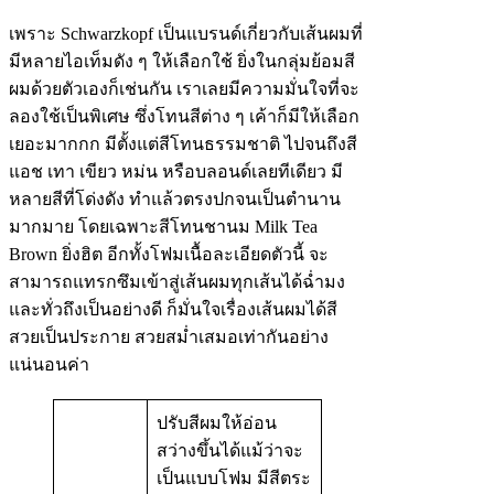
เพราะ Schwarzkopf เป็นแบรนด์เกี่ยวกับเส้นผมที่
มีหลายไอเท็มดัง ๆ ให้เลือกใช้ ยิ่งในกลุ่มย้อมสี
ผมด้วยตัวเองก็เช่นกัน เราเลยมีความมั่นใจที่จะ
ลองใช้เป็นพิเศษ ซึ่งโทนสีต่าง ๆ เค้าก็มีให้เลือก
เยอะมากกก มีตั้งแต่สีโทนธรรมชาติ ไปจนถึงสี
แอช เทา เขียว หม่น หรือบลอนด์เลยทีเดียว มี
หลายสีที่โด่งดัง ทำแล้วตรงปกจนเป็นตำนาน
มากมาย โดยเฉพาะสีโทนชานม Milk Tea
Brown ยิ่งฮิต อีกทั้งโฟมเนื้อละเอียดตัวนี้ จะ
สามารถแทรกซึมเข้าสู่เส้นผมทุกเส้นได้ฉ่ำมง
และทั่วถึงเป็นอย่างดี ก็มั่นใจเรื่องเส้นผมได้สี
สวยเป็นประกาย สวยสม่ำเสมอเท่ากันอย่าง
แน่นอนค่า
ปรับสีผมให้อ่อน
สว่างขึ้นได้แม้ว่าจะ
เป็นแบบโฟม มีสีตระ