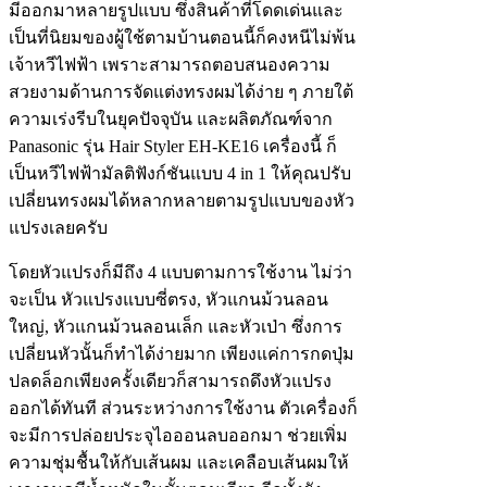
มีออกมาหลายรูปแบบ ซึ่งสินค้าที่โดดเด่นและ
เป็นที่นิยมของผู้ใช้ตามบ้านตอนนี้ก็คงหนีไม่พ้น
เจ้าหวีไฟฟ้า เพราะสามารถตอบสนองความ
สวยงามด้านการจัดแต่งทรงผมได้ง่าย ๆ ภายใต้
ความเร่งรีบในยุคปัจจุบัน และผลิตภัณฑ์จาก
Panasonic รุ่น Hair Styler EH-KE16 เครื่องนี้ ก็
เป็นหวีไฟฟ้ามัลติฟังก์ชันแบบ 4 in 1 ให้คุณปรับ
เปลี่ยนทรงผมได้หลากหลายตามรูปแบบของหัว
แปรงเลยครับ
โดยหัวแปรงก็มีถึง 4 แบบตามการใช้งาน ไม่ว่า
จะเป็น หัวแปรงแบบซี่ตรง, หัวแกนม้วนลอน
ใหญ่, หัวแกนม้วนลอนเล็ก และหัวเป่า ซึ่งการ
เปลี่ยนหัวนั้นก็ทำได้ง่ายมาก เพียงแค่การกดปุ่ม
ปลดล็อกเพียงครั้งเดียวก็สามารถดึงหัวแปรง
ออกได้ทันที ส่วนระหว่างการใช้งาน ตัวเครื่องก็
จะมีการปล่อยประจุไอออนลบออกมา ช่วยเพิ่ม
ความชุ่มชื้นให้กับเส้นผม และเคลือบเส้นผมให้