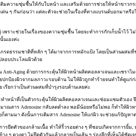
เติมความชุ่มชื้นให้กับใบหน้า และเสริมด้วยการช่วยให้หน้าขาวกร
วเด่น ๆ กันก่อนว่า แต่ละตัวจะช่วยในเรื่องที่ทางแบรนด์บอกมาหรือไ
พราะช่วยในเรื่องของความชุ่มชื้น โดยจะทำการกักเก็บน้ำไว้ ไม่ใ
นั้นเองค่ะ
ป็นกรดธรรมชาติที่หลัก ๆ ได้มาจากการหมักแป้ง โดยเป็นส่วนผสมที่
่วยปลอบประโลมผิวด้วย
ป็น Anti-Aging ด้วยการกระตุ้นให้ผิวหน้าผลิตคอลลาเจนและเซราไมด
 จึงช่วยปกป้องผิวจากมลภาวะรอบด้าน ไม่ให้ผิวถูกทำร้ายจนทำให้ดูแก่
้วย เรียกว่าเป็นส่วนผสมที่บำรุงรอบด้านเลยค่ะ
ยจะทำหน้าที่เป็นตัวกระตุ้นให้ผิวผลิตคอลลาเจนและซ่อมแซมตัวเอง จึ
แต่ปริมาณสาร Adenosine กลับลดต่ำลง พอมีน้อยหรือไม่พอ ก็ทำให้ผิว
ตามมา ดังนั้นการเติมสาร Adenosine ให้แก่ผิว จะช่วยแก้ปัญหาตร
ารยึดตัวของกล้ามเนื้อ ทำให้ริ้วรอยต่าง ๆ ที่ชอบเกิดจากการยิ้ม, ห
 ๆ ดวงตา ไม่ยึดตัวกันแล้วกลายเป็นเส้น ๆ ร่องลึกที่เห็นได้ชัดเจ