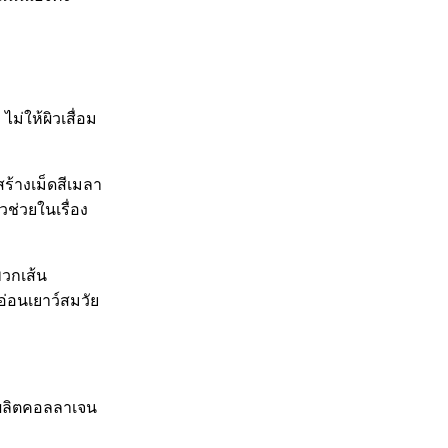
ม่ให้ผิวเสื่อม
ร้างเม็ดสีเมลา
วช่วยในเรื่อง
พวกเส้น
อ่อนเยาว์สมวัย
าผลิตคอลลาเจน