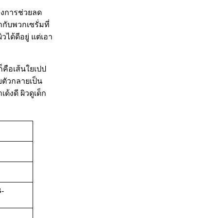
งของการช่วยลด
ากับพวกเซรั่มที่
วได้ดีอยู่ แต่เอา
ก็คือเส้นใยเปป
ายตัวกลายเป็น
้งดี ผิวดูเด็ก
Β-