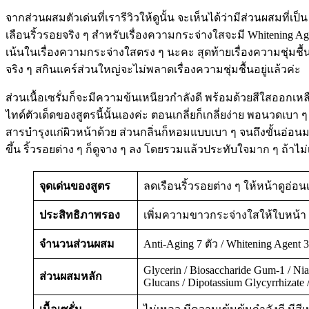
จากส่วนผสมตัวเด่นที่เรารีวิวให้ดูนั้น จะเห็นได้ว่ามีส่วนผสมที่เป็
เลือนริ้วรอยจริง ๆ สำหรับเรื่องความกระจ่างใสจะมี Whitening Agent อ
เน้นในเรื่องความกระจ่างใสตรง ๆ นะคะ สุดท้ายเรื่องความชุ่มชื้นก็มี
จริง ๆ สกินแคร์ส่วนใหญ่จะไม่พลาดเรื่องความชุ่มชื้นอยู่แล้วค่ะ
ส่วนเนื้อเซรั่มก็จะมีความข้นเหนียวกำลังดี พร้อมด้วยสีใสออกเหลือ
ไทด์ตัวเด็ดของสูตรนี้นั้นเองค่ะ ตอนเกลี่ยก็เกลี่ยง่าย พอนวดเบา ๆ
สารบำรุงแก่ผิวหน้าด้วย ส่วนกลิ่นก็หอมแบบเบา ๆ จนถึงขั้นอ่อนมาก 
ขึ้น ริ้วรอยต่าง ๆ ก็ดูจาง ๆ ลง โดยรวมแล้วประทับใจมาก ๆ ถ้าไ
จุดเด่นของสูตร
ลดเรือนริ้วรอยต่าง ๆ ให้หน้าดูอ่อ
ประสิทธิภาพรอง
เพิ่มความขาวกระจ่างใสให้ใบหน้า 
จำนวนส่วนผสม
Anti-Aging 7 ตัว / Whitening Agent 3 
Glycerin / Biosaccharide Gum-1 / Nia
ส่วนผสมหลัก
Glucans / Dipotassium Glycyrrhizate /