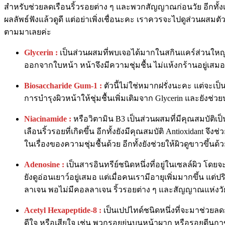
สำหรับช่วยลดเรือนริ้วรอยต่าง ๆ และพวกสัญญาณก่อนวัย อีกทั้ง
ผลลัพธ์ฟังแล้วดูดี แต่อย่าเพิ่งเชื่อนะคะ เราควรจะไปดูส่วนผสมตั
ตามมาเลยค่ะ
Glycerin :
เป็นส่วนผสมที่พบเจอได้มากในสกินแคร์ส่วนใหญ่ เ
ออกจากใบหน้า หน้าจึงมีความชุ่มชื้น ไม่แห้งกร้านอยู่เสมอ
Biosaccharide Gum-1
:
ตัวนี้ไม่ใช่หมากฝรั่งนะคะ แต่จะเ
การบำรุงผิวหน้าให้ชุ่มชื้นเพิ่มเติมจาก Glycerin และยังช
Niacinamide :
หรือวิตามิน B3 เป็นส่วนผสมที่มีคุณสมบัติเ
เลือนริ้วรอยที่เกิดขึ้น อีกทั้งยังมีคุณสมบัติ Antioxidant
ในเรื่องของความชุ่มชื้นด้วย อีกทั้งยังช่วยให้ผิวดูขาวขึ้นด
Adenosine :
เป็นสารอินทรีย์ชนิดหนึ่งที่อยู่ในเซลล์ผิว โด
ยังดูอ่อนเยาว์อยู่เสมอ แต่เมื่อคนเรามีอายุเพิ่มมากขึ้น 
ลาเจน พอไม่มีคอลลาเจน ริ้วรอยต่าง ๆ และสัญญาณแห่งวัยก็
Acetyl Hexapeptide-8 :
เป็นเปปไทด์ชนิดหนึ่งที่จะมาช่วยลดก
ดีใจ หรือเสียใจ เช่น พวกรอยย่นบนหน้าผาก หรือรอยตีนกาข้าง