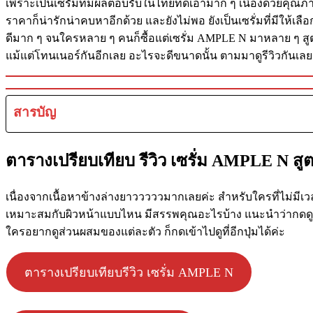
เพราะเป็นเซรั่มที่มีผลตอบรับในไทยที่ดีเอามาก ๆ เนื่องด้วยคุณภ
ราคาก็น่ารักน่าคบหาอีกด้วย และยังไม่พอ ยังเป็นเซรั่มที่มีให้เลื
ดีมาก ๆ จนใครหลาย ๆ คนก็ซื้อแต่เซรั่ม AMPLE N มาหลาย ๆ สูตรเ
แม้แต่โทนเนอร์กันอีกเลย อะไรจะดีขนาดนั้น ตามมาดูรีวิวกันเลย
สารบัญ
ตารางเปรียบเทียบ รีวิว เซรั่ม AMPLE N 
เนื่องจากเนื้อหาข้างล่างยาวววววมากเลยค่ะ สำหรับใครที่ไม่มีเว
เหมาะสมกับผิวหน้าแบบไหน มีสรรพคุณอะไรบ้าง แนะนำว่ากดดูตาราง
ใครอยากดูส่วนผสมของแต่ละตัว ก็กดเข้าไปดูที่อีกปุ่มได้ค่ะ
ตารางเปรียบเทียบรีวิว เซรั่ม AMPLE N