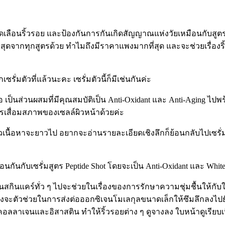
เลือนริ้วรอย และป้องกันการกันเกิดสัญญาณแห่งวัยเหมือนกับสูตร 
ุดจากทุกสูตรด้วย ทำไมถึงมีราคาแพงมากที่สุด และจะช่วยเรื่องริ้
ั่มตัวที่แล้วนะคะ เซรั่มตัวนี้ก็มีเช่นกันค่ะ
ป็นส่วนผสมที่มีคุณสมบัติเป็น Anti-Oxidant และ Anti-Aging ไปพร้
รเสื่อมสภาพของเซลล์ผิวหน้าด้วยค่ะ
ัวเนื้อหาจะยาวไป อยากจะอ่านรายละเอียดเชิงลึกก็ย้อนกลับไปเซรั
หมือนกันกับเซรั่มสูตร Peptide Shot โดยจะเป็น Anti-Oxidant และ Whit
สกินแคร์ทั่ว ๆ ไปจะช่วยในเรื่องของการรักษาความชุ่มชื้นให้กับใบ
ึ่งจะตัวช่วยในการส่งต่อออกซิเจนโมเลกุลขนาดเล็กให้ซึมลึกลงไปยัง
งคอลลาเจนและอิสาสติน ทำให้ริ้วรอยต่าง ๆ ดูจางลง ใบหน้าดูเรียบเน