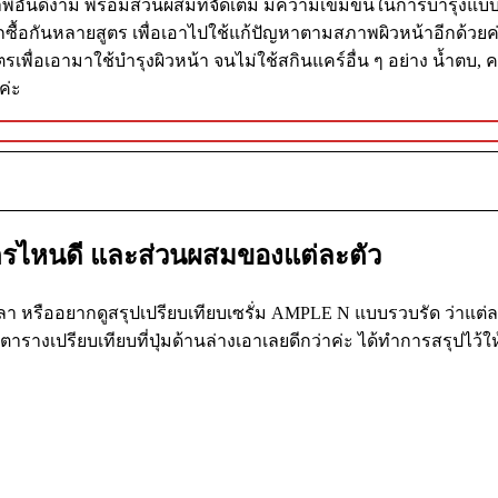
าพอันดีงาม พร้อมส่วนผสมที่จัดเต็ม มีความเข้มข้นในการบำรุงแบบสุ
อกซื้อกันหลายสูตร เพื่อเอาไปใช้แก้ปัญหาตามสภาพผิวหน้าอีกด้วยค่ะ 
พื่อเอามาใช้บำรุงผิวหน้า จนไม่ใช้สกินแคร์อื่น ๆ อย่าง น้ำตบ, ค
ค่ะ
สูตรไหนดี และส่วนผสมของแต่ละตัว
ลา หรืออยากดูสรุปเปรียบเทียบเซรั่ม AMPLE N แบบรวบรัด ว่าแต่ละ
เปรียบเทียบที่ปุ่มด้านล่างเอาเลยดีกว่าค่ะ ได้ทำการสรุปไว้ให้