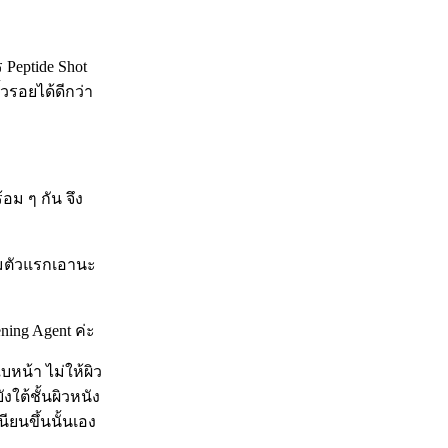
Peptide Shot
วรอยได้ดีกว่า
อม ๆ กัน จึง
่มตัวแรกเอานะ
ening Agent ค่ะ
หน้า ไม่ให้ผิว
ใต้ชั้นผิวหนัง
ียนขึ้นนั้นเอง