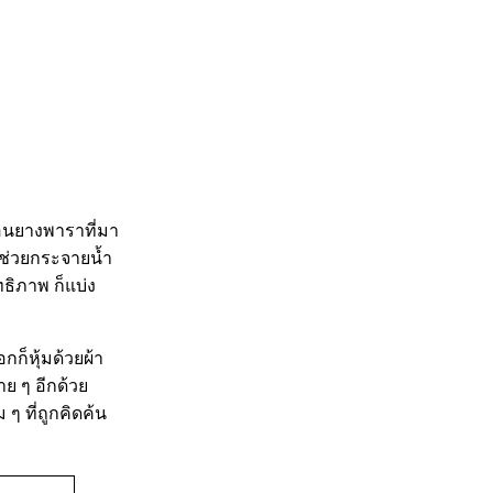
นอนยางพาราที่มา
ึงช่วยกระจายน้ำ
ทธิภาพ ก็แบ่ง
ก็หุ้มด้วยผ้า
ย ๆ อีกด้วย
ๆ ที่ถูกคิดค้น