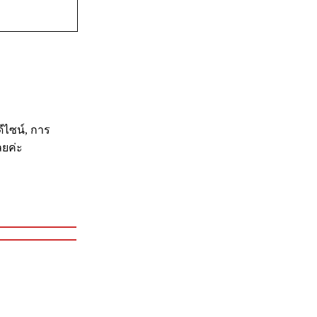
ดีไซน์, การ
ลยค่ะ