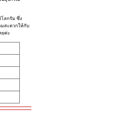
โลกรัม ซึ่ง
วามสะดวกให้กับ
ลยค่ะ