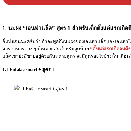
1. นมผง “เอนฟาแล็ค” สูตร 1 สำหรับเด็กตั้งแต่แรกเกิดถึ
ก็แน่นอนนะครับว่า ถ้าจะพูดถึงนมผงของเอนฟาแล็คและเอนฟาโกรแ
สารอาหารต่าง ๆ ที่เหมาะสมสำหรับลูกน้อย
“ตั้งแต่แรกเกิดจนถึง
แล็คเขายังมีขายอยู่ด้วยกันหลายสูตร จะมีสูตรอะไรบ้างนั้น เลื่อน
1.1 Enfalac smart + สูตร 1