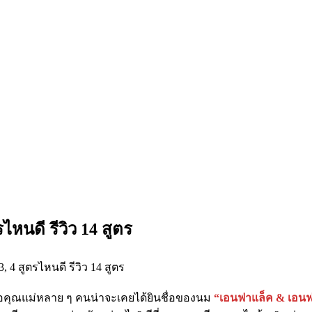
ไหนดี รีวิว 14 สูตร
ณพ่อคุณแม่หลาย ๆ คนน่าจะเคยได้ยินชื่อของนม
“เอนฟาแล็ค & เอน