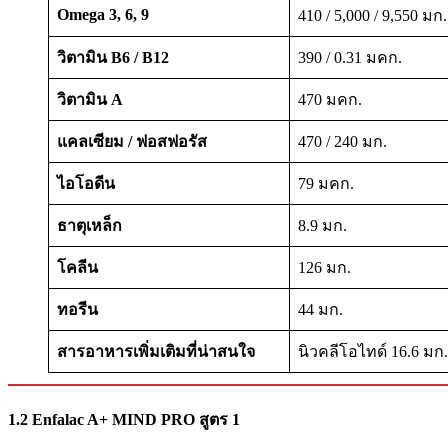
Omega 3, 6, 9
410 / 5,000 / 9,550 มก.
วิตามิน B6 / B12
390 / 0.31 มคก.
วิตามิน A
470 มคก.
แคลเซียม / ฟอสฟอรัส
470 / 240 มก.
ไอโอดีน
79 มคก.
ธาตุเหล็ก
8.9 มก.
โคลีน
126 มก.
ทอรีน
44 มก.
สารอาหารเพิ่มเติมที่น่าสนใจ
นิวคลีโอไทด์ 16.6 ม
1.2 Enfalac A+ MIND PRO สูตร 1