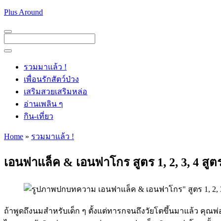
Skip
Plus Around
to
content
Menu
Menu
รวมมาแล้ว !
เพื่อนรักสัตว์ป่วง
เสริมสวยเสริมหล่อ
อ่านเพลิน ๆ
กิน-เที่ยว
Home
»
รวมมาแล้ว !
เอนฟาแล็ค & เอนฟาโกร สูตร 1, 2, 3, 4 สูตร
ถ้าพูดถึงนมสำหรับเด็ก ๆ ตั้งแต่ทารกจนถึงวัยโตขึ้นมาแล้ว คุ