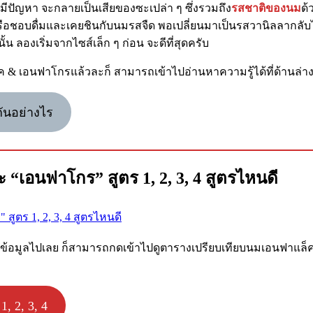
วมีปัญหา จะกลายเป็นเสียของซะเปล่า ๆ ซึ่งรวมถึง
รสชาติของนม
ด้
อชอบดื่มและเคยชินกับนมรสจืด พอเปลี่ยนมาเป็นรสวานิลลากลับไม
น ลองเริ่มจากไซส์เล็ก ๆ ก่อน จะดีที่สุดครับ
็ค & เอนฟาโกรแล้วละก็ สามารถเข้าไปอ่านหาความรู้ได้ที่ด้านล่า
กันอย่างไร
 “เอนฟาโกร” สูตร 1, 2, 3, 4 สูตรไหนดี
รุปข้อมูลไปเลย ก็สามารถกดเข้าไปดูตารางเปรียบเทียบนมเอนฟาแ
 2, 3, 4