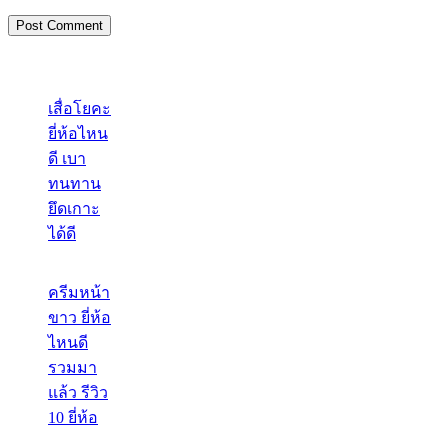
เสื่อโยคะ
ยี่ห้อไหน
ดี เบา
ทนทาน
ยึดเกาะ
ได้ดี
ครีมหน้า
ขาว ยี่ห้อ
ไหนดี
รวมมา
แล้ว รีวิว
10 ยี่ห้อ