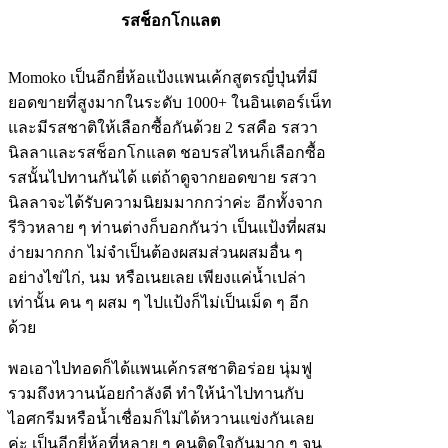
รสช็อกโกแลต
Momoko เป็นอีกยี่ห้อแป้งแพนเค้กสูตรญี่ปุ่นที่มี
ยอดขายที่สูงมากในระดับ 1000+ ในอินเตอร์เน็ท
และมีรสชาติให้เลือกซื้อกันด้วย 2 รสคือ รสวา
นิลลาและรสช็อกโกแลต ชอบรสไหนก็เลือกซื้อ
รสนั้นไปทานกันได้ แต่ถ้าดูจากยอดขาย รสวา
นิลลาจะได้รับความนิยมมากกว่าค่ะ อีกทั้งจาก
รีวิวหลาย ๆ ท่านต่างก็บอกกันว่า เป็นแป้งที่ผสม
ง่ายมากกก ไม่จำเป็นต้องผสมส่วนผสมอื่น ๆ
อย่างไข่ไก่, นม หรือเนยเลย เพียงแค่น้ำเปล่า
เท่านั้น คน ๆ ผสม ๆ ไปแป้งก็ไม่เป็นเม็ด ๆ อีก
ด้วย
พอเอาไปทอดก็ได้แพนเค้กรสชาติอร่อย นุ่มฟู
รวมถึงหวานน้อยกำลังดี ทำให้นำไปทานกับ
ไอศกรีมหรือน้ำเชื่อมก็ไม่ได้หวานแข่งกันเลย
ค่ะ เป็นอีกยี่ห้อที่หลาย ๆ คนติดใจกันมาก ๆ จน