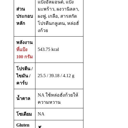
แป้งอัลมอนด์, แป้ง
ส่วน
มะพร้าว, ผงวานิลลา,
ประกอบ
ผงฟู, เกลือ, สารสกัด
หลัก
โปรตีนกลูเตน, หล่อฮั่
งก้วย
พลังงาน
543.75 kcal
ที่แป้ง
100 กรัม
โปรตีน /
25.5 / 39.18 / 4.12 g
ไขมัน /
คาร์บ
NA ใช้หล่อฮั่งก้วยให้
น้ำตาล
ความหวาน
NA
โซเดียม
Gluten
✘