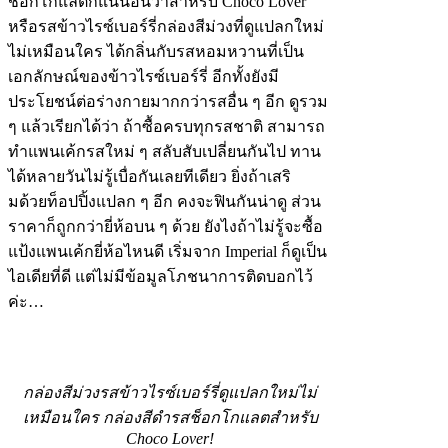
ช็อกโกแลตก็แน่นอนว่าสำหรับ Choco Lover
หรือรสข้าวไรซ์เบอร์รี่กล่องสีม่วงที่ดูแปลกใหม่
ไม่เหมือนใคร ได้กลิ่นกับรสหอมหวานที่เป็น
เอกลักษณ์ของข้าวไรซ์เบอร์รี่ อีกทั้งยังมี
ประโยชน์ต่อร่างกายมากกว่ารสอื่น ๆ อีก ดูรวม
ๆ แล้วเรียกได้ว่า ถ้าซื้อครบทุกรสชาติ สามารถ
ทำแพนเค้กรสใหม่ ๆ สลับสับเปลี่ยนกันไป ทาน
ได้หลายวันไม่รู้เบื่อกันเลยทีเดียว ยิ่งถ้าเสริ
มด้วยท็อปปิ้งแปลก ๆ อีก คงจะฟินกันน่าดู ส่วน
ราคาก็ถูกกว่ายี่ห้อบน ๆ ด้วย ยังไงถ้าไม่รู้จะซื้อ
แป้งแพนเค้กยี่ห้อไหนดี เริ่มจาก Imperial ก็ดูเป็น
ไอเดียที่ดี แต่ไม่มีข้อมูลโภชนาการติดบอกไว้
ค่ะ…
กล่องสีม่วงรสข้าวไรซ์เบอร์รี่ดูแปลกใหม่ไม่
เหมือนใคร กล่องสีดำรสช็อกโกแลตสำหรับ
Choco Lover!