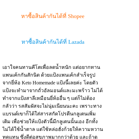
หาซื้อสินค้ากันได้ที่ Shopee
หาซื้อสินค้ากันได้ที่ Lazada
เอาใจคนทานคีโตเพื่อลดน้ำหนัก แต่อยากทาน
แพนเค้กกันสักนิด ด้วยแป้งแพนเค้กสำเร็จรูป
จากยี่ห้อ Keto Homemade แป้งนี้เลยค่ะ โดยตัว
แป้งจะทำมาจากถั่วอัลมอนด์และมะพร้าว ไม่ได้
ทำจากแป้งสาลีเหมือนยี่ห้ออื่น ๆ แต่ก็ไม่ต้อง
กลัวว่า รสสัมผัสจะไม่นุ่มเนียนนะคะ เพราะทาง
แบรนด์เขาก็ได้ใส่สารสกัดโปรตีนกลูเตนเพิ่ม
เติม เพื่อช่วยให้แป้งตัวนี้มีกลูเตนนั้นเอง อีกทั้ง
ไม่ได้ใช้น้ำตาล แต่ใช้หล่อฮั่งก้วยให้ความหวาน
ทดแทน ซึ่งดีต่อสุขภาพมากกว่าด้วย และถ้าดู