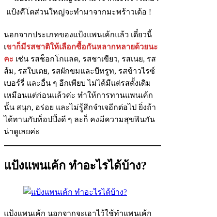
แป้งคีโตส่วนใหญ่จะทำมาจากมะพร้าวเด้อ !
นอกจากประเภทของแป้งแพนเค้กแล้ว เดี๋ยวนี้
เ
ขาก็มีรสชาติให้เลือกซื้อกันหลากหลายด้วยนะ
คะ
เช่น รสช็อกโกแลต, รสชาเขียว, รสเนย, รส
ส้ม, รสใบเตย, รสผักขมและบีทรูท, รสข้าวไรซ์
เบอร์รี่ และอื่น ๆ อีกเพียบ ไม่ได้มีแต่รสดั้งเดิม
เหมือนแต่ก่อนแล้วค่ะ ทำให้การทานแพนเค้ก
นั้น สนุก, อร่อย และไม่รู้สึกจำเจอีกต่อไป ยิ่งถ้า
ได้ทานกับท็อปปิ้งดี ๆ ละก็ คงมีความสุขฟินกัน
น่าดูเลยค่ะ
แป้งแพนเค้ก ทำอะไรได้บ้าง?
แป้งแพนเค้ก นอกจากจะเอาไว้ใช้ทำแพนเค้ก