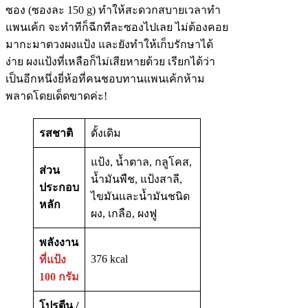
ซอง (ซองละ 150 g) ทำให้สะดวกสบายเวลาทำ
แพนเค้ก จะทำทีก็ฉีกทีละซองไปเลย ไม่ต้องคอย
มากะมาตวงผงแป้ง และยังทำให้เก็บรักษาได้
ง่าย ผงแป้งที่เหลือก็ไม่เสียหายด้วย เรียกได้ว่า
เป็นอีกหนึ่งยี่ห้อที่คนชอบทานแพนเค้กห้าม
พลาดโดยเด็ดขาดค่ะ!
รสชาติ
ดั้งเดิม
แป้ง, น้ำตาล, กลูโคส,
ส่วน
น้ำมันพืช, แป้งสาลี,
ประกอบ
ไขมันและน้ำมันชนิด
หลัก
ผง, เกลือ, ผงฟู
พลังงาน
376 kcal
ที่แป้ง
100 กรัม
โปรตีน /