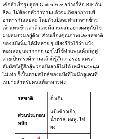
เค้กสำเร็จรูปสูตร Gluten Free อย่างยี่ห้อ BIF กัน
สิคะ ไม่ต้องกลัวว่าทานแล้วจะเกิดอาการแพ้
อาหารกันเลยค่ะ โดยตัวแป้งจะทำมาจากข้าว
เจ้าแทนข้าวสาลี และมีส่วนผสมอย่างผงฟูกับไข่
ผงผสมรวมอยู่ด้วย ส่วนเรื่องคุณภาพและรสชาติ
ของแป้งนั้น ได้มีหลาย ๆ เสียงรีวิวไว้ว่า แป้ง
หอมละมุนมากกกก เอาไปใช้ทำแพนเค้กก็ดูฟู
สวยเป็นทรงดี ทานแล้วก็รู้สึกว่าอร่อย แต่รส
สัมผัสยังรู้สึกสู้พวกแป้งสาลีไม่ได้ เหมือนจะนุ่ม
ไม่เท่า ก็เป็นตามสไตล์ของแป้งที่ไม่มีกลูเตนที่
เหมาะสำหรับคนแพ้อาหารค่ะ
รสชาติ
ดั้งเดิม
แป้งข้าวเจ้า,
ส่วนประกอบ
น้ำตาล, ผงฟู, ไข่
หลัก
ผง