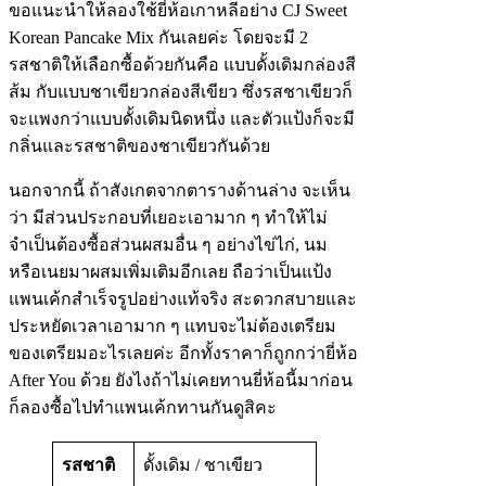
ขอแนะนำให้ลองใช้ยี่ห้อเกาหลีอย่าง CJ Sweet
Korean Pancake Mix กันเลยค่ะ โดยจะมี 2
รสชาติให้เลือกซื้อด้วยกันคือ แบบดั้งเดิมกล่องสี
ส้ม กับแบบชาเขียวกล่องสีเขียว ซึ่งรสชาเขียวก็
จะแพงกว่าแบบดั้งเดิมนิดหนึ่ง และตัวแป้งก็จะมี
กลิ่นและรสชาติของชาเขียวกันด้วย
นอกจากนี้ ถ้าสังเกตจากตารางด้านล่าง จะเห็น
ว่า มีส่วนประกอบที่เยอะเอามาก ๆ ทำให้ไม่
จำเป็นต้องซื้อส่วนผสมอื่น ๆ อย่างไข่ไก่, นม
หรือเนยมาผสมเพิ่มเติมอีกเลย ถือว่าเป็นแป้ง
แพนเค้กสำเร็จรูปอย่างแท้จริง สะดวกสบายและ
ประหยัดเวลาเอามาก ๆ แทบจะไม่ต้องเตรียม
ของเตรียมอะไรเลยค่ะ อีกทั้งราคาก็ถูกกว่ายี่ห้อ
After You ด้วย ยังไงถ้าไม่เคยทานยี่ห้อนี้มาก่อน
ก็ลองซื้อไปทำแพนเค้กทานกันดูสิคะ
รสชาติ
ดั้งเดิม / ชาเขียว