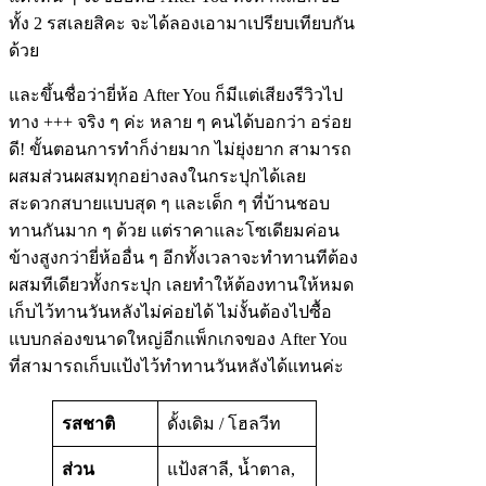
ทั้ง 2 รสเลยสิคะ จะได้ลองเอามาเปรียบเทียบกัน
ด้วย
และขึ้นชื่อว่ายี่ห้อ After You ก็มีแต่เสียงรีวิวไป
ทาง +++ จริง ๆ ค่ะ หลาย ๆ คนได้บอกว่า อร่อย
ดี! ขั้นตอนการทำก็ง่ายมาก ไม่ยุ่งยาก สามารถ
ผสมส่วนผสมทุกอย่างลงในกระปุกได้เลย
สะดวกสบายแบบสุด ๆ และเด็ก ๆ ที่บ้านชอบ
ทานกันมาก ๆ ด้วย แต่ราคาและโซเดียมค่อน
ข้างสูงกว่ายี่ห้ออื่น ๆ อีกทั้งเวลาจะทำทานทีต้อง
ผสมทีเดียวทั้งกระปุก เลยทำให้ต้องทานให้หมด
เก็บไว้ทานวันหลังไม่ค่อยได้ ไม่งั้นต้องไปซื้อ
แบบกล่องขนาดใหญ่อีกแพ็กเกจของ After You
ที่สามารถเก็บแป้งไว้ทำทานวันหลังได้แทนค่ะ
รสชาติ
ดั้งเดิม / โฮลวีท
ส่วน
แป้งสาลี, น้ำตาล,