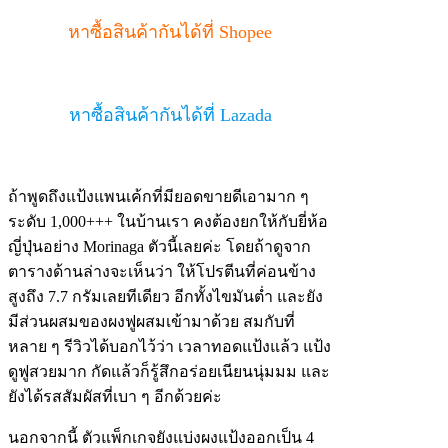
หาซื้อสินค้ากันได้ที่ Shopee
หาซื้อสินค้ากันได้ที่ Lazada
ถ้าพูดถึงแป้งแพนเค้กที่มียอดขายดีเอามาก ๆ
ระดับ 1,000+++ ในบ้านเรา คงต้องยกให้กับยี่ห้อ
ญี่ปุ่นอย่าง Morinaga ตัวนี้เลยค่ะ โดยถ้าดูจาก
ตารางด้านล่างจะเห็นว่า ให้โปรตีนที่ค่อนข้าง
สูงถึง 7.7 กรัมเลยทีเดียว อีกทั้งไขมันต่ำ และยัง
มีส่วนผสมของผงฟูผสมเข้ามาด้วย สมกับที่
หลาย ๆ รีวิวได้บอกไว้ว่า เวลาทอดแป้งแล้ว แป้ง
ดูฟูสวยมาก กัดแล้วก็รู้สึกอร่อยเนียนนุ่มมม และ
ยังได้รสสัมผัสที่เบา ๆ อีกด้วยค่ะ
นอกจากนี้ ตัวแพ็กเกจยังแบ่งผงแป้งออกเป็น 4