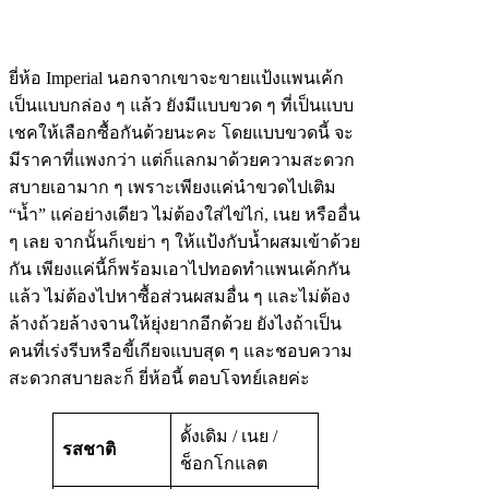
ยี่ห้อ Imperial นอกจากเขาจะขายแป้งแพนเค้ก
เป็นแบบกล่อง ๆ แล้ว ยังมีแบบขวด ๆ ที่เป็นแบบ
เชคให้เลือกซื้อกันด้วยนะคะ โดยแบบขวดนี้ จะ
มีราคาที่แพงกว่า แต่ก็แลกมาด้วยความสะดวก
สบายเอามาก ๆ เพราะเพียงแค่นำขวดไปเติม
“น้ำ” แค่อย่างเดียว ไม่ต้องใส่ไข่ไก่, เนย หรืออื่น
ๆ เลย จากนั้นก็เขย่า ๆ ให้แป้งกับน้ำผสมเข้าด้วย
กัน เพียงแค่นี้ก็พร้อมเอาไปทอดทำแพนเค้กกัน
แล้ว ไม่ต้องไปหาซื้อส่วนผสมอื่น ๆ และไม่ต้อง
ล้างถ้วยล้างจานให้ยุ่งยากอีกด้วย ยังไงถ้าเป็น
คนที่เร่งรีบหรือขี้เกียจแบบสุด ๆ และชอบความ
สะดวกสบายละก็ ยี่ห้อนี้ ตอบโจทย์เลยค่ะ
ดั้งเดิม / เนย /
รสชาติ
ช็อกโกแลต