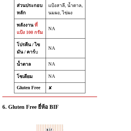
ส่วนประกอบ
แป้งสาลี, น้ำตาล,
หลัก
นมผง, ไข่ผง
พลังงาน
ที่
NA
แป้ง 100 กรัม
โปรตีน / ไข
NA
มัน / คาร์
บ
NA
น้ำตาล
NA
โซเดียม
Gluten Free
✘
6. Gluten Free ยี่ห้อ BIF