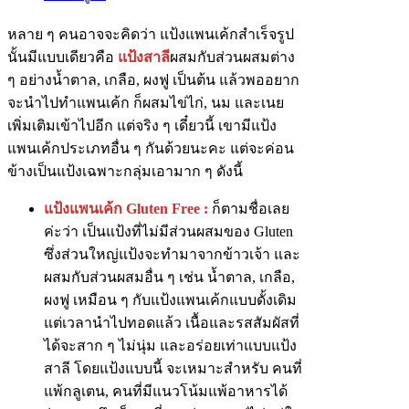
หลาย ๆ คนอาจจะคิดว่า แป้งแพนเค้กสำเร็จรูป
นั้นมีแบบเดียวคือ
แป้งสาลี
ผสมกับส่วนผสมต่าง
ๆ อย่างน้ำตาล, เกลือ, ผงฟู เป็นต้น แล้วพออยาก
จะนำไปทำแพนเค้ก ก็ผสมไข่ไก่, นม และเนย
เพิ่มเติมเข้าไปอีก แต่จริง ๆ เดี๋ยวนี้ เขามีแป้ง
แพนเค้กประเภทอื่น ๆ กันด้วยนะคะ แต่จะค่อน
ข้างเป็นแป้งเฉพาะกลุ่มเอามาก ๆ ดังนี้
แป้งแพนเค้ก Gluten Free :
ก็ตามชื่อเลย
ค่ะว่า เป็นแป้งที่ไม่มีส่วนผสมของ Gluten
ซึ่งส่วนใหญ่แป้งจะทำมาจากข้าวเจ้า และ
ผสมกับส่วนผสมอื่น ๆ เช่น น้ำตาล, เกลือ,
ผงฟู เหมือน ๆ กับแป้งแพนเค้กแบบดั้งเดิม
แต่เวลานำไปทอดแล้ว เนื้อและรสสัมผัสที่
ได้จะสาก ๆ ไม่นุ่ม และอร่อยเท่าแบบแป้ง
สาลี โดยแป้งแบบนี้ จะเหมาะสำหรับ คนที่
แพ้กลูเตน, คนที่มีแนวโน้มแพ้อาหารได้