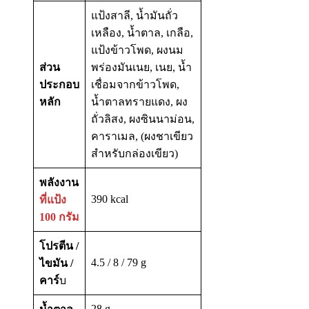
แป้งสาลี, น้ำมันถั่ว
เหลือง, น้ำตาล, เกลือ,
แป้งข้าวโพด, ผงนม
ส่วน
พร่องมันเนย, เนย, น้ำ
ประกอบ
เชื่อมจากข้าวโพด,
หลัก
น้ำตาลทรายแดง, ผง
ถั่วลิสง, ผงซินนาม่อน,
คาราเมล, (ผงชาเขียว
สำหรับกล่องเขียว)
พลังงาน
390 kcal
ที่แป้ง
100 กรัม
โปรตีน /
4.5 / 8 / 79 g
ไขมัน /
คาร์
บ
28 g