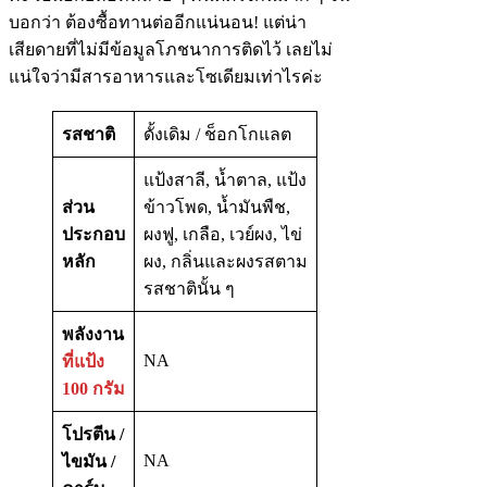
บอกว่า ต้องซื้อทานต่ออีกแน่นอน! แต่น่า
เสียดายที่ไม่มีข้อมูลโภชนาการติดไว้ เลยไม่
แน่ใจว่ามีสารอาหารและโซเดียมเท่าไรค่ะ
รสชาติ
ดั้งเดิม / ช็อกโกแลต
แป้งสาลี, น้ำตาล, แป้ง
ส่วน
ข้าวโพด, น้ำมันพืช,
ประกอบ
ผงฟู, เกลือ, เวย์ผง, ไข่
หลัก
ผง, กลิ่นและผงรสตาม
รสชาตินั้น ๆ
พลังงาน
NA
ที่แป้ง
100 กรัม
โปรตีน /
NA
ไขมัน /