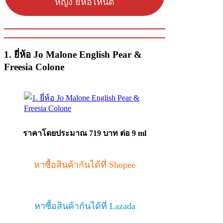
หญิง ยี่ห้อไหนดี
1. ยี่ห้อ
Jo Malone English Pear &
Freesia Colone
ราคาโดยประมาณ 719 บาท ต่อ 9 ml
หาซื้อสินค้ากันได้ที่ Shopee
หาซื้อสินค้ากันได้ที่ Lazada