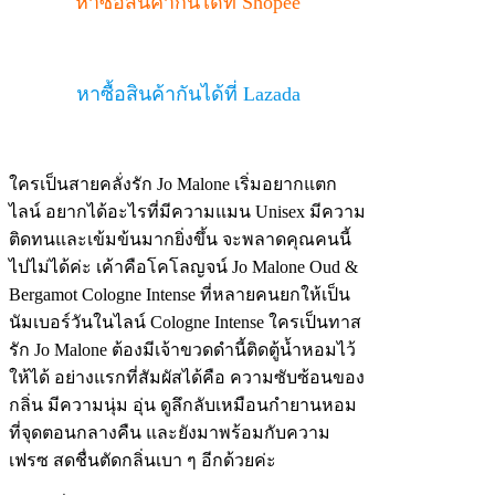
หาซื้อสินค้ากันได้ที่ Shopee
หาซื้อสินค้ากันได้ที่ Lazada
ใครเป็นสายคลั่งรัก Jo Malone เริ่มอยากแตก
ไลน์ อยากได้อะไรที่มีความแมน Unisex มีความ
ติดทนและเข้มข้นมากยิ่งขึ้น จะพลาดคุณคนนี้
ไปไม่ได้ค่ะ เค้าคือโคโลญจน์ Jo Malone Oud &
Bergamot Cologne Intense ที่หลายคนยกให้เป็น
นัมเบอร์วันในไลน์ Cologne Intense ใครเป็นทาส
รัก Jo Malone ต้องมีเจ้าขวดดำนี้ติดตู้น้ำหอมไว้
ให้ได้ อย่างแรกที่สัมผัสได้คือ ความซับซ้อนของ
กลิ่น มีความนุ่ม อุ่น ดูลึกลับเหมือนกำยานหอม
ที่จุดตอนกลางคืน และยังมาพร้อมกับความ
เฟรซ สดชื่นตัดกลิ่นเบา ๆ อีกด้วยค่ะ