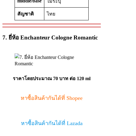
middle/base
ไม่ระบุ
สัญชาติ
ไทย
7.
ยี่ห้อ Enchanteur Cologne Romantic
ราคาโดยประมาณ 70 บาท ต่อ 120 ml
หาซื้อสินค้ากันได้ที่ Shopee
หาซื้อสินค้ากันได้ที่ Lazada