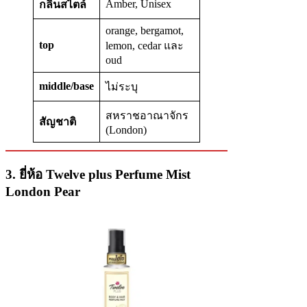
Amber, Unisex
กลิ่นสไตล์
orange, bergamot,
top
lemon, cedar และ
oud
middle/base
ไม่ระบุ
สหราชอาณาจักร
สัญชาติ
(London)
3.
ยี่ห้อ Twelve plus Perfume Mist
London Pear