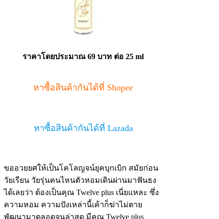
ราคาโดยประมาณ 69 บาท ต่อ 25 ml
หาซื้อสินค้ากันได้ที่ Shopee
หาซื้อสินค้ากันได้ที่ Lazada
ขออวยยศให้เป็นโคโลญจน์ยุคบุกเบิก สมัยก่อน
วัยเรียน วัยรุ่นคนไหนตัวหอมเดินผ่านมาฟันธง
ได้เลยว่า ต้องเป็นคุณ Twelve plus เนี่ยแหละ ซึ่ง
ความหอม ความปังเหล่านี้เค้าก็ฆ่าไม่ตาย
พัฒนามาตลอดจนล่าสุด มีคุณ Twelve plus