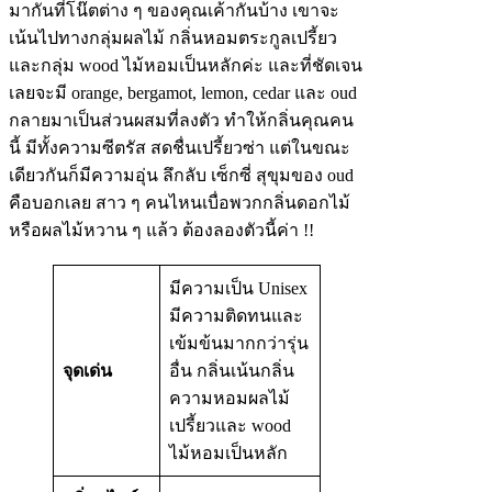
มากันที่โน๊ตต่าง ๆ ของคุณเค้ากันบ้าง เขาจะ
เน้นไปทางกลุ่มผลไม้ กลิ่นหอมตระกูลเปรี้ยว
และกลุ่ม wood ไม้หอมเป็นหลักค่ะ และที่ชัดเจน
เลยจะมี orange, bergamot, lemon, cedar และ oud
กลายมาเป็นส่วนผสมที่ลงตัว ทำให้กลิ่นคุณคน
นี้ มีทั้งความซีตรัส สดชื่นเปรี้ยวซ่า แต่ในขณะ
เดียวกันก็มีความอุ่น ลึกลับ เซ็กซี่ สุขุมของ oud
คือบอกเลย สาว ๆ คนไหนเบื่อพวกกลิ่นดอกไม้
หรือผลไม้หวาน ๆ แล้ว ต้องลองตัวนี้ค่า !!
มีความเป็น Unisex
มีความติดทนและ
เข้มข้นมากกว่ารุ่น
จุดเด่น
อื่น กลิ่นเน้นกลิ่น
ความหอมผลไม้
เปรี้ยวและ wood
ไม้หอมเป็นหลัก