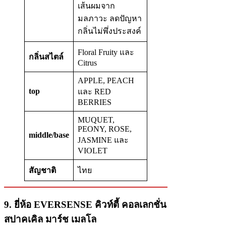
เส้นผมจาก
มลภาวะ ลดปัญหา
กลิ่นไม่พึ่งประสงค์
Floral Fruity และ
กลิ่นสไตล์
Citrus
APPLE, PEACH
top
และ RED
BERRIES
MUQUET,
PEONY, ROSE,
middle/base
JASMINE และ
VIOLET
สัญชาติ
ไทย
9.
ยี่ห้อ EVERSENSE คิวท์ตี้ คอลเลกชั่น
สปาคเคิล มาร์ช เมลโล