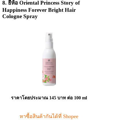
8.
ยี่ห้อ Oriental Princess Story of
Happiness Forever Bright Hair
Cologne Spray
ราคาโดยประมาณ 145 บาท ต่อ 100 ml
หาซื้อสินค้ากันได้ที่ Shopee