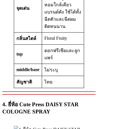
หอมใกล้เคียว
จุดเด่น
แบรนด์ดัง ใช้ได้ทั้ง
ฉีดตัวและฉีดผม
ติดทนนาน
Floral Fruity
กลิ่นสไตล์
ดอกฟรีเซียและลูก
top
แพร์
middle/base
ไม่ระบุ
สัญชาติ
ไทย
4.
ยี่ห้อ Cute Press DAISY STAR
COLOGNE SPRAY