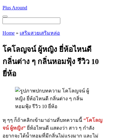
Skip
Plus Around
to
content
Menu
Home
»
เสริมสวยเสริมหล่อ
โคโลญจน์ ผู้หญิง ยี่ห้อไหนดี
กลิ่นต่าง ๆ กลิ่นหอมฟุ้ง รีวิว 10
ยี่ห้อ
หุ ๆๆ ก็ถ้าคลิกเข้ามาอ่านที่บทความนี้
“โคโลญ
จน์ ผู้หญิง”
ยี่ห้อไหนดี แสดงว่า สาว ๆ กำลัง
อยากจะได้น้ำหอมที่มีกลิ่นไม่แรงมาก และไม่