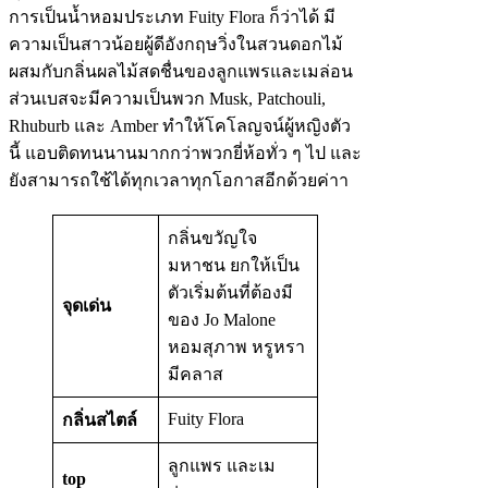
การเป็นน้ำหอมประเภท Fuity Flora ก็ว่าได้ มี
ความเป็นสาวน้อยผู้ดีอังกฤษวิ่งในสวนดอกไม้
ผสมกับกลิ่นผลไม้สดชื่นของลูกแพรและเมล่อน
ส่วนเบสจะมีความเป็นพวก Musk, Patchouli,
Rhuburb และ Amber ทำให้โคโลญจน์ผู้หญิงตัว
นี้ แอบติดทนนานมากกว่าพวกยี่ห้อทั่ว ๆ ไป และ
ยังสามารถใช้ได้ทุกเวลาทุกโอกาสอีกด้วยค่าา
กลิ่นขวัญใจ
มหาชน ยกให้เป็น
ตัวเริ่มต้นที่ต้องมี
จุดเด่น
ของ Jo Malone
หอมสุภาพ หรูหรา
มีคลาส
Fuity Flora
กลิ่นสไตล์
ลูกแพร และเม
top