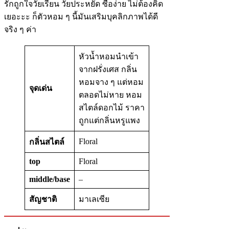
รักถูกใจวัยเรียน วัยประหยัด ซื้อง่าย ไม่ต้องคิด
เยอะะะ ก็ตัวหอม ๆ นี้มันเสริมบุคลิกภาพได้ดี
จริง ๆ ค่า
หัวน้ำหอมนำเข้า
จากฝรั่งเศส กลิ่น
หอมจาง ๆ แต่หอม
จุดเด่น
ตลอดไม่หาย หอม
สไตล์ดอกไม้ ราคา
ถูกแต่กลิ่นหรูแพง
Floral
กลิ่นสไตล์
top
Floral
middle/base
–
สัญชาติ
มาเลเซีย