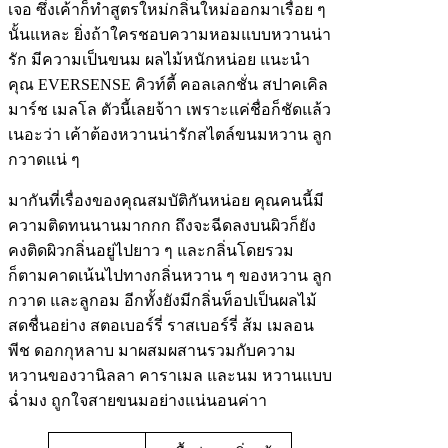
เจอ ซึ่งเค้าก็ทำสูตรใหม่กลิ่นใหม่ออกมาเรื่อย ๆ
นั้นแหละ ยิ่งถ้าใครชอบความหอมแบบหวานน่า
รัก มีความเป็นขนม ผลไม้หนักหน่อย แนะนำ
คุณ EVERSENSE คิวท์ตี้ คอลเลกชั่น สปาคเคิล
มาร์ช เมลโล ตัวนี้เลยจ้าา เพราะแค่ชื่อก็ชัดแล้ว
เนอะว่า เค้าต้องหวานน่ารักสไตล์ขนมหวาน ลูก
กวาดแน่ ๆ
มากันที่เรื่องของคุณสมบัติกันหน่อย คุณคนนี้มี
ความติดทนนานมากกก ถึงจะฉีดลงบนผิวก็ยัง
คงติดผิวกลิ่นอยู่ไปยาว ๆ และกลิ่นโดยรวม
ก็ตามคาดเน้นไปทางกลิ่นหวาน ๆ ของหวาน ลูก
กวาด และลูกอม อีกทั้งยังมีกลิ่นท็อปเป็นผลไม้
สดชื่นอย่าง สตอเบอร์รี่ ราสเบอร์รี่ ส้ม เมลอน
พีช ดอกกุหลาบ มาผสมผสานรวมกับความ
หวานของวานิลลา คาราเมล และนม หวานแบบ
ฉ่ำมง ถูกใจสายขนมอย่างแน่นอนค่าา