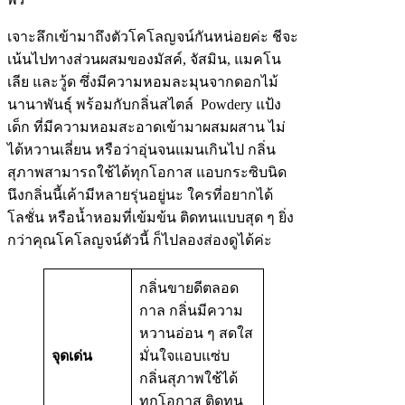
เจาะลึกเข้ามาถึงตัวโคโลญจน์กันหน่อยค่ะ ชีจะ
เน้นไปทางส่วนผสมของมัสค์, จัสมิน, แมคโน
เลีย และวู้ด ซึ่งมีความหอมละมุนจากดอกไม้
นานาพันธุ์ พร้อมกับกลิ่นสไตล์ Powdery แป้ง
เด็ก ที่มีความหอมสะอาดเข้ามาผสมผสาน ไม่
ได้หวานเลี่ยน หรือว่าอุ่นจนแมนเกินไป กลิ่น
สุภาพสามารถใช้ได้ทุกโอกาส แอบกระซิบนิด
นึงกลิ่นนี้เค้ามีหลายรุ่นอยู่นะ ใครที่อยากได้
โลชั่น หรือน้ำหอมที่เข้มข้น ติดทนแบบสุด ๆ ยิ่ง
กว่าคุณโคโลญจน์ตัวนี้ ก็ไปลองส่องดูได้ค่ะ
กลิ่นขายดีตลอด
กาล กลิ่นมีความ
หวานอ่อน ๆ สดใส
จุดเด่น
มั่นใจแอบแซ่บ
กลิ่นสุภาพใช้ได้
ทุกโอกาส ติดทน