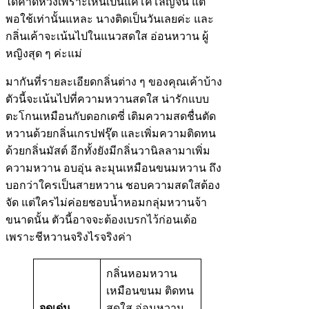
ได้คาดหวังเพราะเห็นเป็นแค่โคโลญจน์ แต่
พอใช้เท่านั้นแหละ นางติดเป็นวันเลยค่ะ และ
กลิ่นเค้าจะเน้นไปในแนวสดใส อ่อนหวาน ผู้
หญิงสุด ๆ ค่ะแม่
มากันที่รายละเอียดกลิ่นต่าง ๆ ของคุณเค้าบ้าง
ตัวนี้จะเน้นไปที่ความหวานสดใส น่ารักแบบ
ตะโกนเหมือนกับดอกเดซี่ เติมความสดชื่นตัด
หวานด้วยกลิ่นเกรปฟรุ๊ต และเพิ่มความติดทน
ด้วยกลิ่นมัสต์ อีกทั้งยังมีกลิ่นวานิลลามาเพิ่ม
ความหวาน อบอุ่น ละมุนเหมือนขนมหวาน ถึง
บอกว่าใครเป็นสายหวาน ชอบความสดใสต้อง
จัด แต่ใครไม่ค่อยชอบน้ำหอมกลุ่มหวานจ้า
ขนาดนั้น ตัวนี้อาจจะต้องเบรกไว้ก่อนเด้อ
เพราะชีหวานจริงไรจริงค่า
กลิ่นหอมหวาน
เหมือนขนม ติดทน
จุดเด่น
สดใส อ่อนหวาน