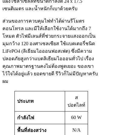
แผงโซล่าเซลล์ที่ขนาดกำลังดี 24 x 17.5
เซนติเมตร และน้ำหนักก็เบาด้วยครับ
ส่วนของการควบคุมไฟทำได้ผ่านรีโมตร
คอนโทรล และมีให้เลือกใช้งานได้มากถึง 7
โหมด ตัวไฟมีเลนส์ที่ช่วยกระจายแสงออกเป็น
มุมกว้าง 120 องศาเซลเซียส ใช้แบตเตอรี่ชนิด
LiFePO4 (ลิเธียมไอออนฟอสเฟต) ซึ่งมีความ
ปลอดภัยสูงกว่าแบตลิเธียมไอออนทั่วไป เรื่อง
คุณภาพมาตรฐานคงไม่ต้องพูดเยอะ ของเขา
ไว้ใจได้อยู่แล้ว ยอดขายดี รีวิวก็ไม่มีปัญหาครับ
ผม
ส
ประเภท
ปอตไลท์
60 W
กำลังไฟ
N/A
พื้นที่ส่องสว่าง