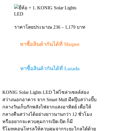
ราคาโดยประมาณ 236 – 1,179 บาท
หาซื้อสินค้ากันได้ที่ Shopee
หาซื้อสินค้ากันได้ที่ Lazada
KONIG Solar Lights LED ไฟโซล่าเซลล์ส่อง
สว่างนอกอาคาร จาก Smart Mall มืดปุ๊บสว่างปั๊บ
กลางวันเก็บกักพลังไฟจากแสงอาทิตย์ เพื่อให้
กลางคืนสว่างได้อย่างยาวนานกว่า 12 ชั่วโมง
หรืออยากจะควบคุมการเปิด-ปิด ก็มี
รีโมทคอนโทรลให้ควบคุมจากระยะไกลได้ด้วย