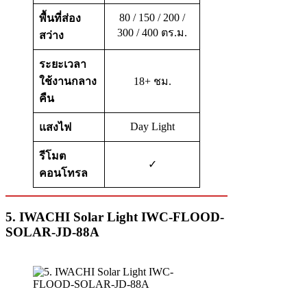
80 / 150 / 200 /
พื้นที่ส่อง
300 / 400 ตร.ม.
สว่าง
ระยะเวลา
ใช้งานกลาง
18+ ชม.
คืน
Day Light
แสงไฟ
รีโมต
✓
คอนโทรล
5. IWACHI Solar Light IWC-FLOOD-
SOLAR-JD-88A