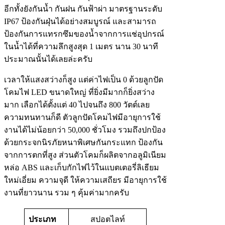
อีกทั้งยังกันน้ำ กันฝน กันฟ้าผ่า มาตรฐานระดับ
IP67 ป้องกันฝุ่นได้อย่างสมบูรณ์ และสามารถ
ป้องกันการแทรกซึมของน้ำจากการแช่อุปกรณ์
ในน้ำได้ที่ความลึกสูงสุด 1 เมตร นาน 30 นาที
ประมาณนั้นได้เลยล่ะครับ
เวลาให้แสงสว่างก็สูง แต่ค่าไฟเป็น 0 ด้วยลูกปัด
โคมไฟ LED ขนาดใหญ่ ที่ยิ่งมีมากก็ยิ่งสว่าง
มาก เลือกได้ตั้งแต่ 40 ไปจนถึง 800 วัตต์เลย
ความทนทานก็ดี ตัวลูกปัดโคมไฟมีอายุการใช้
งานได้ไม่น้อยกว่า 50,000 ชั่วโมง รวมถึงปกป้อง
ด้วยกระจกนิรภัยหนาพิเศษกันกระแทก ป้องกัน
จากการตกที่สูง ส่วนตัวโคมก็ผลิตจากอลูมิเนียม
หล่อ ABS และเก็บกักไฟไว้ในแบตเตอรี่ลิเธียม
ใหม่เอี่ยม ความจุดี ให้ความเสถียร มีอายุการใช้
งานที่ยาวนาน รวม ๆ คุ้มค่ามากครับ
ประเภท
สปอตไลท์