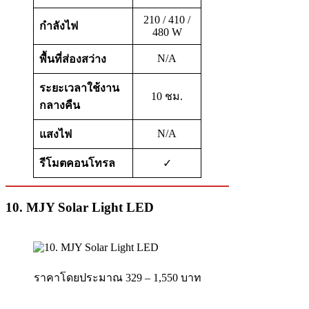
210 / 410 /
กำลังไฟ
480 W
N/A
พื้นที่ส่องสว่าง
ระยะเวลาใช้งาน
10 ชม.
กลางคืน
N/A
แสงไฟ
รีโมตคอนโทรล
✓
10. MJY Solar Light LED
ราคาโดยประมาณ 329 – 1,550 บาท