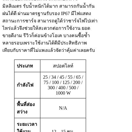
มิลลิเมตร รับน้ำหนักได้มาก สามารถกันน้ำกัน
ฝนได้ดี ผ่านมาตรฐานรับรอง IP67 มีไฟแสดง
สถานะการชาร์จ สามารถดูได้ว่าชาร์จไฟไปเท่า
ไหร่แล้วจึงช่วยให้สะดวกต่อการใช้งาน ยอด
ขายดีงาม รีวิวก็ค่อนข้างโอเค บางคนซื้อซ้ำ
หลายรอบเพราะใช้งานได้ดีมีประสิทธิภาพ
เทียบกับราคาที่ไม่แพงแล้วจัดว่าคุ้มค่าเลยครับ
ประเภท
สปอตไลท์
25 / 34 / 45 / 55 / 65 /
75 / 100 / 125 / 200 /
กำลังไฟ
300 / 400 / 500 /
1000 W
พื้นที่ส่อง
N/A
สว่าง
ระยะเวลา
ใช้งาน
12 – 15 ชม.