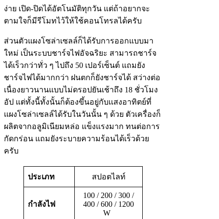
ง่าย เปิด-ปิดได้อัตโนมัติทุกวัน แต่ถ้าอยากจะ
ตามใจก็มีรีโมทไว้ให้ใช้คอนโทรลได้ครับ
ส่วนตัวแผงโซล่าเซลล์ก็ได้รับการออกแบบมา
ใหม่ เป็นระบบชาร์จไฟอัจฉริยะ สามารถชาร์จ
ได้เร็วกว่าทั่ว ๆ ไปถึง 50 เปอร์เซ็นต์ แถมยัง
ชาร์จไฟได้มากกว่า ฝนตกก็ยังชาร์จได้ สว่างต่อ
เนื่องยาวนานแบบไม่ดรอปยันเช้าถึง 18 ชั่วโมง
อัป แต่ทั้งนี้ทั้งนั้นก็ต้องขึ้นอยู่กับเเสงอาทิตย์ที่
เเผงโซล่าเซลล์ได้รับในวันนั้น ๆ ด้วย ตัวเครื่องก็
ผลิตจากอลูมิเนียมหล่อ แข็งแรงมาก ทนต่อการ
กัดกร่อน แถมยังระบายความร้อนได้เร็วด้วย
ครับ
ประเภท
สปอตไลท์
100 / 200 / 300 /
กำลังไฟ
400 / 600 / 1200
W