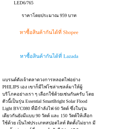
ราคาโดยประมาณ 959 บาท
หาซื้อสินค้ากันได้ที่ Shopee
หาซื้อสินค้ากันได้ที่ Lazada
แบรนด์ดังเจ้าตลาดวงการหลอดไฟอย่าง
PHILIPS เอง เขาก็มีไฟโซล่าเซลล์มาให้ผู้
บริโภคอย่างเรา ๆ เลือกใช้ด้วยเช่นกันครับ โดย
ตัวนี้เป็นรุ่น Essential SmartBright Solar Flood
Light BVC080 ที่มีกำลังไฟ 60 วัตต์ ซึ่งในรุ่น
เดียวกันยังมีแบบ 90 วัตต์ และ 150 วัตต์ให้เลือก
ใช้ด้วย เป็นไฟประเภทสปอตไลท์ ติดตั้งไม่ยาก มี