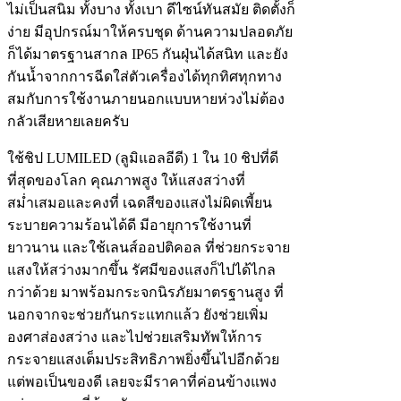
ไม่เป็นสนิม ทั้งบาง ทั้งเบา ดีไซน์ทันสมัย ติดตั้งก็
ง่าย มีอุปกรณ์มาให้ครบชุด ด้านความปลอดภัย
ก็ได้มาตรฐานสากล IP65 กันฝุ่นได้สนิท และยัง
กันน้ำจากการฉีดใส่ตัวเครื่องได้ทุกทิศทุกทาง
สมกับการใช้งานภายนอกแบบหายห่วงไม่ต้อง
กลัวเสียหายเลยครับ
ใช้ชิป LUMILED (ลูมิแอลอีดี) 1 ใน 10 ชิปที่ดี
ที่สุดของโลก คุณภาพสูง ให้แสงสว่างที่
สม่ำเสมอและคงที่ เฉดสีของแสงไม่ผิดเพี้ยน
ระบายความร้อนได้ดี มีอายุการใช้งานที่
ยาวนาน และใช้เลนส์ออปติคอล ที่ช่วยกระจาย
แสงให้สว่างมากขึ้น รัศมีของแสงก็ไปได้ไกล
กว่าด้วย มาพร้อมกระจกนิรภัยมาตรฐานสูง ที่
นอกจากจะช่วยกันกระแทกแล้ว ยังช่วยเพิ่ม
องศาส่องสว่าง และไปช่วยเสริมทัพให้การ
กระจายแสงเต็มประสิทธิภาพยิ่งขึ้นไปอีกด้วย
แต่พอเป็นของดี เลยจะมีราคาที่ค่อนข้างแพง