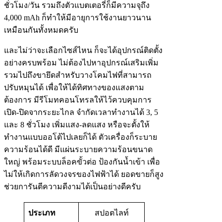
ชั่วโมง/วัน รวมถึงตัวแบตเตอรี่ก็มีความจุถึง
4,000 mAh ก็ทำให้มีอายุการใช้งานยาวนาน
เหมือนกันทั้งหมดครับ
และไม่ว่าจะเลือกไซส์ไหน ก็จะได้อุปกรณ์ติดตั้ง
อย่างครบพร้อม ไม่ต้องไปหาอุปกรณ์เสริมเพิ่ม
รวมไปถึงขายึดสำหรับวางโคมไฟที่สามารถ
ปรับหมุนได้ เพื่อให้ได้ทิศทางของแสงตาม
ต้องการ มีรีโมทคอนโทรลให้ไว้ควบคุมการ
เปิด-ปิดจากระยะไกล จำกัดเวลาทำงานได้ 3, 5
และ 8 ชั่วโมง เพิ่มแสง-ลดแสง หรือจะตั้งให้
ทำงานแบบออโต้ไปเลยก็ได้ ตัวเครื่องก็ระบาย
ความร้อนได้ดี มีแผ่นระบายความร้อนขนาด
ใหญ่ พร้อมระบบล็อคขั้วต่อ ป้องกันน้ำเข้า เพื่อ
ไม่ให้เกิดการลัดวงจรของไฟฟ้าได้ ยอดขายก็สูง
ช่วยการันตีความดีงามได้เป็นอย่างดีครับ
ประเภท
สปอตไลท์