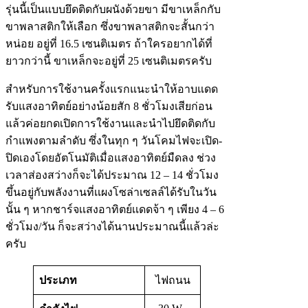
รุ่นนี้เป็นแบบยึดติดกับผนังด้วยขา มีขาเหล็กกับ
ขาพลาสติกให้เลือก ซึ่งขาพลาสติกจะสั้นกว่า
หน่อย อยู่ที่ 16.5 เซนติเมตร ถ้าใครอยากได้ที่
ยาวกว่านี้ ขาเหล็กจะอยู่ที่ 25 เซนติเมตรครับ
สำหรับการใช้งานครั้งแรกแนะนำให้อาบแดด
รับแสงอาทิตย์อย่างน้อยสัก 8 ชั่วโมงเสียก่อน
แล้วค่อยกดเปิดการใช้งานและนำไปยึดติดกับ
กำแพงตามลำดับ ซึ่งในทุก ๆ วันโคมไฟจะเปิด-
ปิดเองโดยอัตโนมัติเมื่อแสงอาทิตย์มืดลง ช่วง
เวลาส่องสว่างก็จะได้ประมาณ 12 – 14 ชั่วโมง
ขึ้นอยู่กับพลังงานที่เเผงโซล่าเซลล์ได้รับในวัน
นั้น ๆ หากชาร์จเเสงอาทิตย์เเดดจ้า ๆ เพียง 4 – 6
ชั่วโมง/วัน ก็จะสว่างได้นานประมาณนี้แล้วล่ะ
ครับ
ประเภท
ไฟถนน