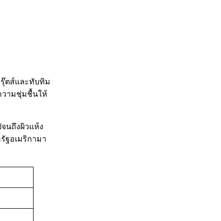
รุ๊ตส์และทับทิม
วามชุ่มชื้นให้
ปจนถึงผิวแห้ง
หรัฐอเมริกามา