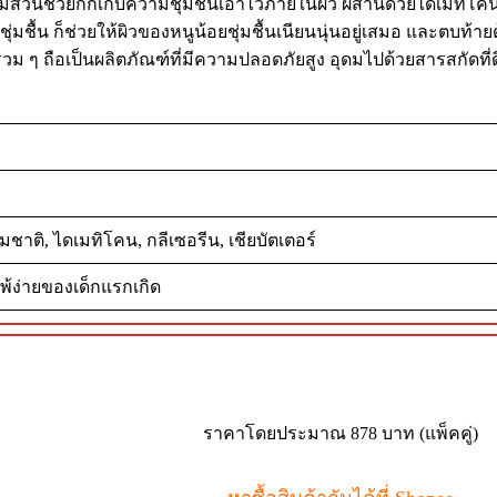
่มีส่วนช่วยกักเก็บความชุ่มชื้นเอาไว้ภายในผิว ผสานด้วยไดเมทิโ
ื้น ก็ช่วยให้ผิวของหนูน้อยชุ่มชื้นเนียนนุ่นอยู่เสมอ และตบท้ายด
 ถือเป็นผลิตภัณฑ์ที่มีความปลอดภัยสูง อุดมไปด้วยสารสกัดที่ดี
าติ, ไดเมทิโคน, กลีเซอรีน, เชียบัตเตอร์
พ้ง่ายของเด็กแรกเกิด
ราคาโดยประมาณ 878 บาท (แพ็คคู่)