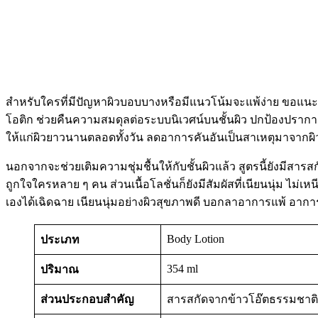
สำหรับใครที่มีปัญหาผิวบอบบางหรือมีแนวโน้มจะแพ้ง่าย ขอแนะนำ
โอติก ช่วยคืนความสมดุลต่อระบบนิเวศน์บนชั้นผิว ปกป้องปราการ
ให้แก่ผิวยาวนานตลอดทั้งวัน ลดอาการคันอันเป็นสาเหตุมาจากผิ
นอกจากจะช่วยเติมความชุ่มชื้นให้กับชั้นผิวแล้ว สูตรนี้ยังมีส
ถูกใจใครหลาย ๆ คน ส่วนเนื้อโลชั่นก็ยังมีสัมผัสที่เนียนนุ่ม ไ
เองได้เฉิดฉาย เนียนนุ่มอย่างผิวสุขภาพดี บอกลาอาการแพ้ อาการ
Body Lotion
ประเภท
354 ml
ปริมาณ
ส่วนประกอบสำคัญ
สารสกัดจากข้าวโอ๊ตธรรมชาติ