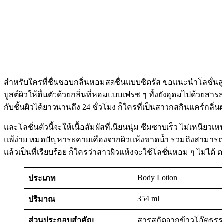
สำหรับใครที่ชื่นชอบกลิ่นหอมสดชื่นแบบซิตรัส ขอแนะนำโลชั่นสูตร
บูสต์ผิวให้ตื่นตัวด้วยกลิ่นที่หอมแบบเฟรช ๆ ทั้งยังอุดมไปด้วยส
กับชั้นผิวได้ยาวนานถึง 24 ชั่วโมง ก็ใครที่เป็นสาวกสกินแคร์กลิ
และโลชั่นตัวนี้จะให้เนื้อสัมผัสที่เนียนนุ่ม ซึมซาบเร็ว ไม่เหนียว
แพ้ง่าย หมดปัญหาระคายเคืองจากผิวแห้งขาดน้ำ รวมถึงสามารถใ
แล้วเป็นที่เรียบร้อย ก็ใครว่าสาวผิวแห้งจะใช้โลชั่นหอม ๆ ไม่ได
Body Lotion
ประเภท
354 ml
ปริมาณ
ส่วนประกอบสำคัญ
สารสกัดจากข้าวโอ๊ตธรร