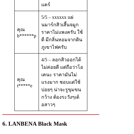
แคร์
5/5 – xxxxxx แผ่
นมาร์กสิวเสี้นจมูก
คุณ
ราคาไม่แพงครับ ใช้
b******p
ดี มีกลิ่นหอมจากดิน
ภูเขาไฟครับ
4/5 – ลอกสิวออกได้
ไม่ค่อยดี แต่ถือว่าโอ
เคนะ ราคามันไม่
คุณ
แรงมาก ชอบแต่ใช้
t*****e
บ่อยๆ น่าจะรูขุมขน
กว้าง ต้องระวังๆเด้
อสาวๆ
6. LANBENA Black Mask