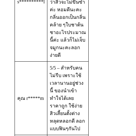
s**********l
ว่าสิวจะไม่ขึ้นซ้ำ
ค่ะ หอมดีนะคะ
กลิ่นออกเป็นกลิ่น
คล้าย ๆใบชาต้น
ชาอะไรประมาณ
นี้ค่ะ แล้วก็ไม่เจ็บ
จมูกนะคะลอก
ง่ายดี
5/5 – สำหรับคน
ไม่รีบ เพราะใช้
เวลานานอยู่ช่วง
นี้ ของนำเข้า
คุณ r*****m
ทำใจได้เลย
ราคาถูก ใช้ง่าย
สิวเสี้ยนตั้งต่าง
หลุดหลอกดี ลอก
แบบฟินๆกันไป