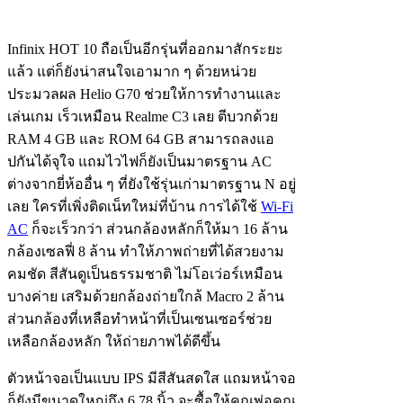
Infinix HOT 10 ถือเป็นอีกรุ่นที่ออกมาสักระยะ
แล้ว แต่ก็ยังน่าสนใจเอามาก ๆ ด้วยหน่วย
ประมวลผล Helio G70 ช่วยให้การทำงานและ
เล่นเกม เร็วเหมือน Realme C3 เลย ตีบวกด้วย
RAM 4 GB และ ROM 64 GB สามารถลงแอ
ปกันได้จุใจ แถมไวไฟก็ยังเป็นมาตรฐาน AC
ต่างจากยี่ห้ออื่น ๆ ที่ยังใช้รุ่นเก่ามาตรฐาน N อยู่
เลย ใครที่เพิ่งติดเน็ทใหม่ที่บ้าน การได้ใช้
Wi-Fi
AC
ก็จะเร็วกว่า ส่วนกล้องหลักก็ให้มา 16 ล้าน
กล้องเซลฟี่ 8 ล้าน ทำให้ภาพถ่ายที่ได้สวยงาม
คมชัด สีสันดูเป็นธรรมชาติ ไม่โอเว่อร์เหมือน
บางค่าย เสริมด้วยกล้องถ่ายใกล้ Macro 2 ล้าน
ส่วนกล้องที่เหลือทำหน้าที่เป็นเซนเซอร์ช่วย
เหลือกล้องหลัก ให้ถ่ายภาพได้ดีขึ้น
ตัวหน้าจอเป็นแบบ IPS มีสีสันสดใส แถมหน้าจอ
ก็ยังมีขนาดใหญ่ถึง 6.78 นิ้ว จะซื้อให้คุณพ่อคุณ