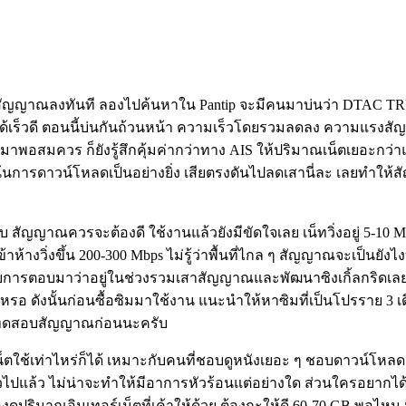
าสัญญาณลงทันที ลองไปค้นหาใน Pantip จะมีคนมาบ่นว่า DTAC T
นได้เร็วดี ตอนนี้บ่นกันถ้วนหน้า ความเร็วโดยรวมลดลง ความแรง
นมาพอสมควร ก็ยังรู้สึกคุ้มค่ากว่าทาง AIS ให้ปริมาณเน็ตเยอะกว่าแ
เน้นการดาวน์โหลดเป็นอย่างยิ่ง เสียตรงดันไปลดเสานี่ละ เลยทำให
สัญญาณควรจะต้องดี ใช้งานแล้วยังมีขัดใจเลย เน็ทวิ่งอยู่ 5-10 Mb
้าห้างวิ่งขึ้น 200-300 Mbps ไม่รู้ว่าพื้นที่ไกล ๆ สัญญาณจะเป็นยัง
 ได้รับการตอบมาว่าอยู่ในช่วงรวมเสาสัญญาณและพัฒนาซิงเกิ้ลกริดเ
จอีกเหรอ ดังนั้นก่อนซื้อซิมมาใช้งาน แนะนำให้หาซิมที่เป็นโปรราย 3
นมาทดสอบสัญญาณก่อนนะครับ
็ตใช้เท่าไหร่ก็ได้ เหมาะกับคนที่ชอบดูหนังเยอะ ๆ ชอบดาวน์โหลดม
่วไปแล้ว ไม่น่าจะทำให้มีอาการหัวร้อนแต่อย่างใด ส่วนใครอยากได้
งดูปริมาณอินเทอร์เน็ตที่เค้าให้ด้วย ต้องกะให้ดี 60-70 GB พอไหม