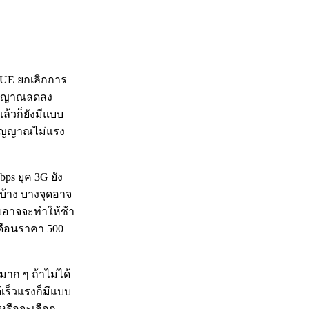
RUE ยกเลิกการ
สัญญาณลดลง
ล้วก็ยังมีแบบ
้สัญญาณไม่แรง
ps ยุค 3G ยัง
ไงบ้าง บางจุดอาจ
ลยอาจจะทำให้ช้า
 เดือนราคา 500
าก ๆ ถ้าไม่ได้
เร็วแรงก็มีแบบ
 หรือจะเลือก