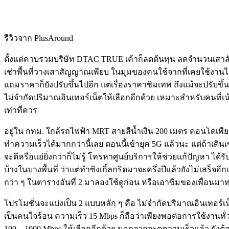
รีวิวจาก PlusAround
ตั้งแต่ควบรวมบริษัท DTAC TRUE เค้าก็ลดต้นทุน ลดจำนวนเส
เช่าพื้นที่วางเสาสัญญาณเพียบ ในมุมของคนใช้จากที่เคยใช้งา
แถมราคาก็ยังปรับขึ้นไปอีก แต่เรื่องราคาซิมเทพ ถึงแม้จะปรับขึ้
ไม่จำกัดปริมาณอินเทอร์เน็ตให้เลือกอีกด้วย เหมาะสำหรับคนที่
เท่าที่ควร
อยู่ใน กทม. ใกล้รถไฟฟ้า MRT สายสีน้ำเงิน 200 เมตร คอนโดเพียบ 
ทำความเร็วได้มากกว่านี้เลย ตอนนี้เข้ายุค 5G แล้วนะ แต่ถ้าเดินเข
จะดีหรือแย่ยิ่งกว่าก็ไม่รู้ โทรหาศูนย์บริการให้ช่วยแก้ปัญหา
บ้างในบางพื้นที่ ว่าแต่ทำซิงเกิ้ลกริดมาจะครึ่งปีแล้วยังไม่เสร็
กว่า ๆ ในตารางอันที่ 2 มาลองใช้ดูก่อน หรือเอาซิมของเพื่อ
โปรโมชั่นจะแบ่งเป็น 2 แบบหลัก ๆ คือ ไม่จำกัดปริมาณอินเทอร์เน
เป็นคนใจร้อน ความเร็ว 15 Mbps ก็ถือว่าเพียงพอต่อการใช้งานทั
100 – 1000 Mbps ให้เลือกอีกด้วย นอกจากจะดูความเร็วแล้ว ยังต้อ