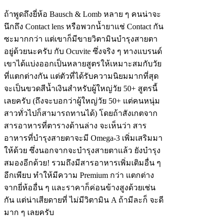
ถ้าพูดถึงยี่ห้อ Bausch & Lomb หลาย ๆ คนน่าจะ
นึกถึง Contact lens หรือพวกน้ำยาแช่ Contact กัน
ซะมากกว่า แต่เขาก็มีขายวิตามินบำรุงสายตา
อยู่ด้วยนะครับ กับ Ocuvite ซึ่งจริง ๆ ทางแบรนด์
เขาได้แบ่งออกเป็นหลายสูตรให้เหมาะสมกับวัย
ที่แตกต่างกัน แต่ตัวที่ได้รับความนิยมมากที่สุด
จะเป็นขวดสีน้ำเงินสำหรับผู้ใหญ่วัย 50+ สูตรนี้
เลยครับ (ถึงจะบอกว่าผู้ใหญ่วัย 50+ แต่คนหนุ่ม
สาวทั่วไปก็สามารถทานได้) โดยถ้าสังเกตจาก
สารอาหารที่ตารางด้านล่าง จะเห็นว่า สาร
อาหารที่บำรุงสายตาจะมี Omega-3 เพิ่มเสริมมา
ให้ด้วย ซึ่งนอกจากจะบำรุงสายตาแล้ว ยังบำรุง
สมองอีกด้วย! รวมถึงมีสารอาหารเพิ่มเติมอื่น ๆ
อีกเพียบ ทำให้มีความ Premium กว่า แตกต่าง
จากยี่ห้ออื่น ๆ และราคาก็ค่อนข้างสูงด้วยเช่น
กัน แต่น่าเสียดายที่ ไม่มีวิตามิน A ถ้ามีละก็ จะดี
มาก ๆ เลยครับ