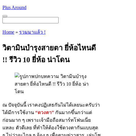
Skip
Plus Around
to
content
Menu
Home
»
รวมมาแล้ว !
วิตามินบำรุงสายตา ยี่ห้อไหนดี
!! รีวิว 10 ยี่ห้อ น่าโดน
ณ ปัจจุบันนี้ เราคงปฏิเสธกันไม่ได้เลยนะครับว่า
ได้มีการใช้งาน
“ดวงตา”
กันมากขึ้นกว่าแต่
ก่อนมาก ๆ เพราะเจ้ามือถือสมาร์ทโฟนเนี่ย
แหละ ตัวดีเลย ที่ทำให้ต้องใช้ดวงตากันแบบสุด
ๆ ไม่ว่าจะไถล ๆ จ้อง ๆ เพื่อตามข่าวสาร, เล่นโซ