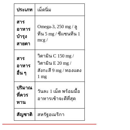
ประเภท
เม็ดนิ่ม
สาร
Omega-3, 250 mg / ลู
อาหาร
ทีน 5 mg / ซีแซนทีน 1
บำรุง
mcg /
สายตา
วิตามิน C 150 mg /
สาร
วิตามิน E 20 mg /
อาหาร
สังกะสี 9 mg / ทองแดง
อื่น ๆ
1 mg
ปริมาณ
วันละ 1 เม็ด พร้อมมื้อ
ที่ควร
อาหารเช้าจะดีที่สุด
ทาน
สัญชาติ
สหรัฐอเมริกา