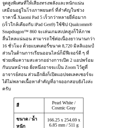
จูดสูงพิเศษที่ให้เสียงทรงพลังและหนักแน่น
เสมือนอยู่ในโรงภาพยนตร์ ที่สำคัญในช่วง
ราคานี้ Xiaomi Pad 5 เร็วกว่าหลายยี่ห้อมาก
(เร็วใกล้เคียงกับ iPad Gen9) ใช้ชิป Qualcomm®
Snapdragon™ 860 จะเล่นเกมสเปคสูงก็ให้ภาพ
ลื่นไหลแน่นอน สามารถใช้ต่อเนื่องยาวนานกว่า
16 ชั่วโมง ด้วยแบตเตอรี่ขนาด 8,720 มิลลิแอมป์
ส่วนในด้านการเรียนออนไลน์ก็มีฟีเจอร์ดี ๆ ที่
ช่วยเพิ่มความสะดวกอย่างการเปิด 2 แอปพร้อม
กันบนหน้าจอ ฝั่งหนึ่งอาจจะเป็น Zoom ไว้ดูที่
อาจารย์สอน ส่วนอีกฝั่งก็เปิดแอปจดเลคเชอร์จะ
ได้ไม่พลาดเนื้อหาสำคัญที่อาจออกสอบยังไงล่ะ
ครับ
Pearl White /
สี
Cosmic Gray
ขนาด / น้ำ
166.25 x 254.69 x
6.85 mm / 511 g
หนัก