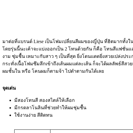
มาต่อที่แบรนด์ Liese เป็นโฟมเปลี่ยนสีผมของญี่ปุ่น ที่ฮิตมากทั
โดยรุ่นนี้นะเค้าจะแบ่งออกเป็น 2 โทนด้วยกัน ก็คือ โทนสีแฟชั่นแล
งาม ชุ่มชื้น เหมาะกับสาว ๆ เป็นที่สุด ยิ่งโดนแดดยิ่งสวยเปล่ง
กระทั่งเนื้อโฟมซึมลึกเข้าถึงเส้นผมแต่ละเส้น ก็จะได้ผลลัพธ์สีส
ผมชั้นใน หรือ โคนผมก็ตามจ้า ไปตำตามกันได้เลย
จุดเด่น
มีสองโทนสี สองสไตล์ให้เลือก
มีกรดลาโนลินที่ช่วยทำให้ผมชุ่มชื้น
ใช้งานง่าย สีติดทน