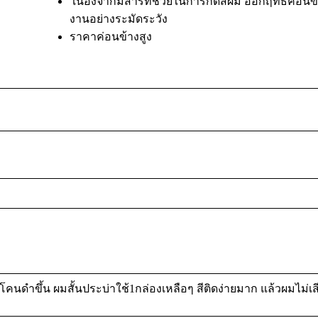
เนื่องจากมีสารที่ช่วยในการกัดสีผม ออกฤทธิ์ค่อน
งานอย่างระมัดระวัง
ราคาค่อนข้างสูง
นดำขึ้น ผมสั้นประบ่าใช้1กล่องเหลือๆ สีติดง่ายมาก แล้วผมไม่เส