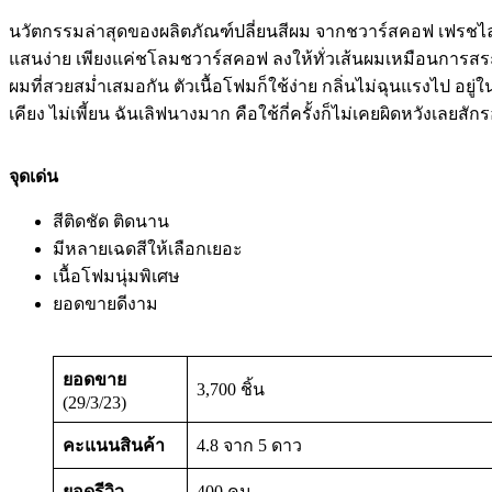
นวัตกรรมล่าสุดของผลิตภัณฑ์ปลี่ยนสีผม จากชวาร์สคอฟ เฟรชไลท์ ส
แสนง่าย เพียงแค่ชโลมชวาร์สคอฟ ลงให้ทั่วเส้นผมเหมือนการสระผ
ผมที่สวยสม่ำเสมอกัน ตัวเนื้อโฟมก็ใช้ง่าย กลิ่นไม่ฉุนแรงไป อยู่
เคียง ไม่เพี้ยน ฉันเลิฟนางมาก คือใช้กี่ครั้งก็ไม่เคยผิดหวังเลยสั
จุดเด่น
สีติดชัด ติดนาน
มีหลายเฉดสีให้เลือกเยอะ
เนื้อโฟมนุ่มพิเศษ
ยอดขายดีงาม
ยอดขาย
3,700 ชิ้น
(29/3/23)
คะแนนสินค้า
4.8 จาก 5 ดาว
ยอดรีวิว
400 คน