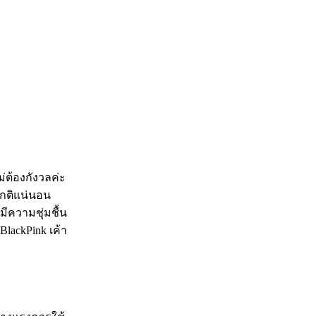
ม่ต้องกังวลค่ะ
ปกติแน่นอน
มีความชุ่มชื้น
lackPink เค้า