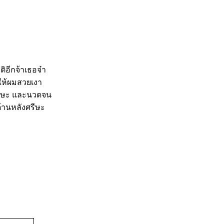
ิอีกจ้าเธอจ๋า
ยให้ผมสวยเงา
วศรีษะ และนวดจน
ด้านหลังศรีษะ