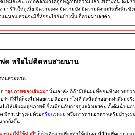
ช่ไหมล่ะคะ ??? ก็คลิกมาได้ถูกที่ถูกบทความแล้ว เพราะที่นี่ จะมีร
นำมารีวิวให้ดูเนี่ย มีความเด็ด มีความปัง มีความดีงามกันทั้งนั้น ซึ
ย่างแน่นอน ส่วนจะมียี่ห้ออะไรกันบ้างนั้น ก็ตามมาเลยค่า
ก เฟด หรือไม่ติดทนสวยนาน
คือ
“สุขภาพของเส้นผม”
นั่นเองค่ะ ก็ถ้ามีเส้นผมที่ค่อนข้างขาดความ
า สีที่ได้ก็จะไม่ค่อยสวย สีออกมาไม่ดี ดังนั้นถ้าอยากทำสีผมจริง 
ไงให้เส้นผมสุขภาพดี ก็เหมือนกับการดูแลผิวเลยค่ะ ทั้งดื่มน้ำ นอ
ด มีการบำรุงผมด้วย
ครีมนวดผม
หรือการทานอาหารเสริมบำรุงผม
ากยิ่งขึ้น
สารเคมีที่ใช้ทำสี”
ก็เป็นอีกส่วนที่จะทำให้เส้นผมมีสีสันที่ดูสวย ดูสด