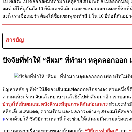
ไปใช้สระไปใช้ล็อกสีผมที่ทำมาให้ดูสวย สีไม่เฟด สีไม่ลอกกันอยู่ใ
ผมทำสีให้ดูกันถึง 10 ยี่ห้อเลยทีเดียว และขอบอกเลย แต่ละยี่ห้อที่
ละก็ เราเชื่อเลยว่า ต้องได้ซื้อแชมพูผมทำสี 1 ใน 10 ยี่ห้อนี้กันอ
สารบัญ
ปัจจัยที่ทำให้ “สีผม” ที่ทำมา หลุดลอกออ
ปัญหาหลัก ๆ ที่ทำให้สีของเส้นผมเฟดออกหรือจางลง ส่วนหนึ่งก็
ความแห้งกร้าน จับแล้วหยาบ ๆ แล้วยิ่งไปทำสีผมมาอีก เราบอกเลยว่
บำรุงให้เส้นผมและหนังศีรษะมีสุขภาพดีกันก่อนเนาะ
ส่วนจะทำยัง
หลีกเลี่ยงแสงแดด, ความร้อน และมลภาวะต่าง ๆ สระผมให้สะอา
น
รวมด้วยก็ดี ซึ่งวิธีการเหล่านี้ ก็จะช่วยให้เส้นผมมีความแข็งแรงม
และนอกจากเรื่องสุขภาพของเส้นผมแล้ว
“วิธีการทำสีผม”
และ
“