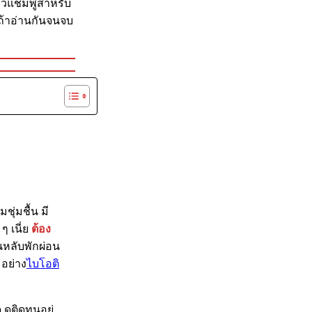
ีวิวแชมพูสำหรับ
่งถ้าอ่านกันจนจบ
ชุ่มชื้น มี
ๆ เนี่ย
ต้อง
นหลับพักผ่อน
อย่าง
ไบโอติ
 ดูติดทนอยู่