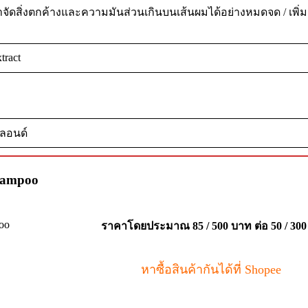
กำจัดสิ่งตกค้างและความมันส่วนเกินบนเส้นผมได้อย่างหมดจด / เพิ
tract
ลอนด์
Shampoo
ราคาโดยประมาณ
85 / 500 บาท ต่อ 50 / 300
หาซื้อสินค้ากันได้ที่ Shopee