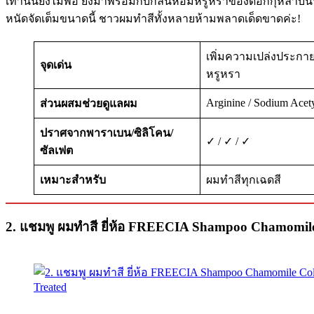
เท่านั้นยังไม่พอ ยังมาพร้อมกับกลิ่นหอมหรูหราของดอกกุหลาบนาน
หนัดจัดเต็มขนาดนี้ ชาวผมทำสีทั้งหลายห้ามพลาดเด็ดขาดค่ะ!
เพิ่มความเปล่งประกายใ
จุดเด่น
หรูหรา
Arginine / Sodium Acety
ส่วนผสมช่วยดูแลผม
ปราศจากพาราเบน/ซิลิโคน/
✓ / ✓ / ✓
ซัลเฟต
เหมาะสำหรับ
ผมทำสีทุกเฉดสี
2. แชมพู ผมทำสี ยี่ห้อ FREECIA Shampoo Chamomile