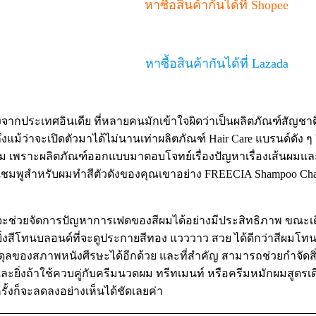
หาซื้อสินค้ากันได้ที่ Shopee
หาซื้อสินค้ากันได้ที่ Lazada
อดังจากประเทศอินเดีย ที่หลายคนมักเข้าใจผิดว่าเป็นผลิตภัณฑ์สัญช
ว่าจะเปิดตัวมาได้ไม่นานเท่าผลิตภัณฑ์ Hair Care แบรนด์ดัง ๆ ยี่
าม เพราะผลิตภัณฑ์ออกแบบมาตอบโจทย์เรื่องปัญหาเรื่องเส้นผมแล
ชมพูสำหรับผมทำสีตัวดังของคุณเขาอย่าง FREECIA Shampoo Cha
จะช่วยจัดการปัญหาการเฟดของสีผมได้อย่างมีประสิทธิภาพ ขณะเดี
งสีโทนบลอนด์ที่จะดูประกายสีทอง แวววาว สวย ได้ดีกว่าสีผมโทนอื
ุลของสภาพหนังศีรษะได้อีกด้วย และที่สำคัญ สามารถช่วยกำจัดสิ
่งถ้าใช้ควบคู่กับครีมนวดผม ทรีทเมนท์ หรือครีมหมักผมสูตรเดียว
ั้งก็จะลดลงอย่างเห็นได้ชัดเลยค่า