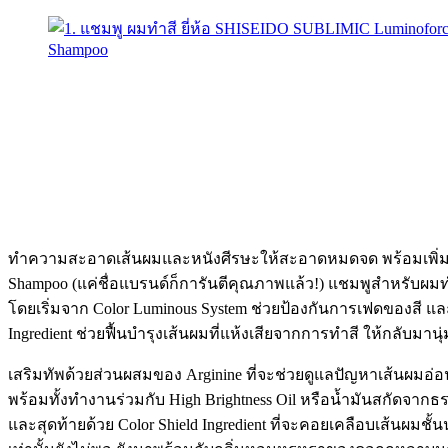
ทำความสะอาดเส้นผมและหนังศีรษะให้สะอาดหมดจด พร้อมเพิ่ม
Shampoo (แค่ชื่อแบรนด์ก็การันตีคุณภาพแล้ว!) แชมพูสำหรับผม
โดยเริ่มจาก Color Luminous System ช่วยป้องกันการเฟดของสี แล
Ingredient ช่วยฟื้นบำรุงเส้นผมที่แห้งเสียจากการทำสี ให้กลับมานุ่
เสริมทัพด้วยส่วนผสมของ Arginine ที่จะช่วยดูแลปัญหาเส้นผมอ่
พร้อมทั้งทำงานร่วมกับ High Brightness Oil หรือน้ำมันสกัดจากธ
และสุดท้ายด้วย Color Shield Ingredient ที่จะคอยเคลือบเส้นผมช