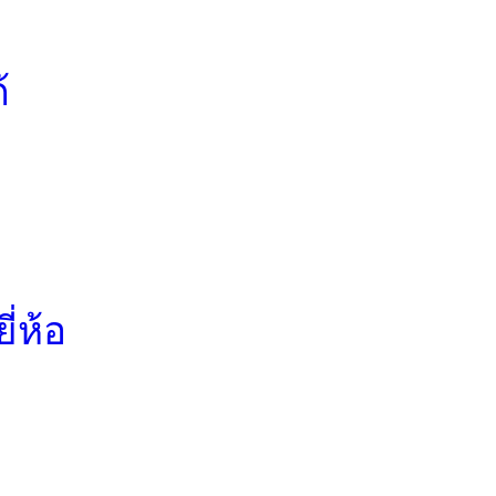
้
ี่ห้อ