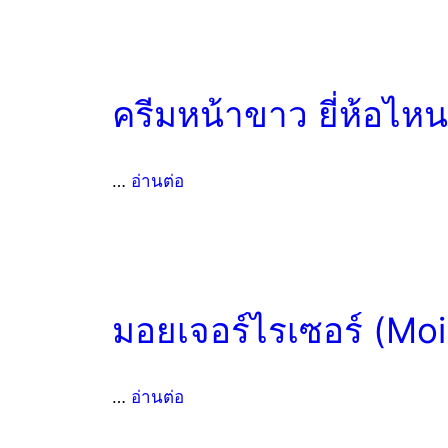
ครีมหน้าขาว ยี่ห้อไหนด
…
อ่านต่อ
มอยเจอร์ไรเซอร์ (Moistu
…
อ่านต่อ