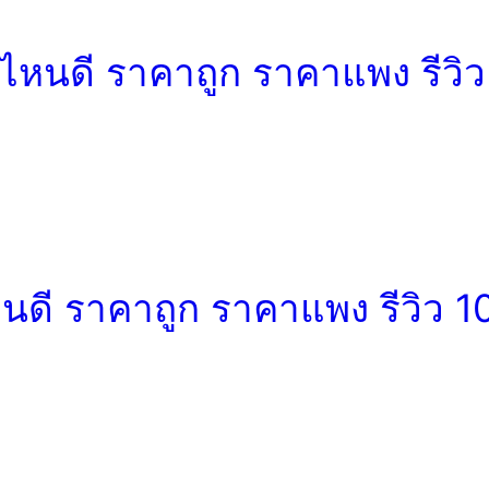
ไหนดี ราคาถูก ราคาแพง รีวิว 1
ไหนดี ราคาถูก ราคาแพง รีวิว 10 