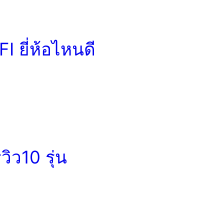
 ยี่ห้อไหนดี
วิว10 รุ่น