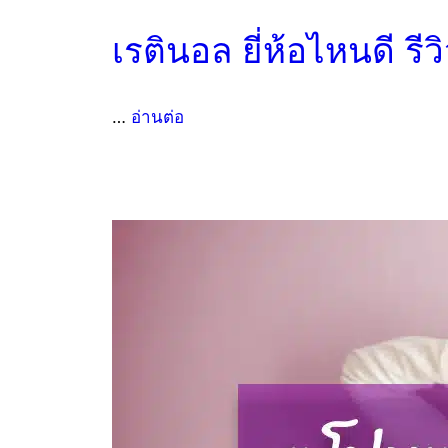
เรตินอล ยี่ห้อไหนดี รีว
…
อ่านต่อ