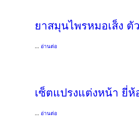
ยาสมุนไพรหมอเส็ง ตั
…
อ่านต่อ
เซ็ตแปรงแต่งหน้า ยี่ห้อ
…
อ่านต่อ